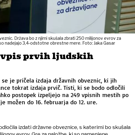
veznic. Država bo z njimi skušala zbrati 250 milijonov evrov za
hko nadejajo 3,4-odstotne obrestne mere. Foto: Jaka Gasar
e vpis prvih ljudskih
e je pričela izdaja državnih obveznic, ki jih
nce tokrat izdaja prvič. Tisti, ki se bodo odločili
lahko postopek izpeljejo na 249 vpisnih mestih po
je možen do 16. februarja do 12. ure.
 odločila izdati državne obveznice, s katerimi bo skušala
lijonov evrov. Gre za naložbe, ki so namenjene