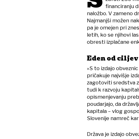
financiranju 
naložbo. V zameno d
Najmanjši možen naku
pa je omejen pri zne
letih, ko se njihovi 
obresti izplačane en
Eden od cilje
»S to izdajo obveznic 
pričakuje najvišje iz
zagotoviti sredstva z
tudi k razvoju kapita
opismenjevanju prebiv
poudarjajo, da držav
kapitala – vlog gosp
Slovenije namreč kar 
Država je izdajo obve