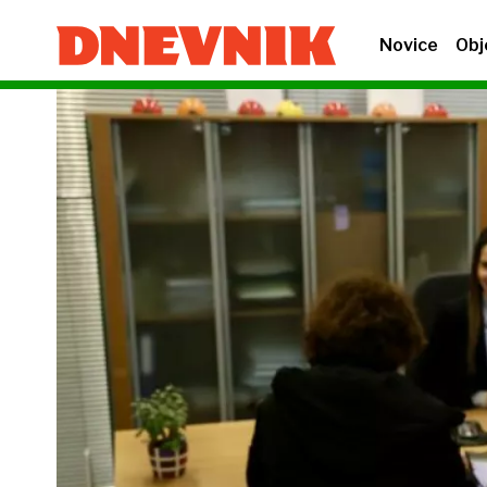
Novice
Obj