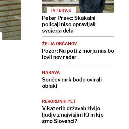
INTERVJU
Peter Prevc: Skakalni
policaji niso opravljali
svojega dela
ŽELJA OBČANOV
Pozor: Na poti z morja nas bo
lovil nov radar
NARAVA
Sončev mrk bodo ovirali
oblaki
REKORDNIH PET
V katerih državah živijo
ljudje z najvišjim IQ in kje
smo Slovenci?