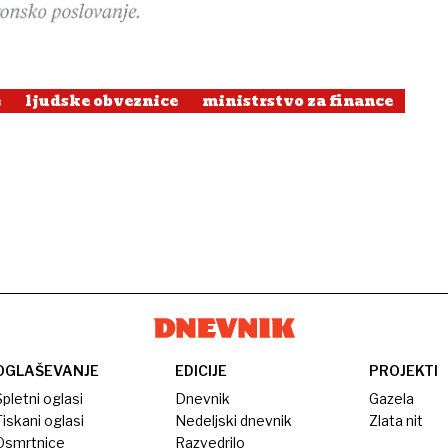
e
ljudske obveznice
ministrstvo za finance
OGLAŠEVANJE
EDICIJE
PROJEKTI
pletni oglasi
Dnevnik
Gazela
iskani oglasi
Nedeljski dnevnik
Zlata nit
Osmrtnice
Razvedrilo