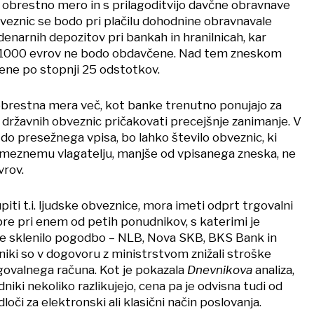
z obrestno mero in s prilagoditvijo davčne obravnave
bveznic se bodo pri plačilu dohodnine obravnavale
denarnih depozitov pri bankah in hranilnicah, kar
e 1000 evrov ne bodo obdavčene. Nad tem zneskom
ene po stopnji 25 odstotkov.
obrestna mera več, kot banke trenutno ponujajo za
 državnih obveznic pričakovati precejšnje zanimanje. V
 do presežnega vpisa, bo lahko število obveznic, ki
meznemu vlagatelju, manjše od vpisanega zneska, ne
vrov.
piti t.i. ljudske obveznice, mora imeti odprt trgovalni
pre pri enem od petih ponudnikov, s katerimi je
ce sklenilo pogodbo – NLB, Nova SKB, BKS Bank in
dniki so v dogovoru z ministrstvom znižali stroške
rgovalnega računa. Kot je pokazala
Dnevnikova
analiza,
iki nekoliko razlikujejo, cena pa je odvisna tudi od
dloči za elektronski ali klasični način poslovanja.