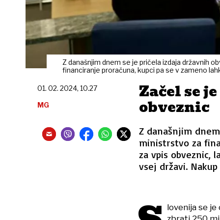
Z današnjim dnem se je pričela izdaja državnih ob
financiranje proračuna, kupci pa se v zameno la
Začel se j
01. 02. 2024, 10.27
obveznic
MG
Z današnjim dnem s
ministrstvo za fina
za vpis obveznic, 
vsej državi. Nakup 
S
lovenija se je
zbrati 250 mi