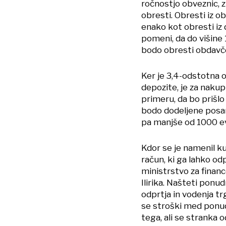
ročnostjo obveznic, 
obresti. Obresti iz o
enako kot obresti iz 
pomeni, da do višin
bodo obresti obdavč
Ker je 3,4-odstotna 
depozite, je za nakup
primeru, da bo prišlo
bodo dodeljene posa
pa manjše od 1000 e
Kdor se je namenil ku
račun, ki ga lahko od
ministrstvo za finan
Ilirika. Našteti ponu
odprtja in vodenja t
se stroški med ponudn
tega, ali se stranka o