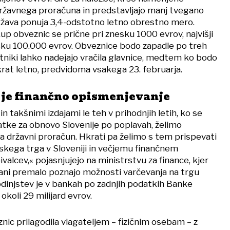
državnega proračuna in predstavljajo manj tvegano
ržava ponuja 3,4-odstotno letno obrestno mero.
p obveznic se prične pri znesku 1000 evrov, najvišji
sku 100.000 evrov. Obveznice bodo zapadle po treh
lastniki lahko nadejajo vračila glavnice, medtem ko bodo
krat letno, predvidoma vsakega 23. februarja.
v je finančno opismenjevanje
in takšnimi izdajami le teh v prihodnjih letih, ko se
datke za obnovo Slovenije po poplavah, želimo
a državni proračun. Hkrati pa želimo s tem prispevati
lskega trga v Sloveniji in večjemu finančnem
alcev,« pojasnjujejo na ministrstvu za finance, kjer
ljani premalo poznajo možnosti varčevanja na trgu
odinjstev je v bankah po zadnjih podatkih Banke
okoli 29 milijard evrov.
znic prilagodila vlagateljem – fizičnim osebam – z