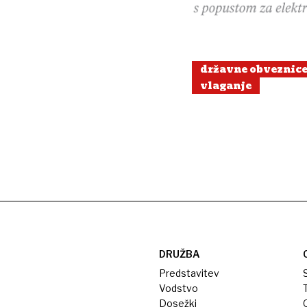
državne obveznic
vlaganje
DRUŽBA
Predstavitev
S
Vodstvo
T
Dosežki