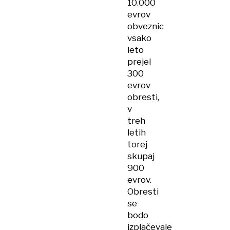
10.000
evrov
obveznic
vsako
leto
prejel
300
evrov
obresti,
v
treh
letih
torej
skupaj
900
evrov.
Obresti
se
bodo
izplačevale