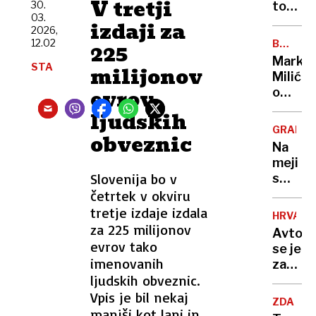
V tretji
z
30.
ton
03.
napove
pršuta
izdaji za
2026,
o
bo
12.02
BREZ
225
usodi
romalo
DLAKE
Marko
Ukraji
STA
v
milijonov
NA
Milić
JEZIKU
uničenj
evrov
o
lastnik
odločit
ljudskih
ni
ki ga
imel
GRADIŠ
obveznic
je
niti
Na
stala
enega
meji
NBA-
dokum
Slovenija bo v
s
pokojni
Hrvašk
četrtek v okviru
»Norma
pozabi
tretje izdaje izdala
da
HRVAŠK
ženo
za 225 milijonov
sem
Avtob
in
evrov tako
to
se je
odpelja
imenovanih
storil«
zatakni
proti
ljudskih obveznic.
na
Nemčiji
vstopn
Vpis je bil nekaj
"Mislil
ZDA
rampi
manjši kot lani in