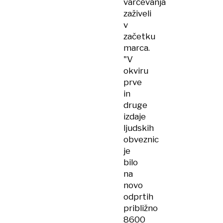
varčevanja
zaživeli
v
začetku
marca.
"V
okviru
prve
in
druge
izdaje
ljudskih
obveznic
je
bilo
na
novo
odprtih
približno
8600