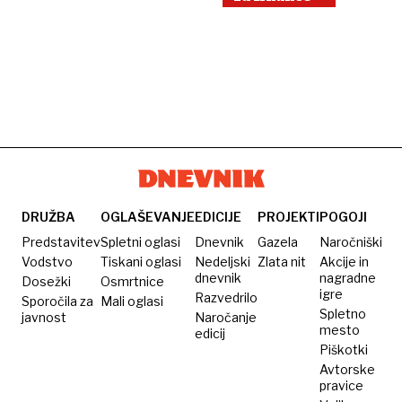
DRUŽBA
OGLAŠEVANJE
EDICIJE
PROJEKTI
POGOJI
Predstavitev
Spletni oglasi
Dnevnik
Gazela
Naročniški
Vodstvo
Tiskani oglasi
Nedeljski
Zlata nit
Akcije in
dnevnik
nagradne
Dosežki
Osmrtnice
igre
Razvedrilo
Sporočila za
Mali oglasi
Spletno
javnost
Naročanje
mesto
edicij
Piškotki
Avtorske
pravice