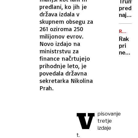
sem,
Trump
trajekt
predlani, ko jih je
da
pred
potniki
država izdala v
se
najtež
so
skupnem obsegu za
šali"
politič
ga
261 oziroma 250
preizk
tresli
RAZKRI
številk
milijonov evrov.
SIN
in
Rak
so
Novo izdajo na
potiska
pri
rekord
ministrstvu za
nekda
nizke
finance načrtujejo
predse
prihodnje leto, je
Bidnu
povedala državna
se je
razširil
sekretarka Nikolina
zelo
Prah.
ga
boli
in
V
hromi
pisovanje
tretje
izdaje
t.