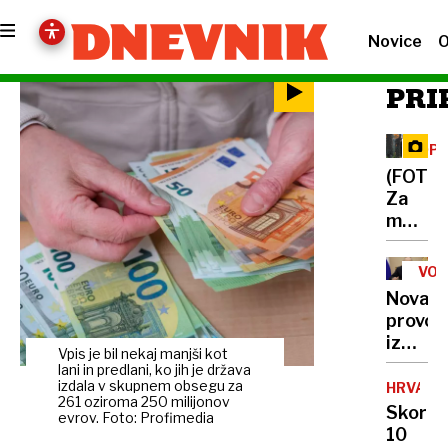
Novice
O
PRI
OPA
ME
(FOTO)
Za
medve
v
kočev
VOJ
gozdov
V
Nova
UKR
dan
provok
v
iz
družbi
Vpis je bil nekaj manjši kot
Kremlj
lani in predlani, ko jih je država
divjih
Putin
izdala v skupnem obsegu za
HRVAŠK
zveri
261 oziroma 250 milijonov
razburi
Skoraj
evrov. Foto: Profimedia
Evropo
10