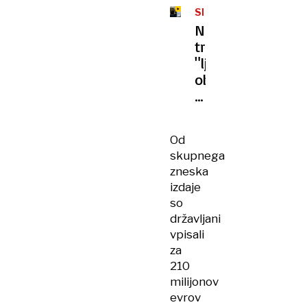
SLOVENIJA
Naprodaj
triletne
"ljudske"
obveznice,
tudi
za
mladoletnike
Od
skupnega
zneska
izdaje
so
državljani
vpisali
za
210
milijonov
evrov