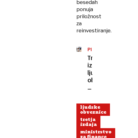
besedah
ponuja
priložnost
za
reinvestiranje.
PRVIČ
TUDI
Tretja
ZA
izdaja
MLADOLETNE
ljudskih
obveznic
z
2,6-
odstotno
ljudske
obrestno
obveznice
mero
tretja
izdaja
ministrstvo
za finance