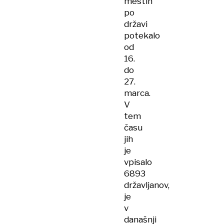
mestih
po
državi
potekalo
od
16.
do
27.
marca.
V
tem
času
jih
je
vpisalo
6893
državljanov,
je
v
današnji