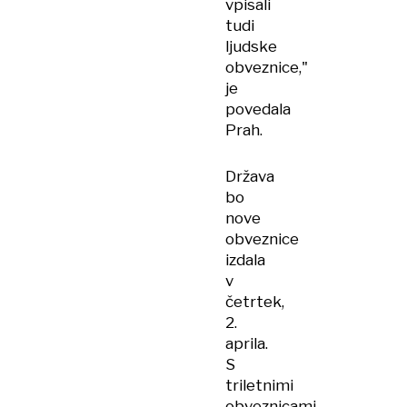
vpisali
tudi
ljudske
obveznice,"
je
povedala
Prah.
Država
bo
nove
obveznice
izdala
v
četrtek,
2.
aprila.
S
triletnimi
obveznicami