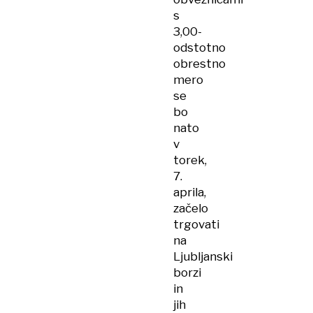
s
3,00-
odstotno
obrestno
mero
se
bo
nato
v
torek,
7.
aprila,
začelo
trgovati
na
Ljubljanski
borzi
in
jih