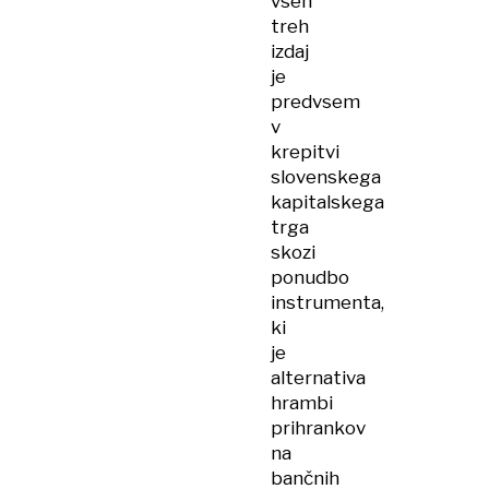
vseh
treh
izdaj
je
predvsem
v
krepitvi
slovenskega
kapitalskega
trga
skozi
ponudbo
instrumenta,
ki
je
alternativa
hrambi
prihrankov
na
bančnih