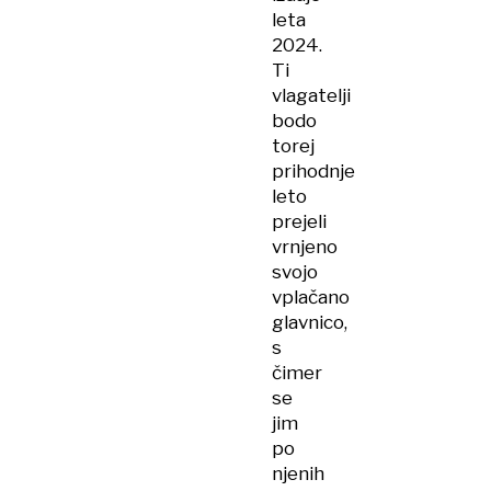
leta
2024.
Ti
vlagatelji
bodo
torej
prihodnje
leto
prejeli
vrnjeno
svojo
vplačano
glavnico,
s
čimer
se
jim
po
njenih