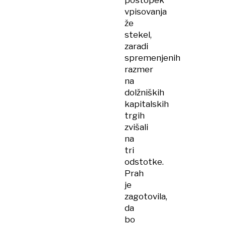
postopek
vpisovanja
že
stekel,
zaradi
spremenjenih
razmer
na
dolžniških
kapitalskih
trgih
zvišali
na
tri
odstotke.
Prah
je
zagotovila,
da
bo