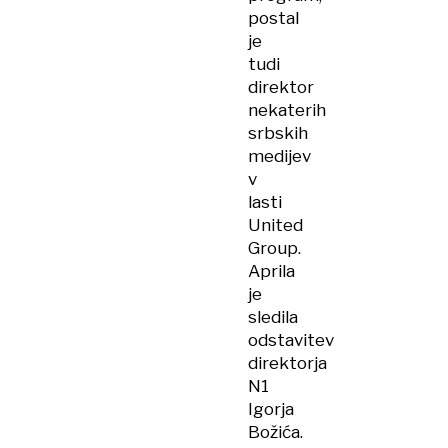
postal
je
tudi
direktor
nekaterih
srbskih
medijev
v
lasti
United
Group.
Aprila
je
sledila
odstavitev
direktorja
N1
Igorja
Božića.