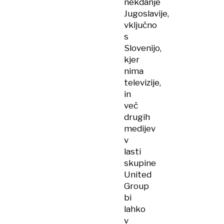
nekdanje
Jugoslavije,
vključno
s
Slovenijo,
kjer
nima
televizije,
in
več
drugih
medijev
v
lasti
skupine
United
Group
bi
lahko
v