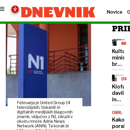
Novice
O
PRI
MIN
IN
Kultur
PRE
minist
brez
lastne
šoferja
DRU
Cigler
NAS
Klofuta
Kralj
davil
za
in
avto
Februarja je United Group 14
grozil
televizijskih, tiskanih in
plačuj
z
digitalnih medijskih blagovnih
OBRAM
najvišj
znamk, vključno z N1, združil v
nožem,
Kako
bonite
okviru mreže Adria News
v
porabit
Network (ANN). Ta korak bi