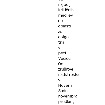
najbolj
kritičnih
medijev
do
oblasti
že
dolgo
trn
v
peti
Vučiću.
Od
zrušitve
nadstreška
v
Novem
Sadu
novembra
predlani,