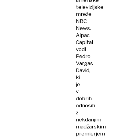
ameriške
televizijske
mreže
NBC
News.
Alpac
Capital
vodi
Pedro
Vargas
David,
ki
je
v
dobrih
odnosih
z
nekdanjim
madžarskim
premierjem