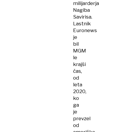
milijarderja
Nagiba
Savirisa.
Lastnik
Euronews
je
bil
MGM
le
krajši
čas,
od
leta
2020,
ko
ga
je
prevzel
od