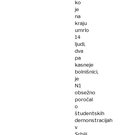
ko
je
na
kraju
umrlo
14
ljudi,
dva
pa
kasneje
bolnišnici,
je
N1
obsežno
poročal
o
študentskih
demonstracijah
v
Srbiji.