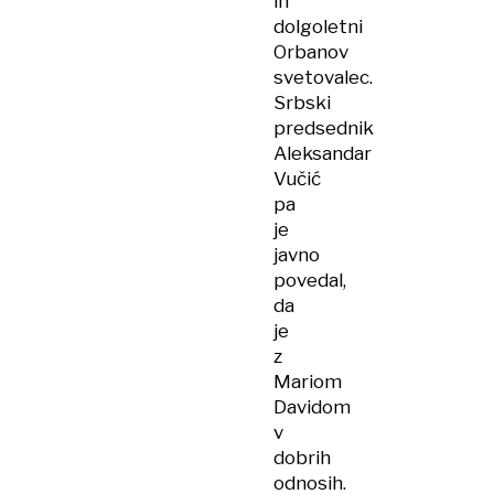
in
dolgoletni
Orbanov
svetovalec.
Srbski
predsednik
Aleksandar
Vučić
pa
je
javno
povedal,
da
je
z
Mariom
Davidom
v
dobrih
odnosih.