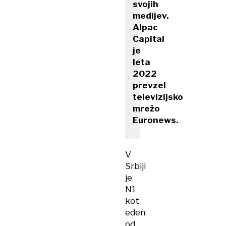
svojih
medijev.
Alpac
Capital
je
leta
2022
prevzel
televizijsko
mrežo
Euronews.
V
Srbiji
je
N1
kot
eden
od