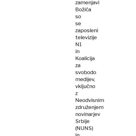
zamenjavi
Božića
so
se
zaposleni
televizije
N1
in
Koalicija
za
svobodo
medijev,
vključno
z
Neodvisnim
združenjem
novinarjev
Srbije
(NUNS)
in