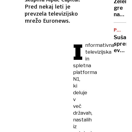
Zelens
vas
Pred nekaj leti je
gre
na
prevzela televizijsko
na
Zahod
mrežo Euronews.
obisk
bregu,
k
več
PODNEB
Vučiću
SPREME
ranjeni
Suša
I
"To
spremi
nformativna
je za
evrops
televizijska
Ruse
polja:
in
udarec
kako
spletna
v
se
platforma
obraz"
bo
N1,
spreme
ki
naša
deluje
prehra
v
več
državah,
nastalih
iz