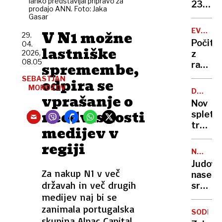
lahko predstavljal pripravo za
zapor
236
prodajo ANN. Foto: Jaka
mu
milijon
Gasar
ne
v
EVROPA
V N1 možne
bo
29.
štirih
GORI
Počitn
04.
treba
mesec
lastniške
2026,
z
08.05
spremembe,
razgl
na
SEBASTJAN
odpira se
požar:
MOROZOV
DRUŽBE
vprašanje o
postaj
OMREŽJ
Nov
poletni
neodvisnosti
spletni
požari
trend
medijev v
vse
skrbi
hujši?
regiji
stroko
NEZAKO
osamlj
NASELB
Judovs
postaj
Za nakup N1 v več
naselje
zažele
državah in več drugih
sredi
življen
medijev naj bi se
noči
slog
požgal
zanimala portugalska
SODELO
palest
skupina Alpac Capital.