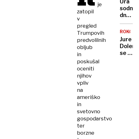
Ura
je
Poglej
89
sodne
SEKUND
posne
zatopil
dne:
v
Človeš
pregled
še
ROKOM
Trumpovih
nikoli
Jure
predvolilnih
ni
Dolene
obljub
bilo
se je
in
bližje
zdaj
poskušal
lastne
dokon
oceniti
uničen
poslovi
njihov
od
vpliv
reprez
na
ameriško
in
svetovno
gospodarstvo
ter
borzne