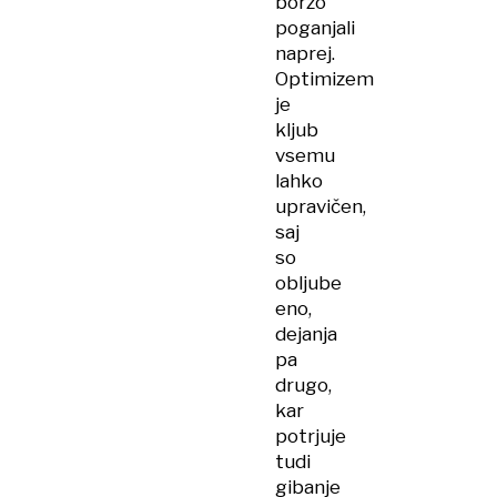
borzo
poganjali
naprej.
Optimizem
je
kljub
vsemu
lahko
upravičen,
saj
so
obljube
eno,
dejanja
pa
drugo,
kar
potrjuje
tudi
gibanje