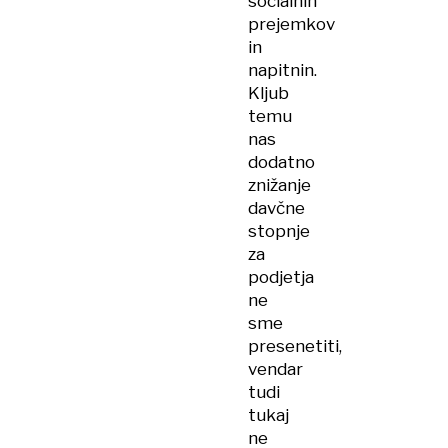
socialnih
prejemkov
in
napitnin.
Kljub
temu
nas
dodatno
znižanje
davčne
stopnje
za
podjetja
ne
sme
presenetiti,
vendar
tudi
tukaj
ne