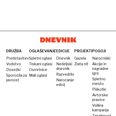
DRUŽBA
OGLAŠEVANJE
EDICIJE
PROJEKTI
POGOJI
Predstavitev
Spletni oglasi
Dnevnik
Gazela
Naročniški
Vodstvo
Tiskani oglasi
Nedeljski
Zlata nit
Akcije in
dnevnik
nagradne
Dosežki
Osmrtnice
igre
Razvedrilo
Sporočila za
Mali oglasi
Spletno
javnost
Naročanje
mesto
edicij
Piškotki
Avtorske
pravice
Volilna
kampanja
Zasebnost