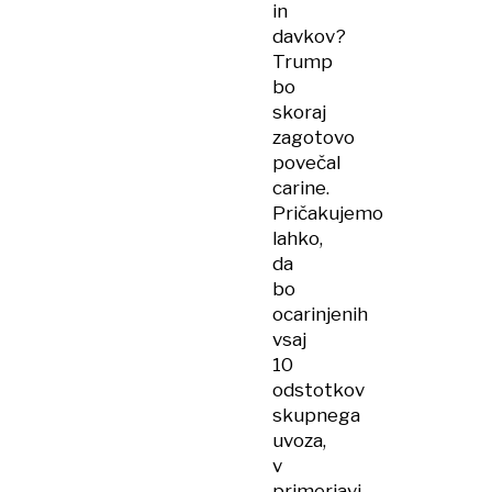
in
davkov?
Trump
bo
skoraj
zagotovo
povečal
carine.
Pričakujemo
lahko,
da
bo
ocarinjenih
vsaj
10
odstotkov
skupnega
uvoza,
v
primerjavi