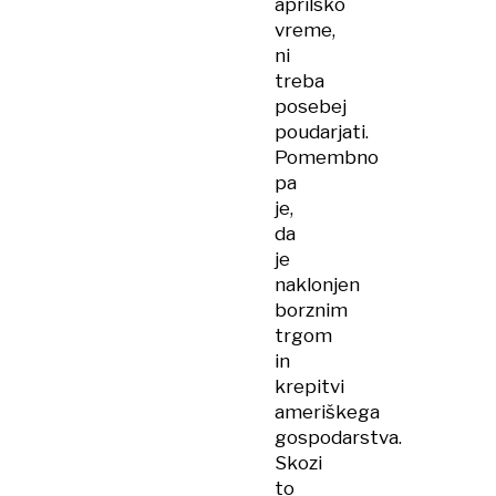
aprilsko
vreme,
ni
treba
posebej
poudarjati.
Pomembno
pa
je,
da
je
naklonjen
borznim
trgom
in
krepitvi
ameriškega
gospodarstva.
Skozi
to