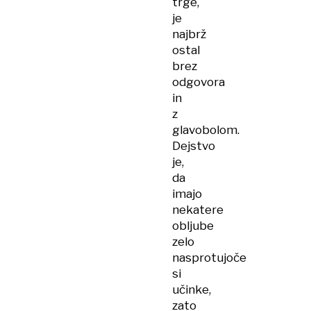
trge,
je
najbrž
ostal
brez
odgovora
in
z
glavobolom.
Dejstvo
je,
da
imajo
nekatere
obljube
zelo
nasprotujoče
si
učinke,
zato