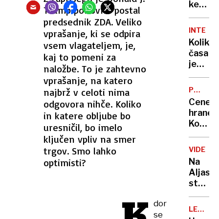
porast
ker
Trump ponovno postal
ga je
predsednik ZDA. Veliko
ljubica
INTERVJ
vprašanje, ki se odpira
s
Koliko
vsem vlagateljem, je,
kislino
časa
kaj to pomeni za
polila
je
naložbe. To je zahtevno
po
ostalo
vprašanje, na katero
genital
Klemn
PRIMER
najbrž v celoti nima
Slakonj
PODATK
Cene
odgovora nihče. Koliko
hrane:
in katere obljube bo
Koliko
uresničil, bo imelo
znašaj
ključen vpliv na smer
marže
trgov. Smo lahko
VIDEO
sloven
optimisti?
Na
trgovc
Aljaski
strmog
ameriš
K
dor
vojašk
LE
se
letalo.
ŠE