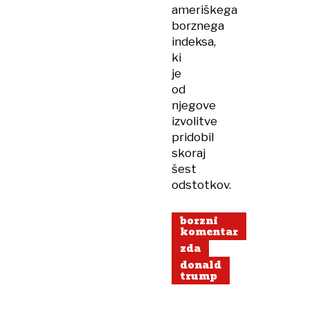
ameriškega
borznega
indeksa,
ki
je
od
njegove
izvolitve
pridobil
skoraj
šest
odstotkov.
borzni
komentar
zda
donald
trump