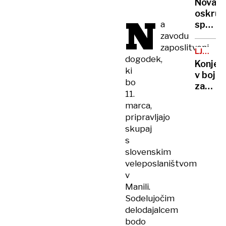
resno!
Nova
drugič
oskrun
N
zmago
a
spome
kvalifi
v
zavodu
Bazovi
zaposlitveni
LJUDJE
dogodek,
V
Konjer
OBJEKT
ki
v boj
bo
za
11.
udoma
marca,
divjo
pripravljajo
svinjo
skupaj
s
slovenskim
veleposlaništvom
v
Manili.
Sodelujočim
delodajalcem
bodo