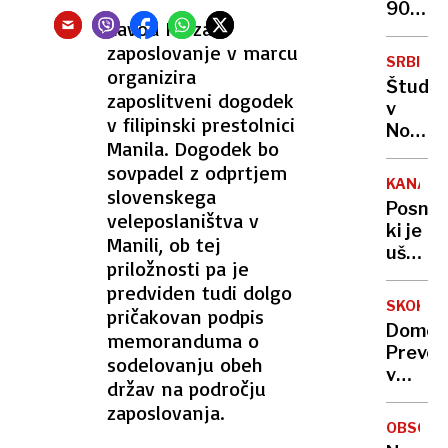
žrtve
9000
Zavod RS za
starejš
palet
zaposlovanje v marcu
plastič
SRBIJA
organizira
izdelko
Študen
škoda
zaposlitveni dogodek
v
večmil
v filipinski prestolnici
Novem
Manila. Dogodek bo
Sadu
sovpadel z odprtjem
blokira
KANAD
slovenskega
križišč
Posnet
veleposlaništva v
protes
ki je
na
Manili, ob tej
ušel
beogr
priložnosti pa je
v
mostu
predviden tudi dolgo
javnost
SKOKI
pričakovan podpis
Trump
Domen
memoranduma o
ve,
Prevc
sodelovanju obeh
kaj
v
imamo,
držav na področju
Lake
in
zaposlovanja.
Placid
misli
OBSODB
še