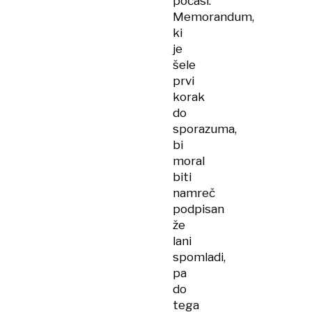
počasi.
Memorandum,
ki
je
šele
prvi
korak
do
sporazuma,
bi
moral
biti
namreč
podpisan
že
lani
spomladi,
pa
do
tega