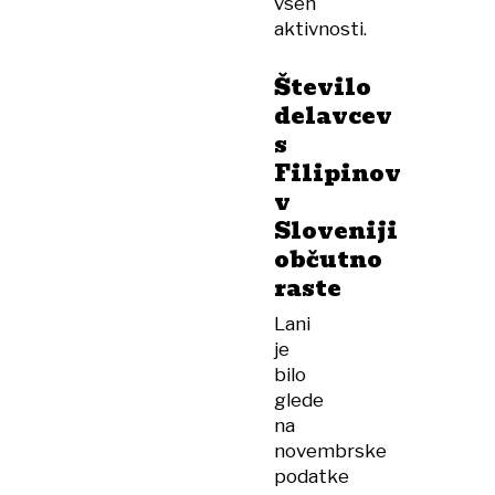
vseh
aktivnosti.
Število
delavcev
s
Filipinov
v
Sloveniji
občutno
raste
Lani
je
bilo
glede
na
novembrske
podatke