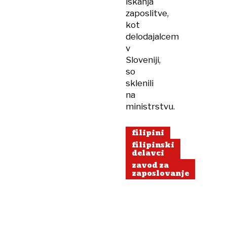
iskanja
zaposlitve,
kot
delodajalcem
v
Sloveniji,
so
sklenili
na
ministrstvu.
filipini
filipinski
delavci
zavod za
zaposlovanje