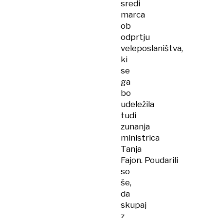
sredi
marca
ob
odprtju
veleposlaništva,
ki
se
ga
bo
udeležila
tudi
zunanja
ministrica
Tanja
Fajon. Poudarili
so
še,
da
skupaj
z