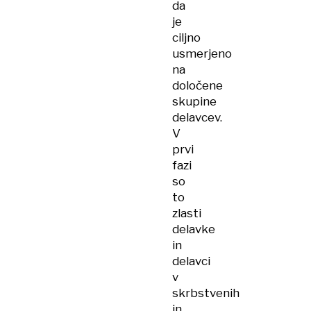
da
je
ciljno
usmerjeno
na
določene
skupine
delavcev.
V
prvi
fazi
so
to
zlasti
delavke
in
delavci
v
skrbstvenih
in