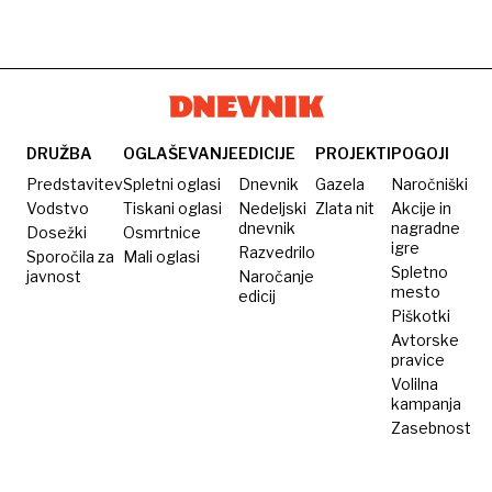
DRUŽBA
OGLAŠEVANJE
EDICIJE
PROJEKTI
POGOJI
Predstavitev
Spletni oglasi
Dnevnik
Gazela
Naročniški
Vodstvo
Tiskani oglasi
Nedeljski
Zlata nit
Akcije in
dnevnik
nagradne
Dosežki
Osmrtnice
igre
Razvedrilo
Sporočila za
Mali oglasi
Spletno
javnost
Naročanje
mesto
edicij
Piškotki
Avtorske
pravice
Volilna
kampanja
Zasebnost