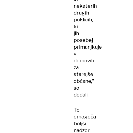
nekaterih
drugih
poklicih,
ki
jih
posebej
primanjkuje
v
domovih
za
starejše
občane,"
so
dodali.
To
omogoča
boljši
nadzor