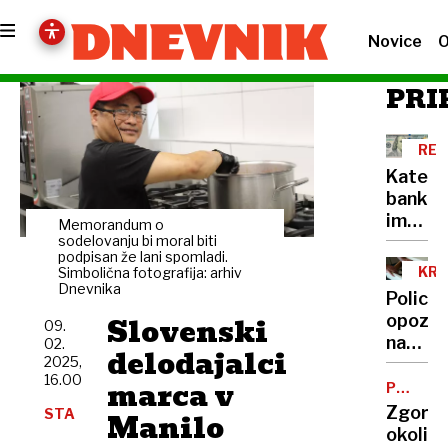
Novice
O
PRI
REK
PET
Katere
bankov
imajo
Memorandum o
najraje
sodelovanju bi moral biti
podpisan že lani spomladi.
ponare
KRA
Simbolična fotografija: arhiv
Dnevnika
Policija
Slovenski
opozar
09.
na
02.
delodajalci
2025,
drzne
16.00
marca v
tatvine
POŽAR
V
najpog
Zgorel
STA
Manilo
MARIBO
so
okoli