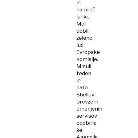
je
namreč
lahko
Mol
dobil
zeleno
luč
Evropske
komisije.
Minuli
teden
je
nato
Shellov
prevzem
omenjenih
servisov
odobrila
še
Agencija