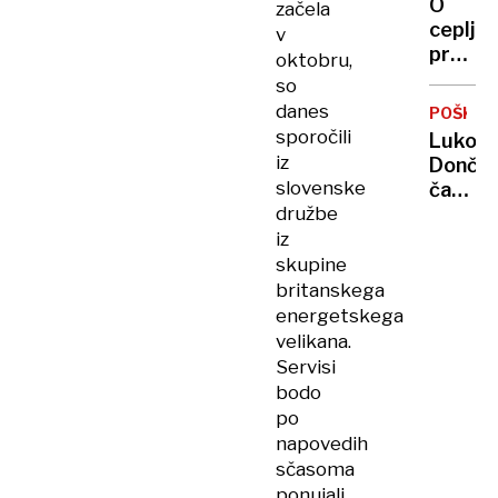
O
začela
je
cepljen
v
pela,
proti
oktobru,
Robert
norica
so
Golob
bodo
danes
uplenil
POŠKOD
tehtali
sporočili
cvetač
Luko
starši
iz
Andrej
Dončić
Staret
slovenske
čaka
so
družbe
enome
napodil
okreva
iz
skupine
britanskega
energetskega
velikana.
Servisi
bodo
po
napovedih
sčasoma
ponujali