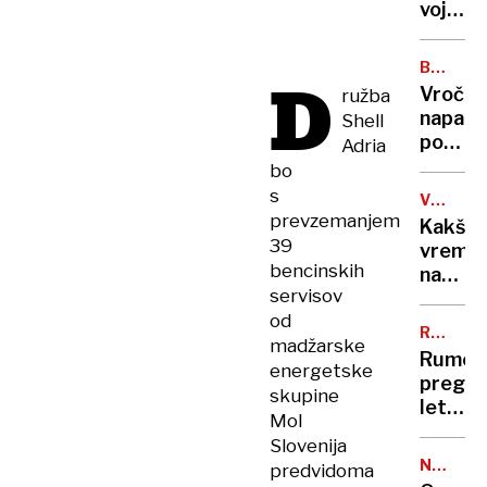
vojak
naj
bi
BOŽIČN
D
umrl
VESELJ
Vroček
ružba
napadli
Shell
policis
Adria
mladol
bo
strelja
s
VREMEN
z
NAPOVE
prevzemanjem
Kakšn
očetov
39
vreme
pištolo
bencinskih
nas
servisov
čaka
od
za
RUMENE
madžarske
silves
NOVICE
Rumen
energetske
pregle
skupine
leta:
Mol
Nataša
Slovenija
Pirc
NALEZLJ
predvidoma
Musar
BOLEZN