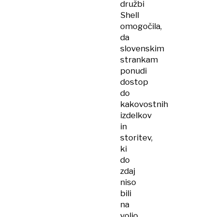
družbi
Shell
omogočila,
da
slovenskim
strankam
ponudi
dostop
do
kakovostnih
izdelkov
in
storitev,
ki
do
zdaj
niso
bili
na
voljo