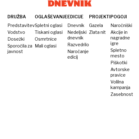
DRUŽBA
OGLAŠEVANJE
EDICIJE
PROJEKTI
POGOJI
Predstavitev
Spletni oglasi
Dnevnik
Gazela
Naročniški
Vodstvo
Tiskani oglasi
Nedeljski
Zlata nit
Akcije in
dnevnik
nagradne
Dosežki
Osmrtnice
igre
Razvedrilo
Sporočila za
Mali oglasi
Spletno
javnost
Naročanje
mesto
edicij
Piškotki
Avtorske
pravice
Volilna
kampanja
Zasebnost