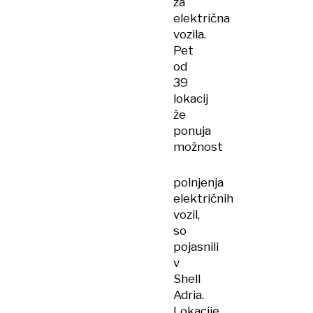
za
električna
vozila.
Pet
od
39
lokacij
že
ponuja
možnost
polnjenja
električnih
vozil,
so
pojasnili
v
Shell
Adria.
Lokacije