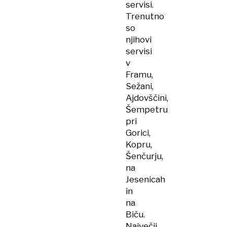
servisi.
Trenutno
so
njihovi
servisi
v
Framu,
Sežani,
Ajdovščini,
Šempetru
pri
Gorici,
Kopru,
Šenčurju,
na
Jesenicah
in
na
Biču.
Največji