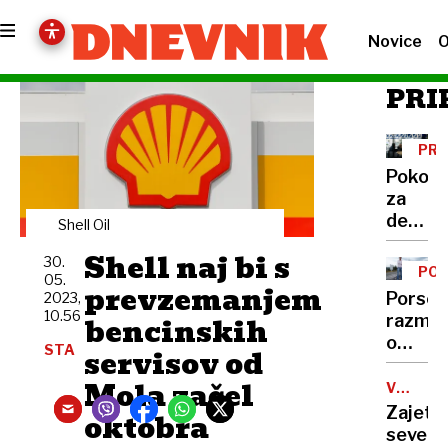
Novice
O
PRI
PRE
PRA
Pokojn
za
decem
Shell Oil
so
Shell naj bi s
30.
na
PO
05.
računi
prevzemanjem
PO
Porsch
2023,
že
10.56
bencinskih
razmišl
danes
o
STA
servisov od
večins
Mola začel
prevz
VOJNA
V
Bugatt
Zajet
oktobra
UKRAJIN
Rimca
severn