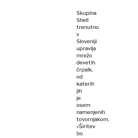
Skupina
Shell
trenutno
v
Sloveniji
upravlja
mrežo
devetih
črpalk,
od
katerih
jih
je
osem
namenjenih
tovornjakom.
»Širitev
bo