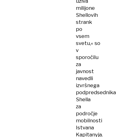
uživa
milijone
Shellovih
strank
po
vsem
svetu,« so
v
sporočilu
za
javnost
navedli
izvršnega
podpredsednika
Shella
za
področje
mobilnosti
Istvana
Kapitanyja.