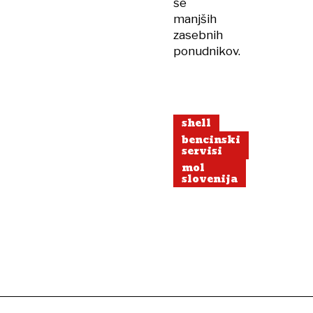
še
manjših
zasebnih
ponudnikov.
shell
bencinski
servisi
mol
slovenija