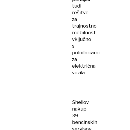
tudi
rešitve
za
trajnostno
mobilnost,
vključno
s
polnilnicami
za
električna
vozila.
Shellov
nakup
39
bencinskih
servisov