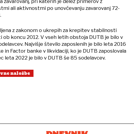
zavarovanj, pri katerih je delež primerov z
stmi ali aktivnostmi po unovčevanju zavarovanj 72-
.
ljena z zakonom o ukrepih za krepitev stabilnosti
ati ob koncu 2012. V vseh letih obstoja DUTB je bilo v
odelavcev. Najvišje število zaposlenih je bilo leta 2016
e in Factor banke v likvidaciji, ko je DUTB zaposlovala
c leta 2022 je bilo v DUTB še 85 sodelavcev.
vne naložbe