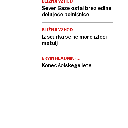
BLIŽNJI VZHOD
Sever Gaze ostal brez edine
delujoče bolnišnice
BLIŽNJI VZHOD
Iz ščurka se ne more izleči
metulj
ERVIN HLADNIK -
MILHARČIČ
Konec šolskega leta