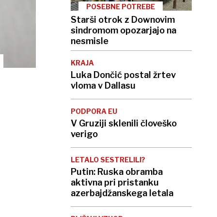
POSEBNE POTREBE
Starši otrok z Downovim
sindromom opozarjajo na
nesmisle
KRAJA
Luka Dončić postal žrtev
vloma v Dallasu
PODPORA EU
V Gruziji sklenili človeško
verigo
LETALO SESTRELILI?
Putin: Ruska obramba
aktivna pri pristanku
azerbajdžanskega letala