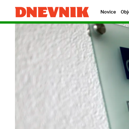
Novice
Obj