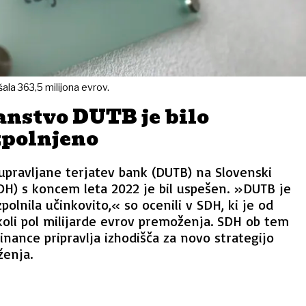
ala 363,5 milijona evrov.
anstvo DUTB je bilo
zpolnjeno
upravljane terjatev bank (DUTB) na Slovenski
DH) s koncem leta 2022 je bil uspešen. »DUTB je
polnila učinkovito,« so ocenili v SDH, ki je od
oli pol milijarde evrov premoženja. SDH ob tem
finance pripravlja izhodišča za novo strategijo
ženja.