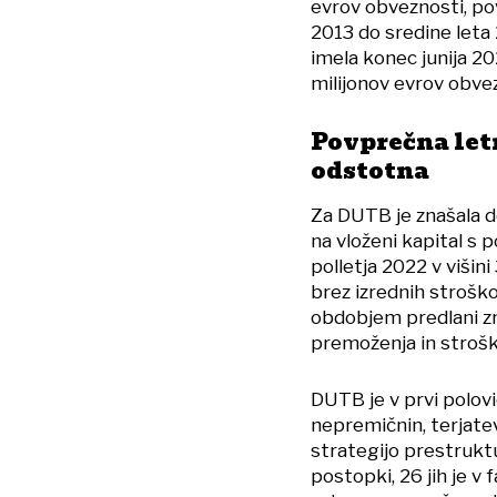
evrov obveznosti, po
2013 do sredine leta 
imela konec junija 20
milijonov evrov obvez
Povprečna let
odstotna
Za DUTB je znašala d
na vloženi kapital s 
polletja 2022 v višin
brez izrednih strošk
obdobjem predlani zni
premoženja in strošk
DUTB je v prvi polovi
nepremičnin, terjatev
strategijo prestrukturi
postopki, 26 jih je v