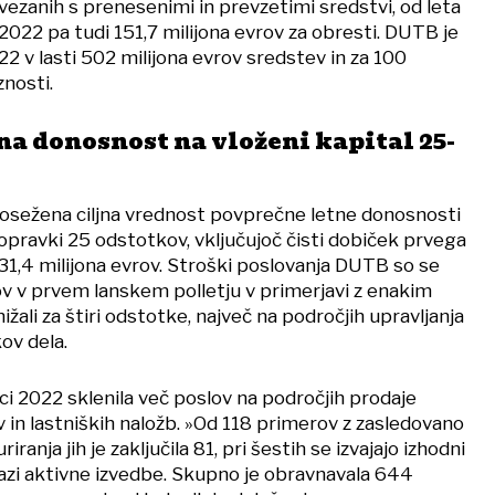
vezanih s prenesenimi in prevzetimi sredstvi, od leta
2022 pa tudi 151,7 milijona evrov za obresti. DUTB je
22 v lasti 502 milijona evrov sredstev in za 100
nosti.
na donosnost na vloženi kapital 25-
osežena ciljna vrednost povprečne letne donosnosti
popravki 25 odstotkov, vključujoč čisti dobiček prvega
i 31,4 milijona evrov. Stroški poslovanja DUTB so se
ov v prvem lanskem polletju v primerjavi z enakim
žali za štiri odstotke, največ na področjih upravljanja
ov dela.
ci 2022 sklenila več poslov na področjih prodaje
 in lastniških naložb. »Od 118 primerov z zasledovano
ranja jih je zaključila 81, pri šestih se izvajajo izhodni
 fazi aktivne izvedbe. Skupno je obravnavala 644