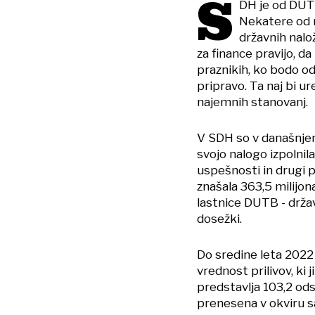
S
DH je od DUTB
Nekatere od n
državnih nalož
za finance pravijo, d
praznikih, ko bodo o
pripravo. Ta naj bi u
najemnih stanovanj.
V SDH so v današnjem 
svojo nalogo izpolnila
uspešnosti in drugi 
znašala 363,5 milijon
lastnice DUTB - držav
dosežki.
Do sredine leta 2022
vrednost prilivov, ki j
predstavlja 103,2 ods
prenesena v okviru sa