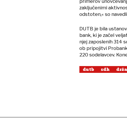
primerov unovčevanja 
zaključenimi aktivno
odstoten,« so navedli
DUTB je bila ustanov
bank, ki je začel velj
njej zaposlenih 314 s
ob pripojitvi Probank
220 sodelavcev. Kone
dutb
sdh
drža