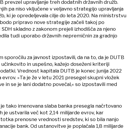
 prevzel upravljanje treh dodatnih državnih družb.
jih pa niso vključene v veljavno strategijo upravljanja
b, ki je opredeljevala cilje do leta 2020. Na ministrstvu
a bodo pripravo nove strategije začeli takoj po
d SDH skladno z zakonom prejeli izhodišča za njeno
redila tudi uporabo državnih nepremičnin za gradnjo
sporočilu za javnost izpostavili, da na to, da je DUTB
 učinkovito in uspešno, kažejo doseženi kriteriji
podatki. Vrednost kapitala DUTB je konec junija 2022
a evrov. »Ta je že v letu 2021 presegel skupni vložek
e in se je lani dodatno povečal,« so izpostavili med
 je tako imenovana slaba banka presegla načrtovano
ih je ustvarila več kot 2,14 milijarde evrov, kar
totka prenosne vrednosti sredstev, ki so bila nanjo
nacije bank. Od ustanovitve je poplačala 1,8 milijarde