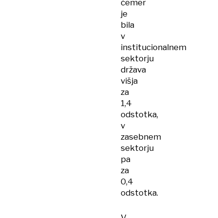
čemer
je
bila
v
institucionalnem
sektorju
država
višja
za
1,4
odstotka,
v
zasebnem
sektorju
pa
za
0,4
odstotka.
V