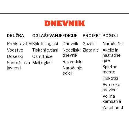
DRUŽBA
OGLAŠEVANJE
EDICIJE
PROJEKTI
POGOJI
Predstavitev
Spletni oglasi
Dnevnik
Gazela
Naročniški
Vodstvo
Tiskani oglasi
Nedeljski
Zlata nit
Akcije in
dnevnik
nagradne
Dosežki
Osmrtnice
igre
Razvedrilo
Sporočila za
Mali oglasi
Spletno
javnost
Naročanje
mesto
edicij
Piškotki
Avtorske
pravice
Volilna
kampanja
Zasebnost