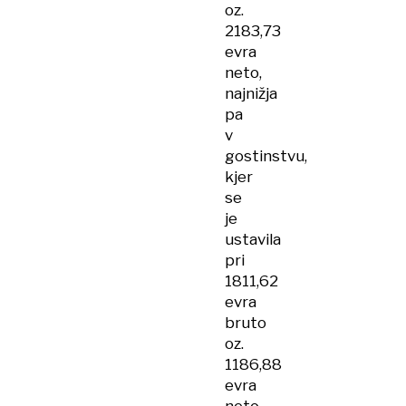
oz.
2183,73
evra
neto,
najnižja
pa
v
gostinstvu,
kjer
se
je
ustavila
pri
1811,62
evra
bruto
oz.
1186,88
evra