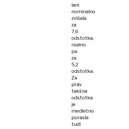
lani
nominalno
zvišala
za
7,6
odstotka,
realno
pa
za
5,2
odstotka.
Za
prav
takšna
odstotka
je
medletno
porasla
tudi