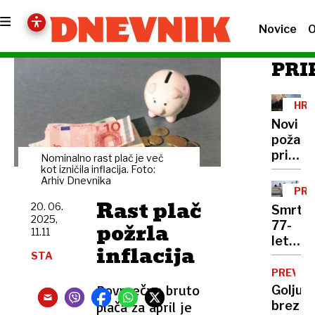
Novice
O
PRI
HRV
Novi
požari
pri
Nominalno rast plač je več
Makars
kot izničila inflacija. Foto:
Arhiv Dnevnika
na
PRE
delu
Rast plač
20. 06.
Smrt
najverj
2025,
požrla
77-
požiga
11.11
letnika
inflacija
''Prepr
STA
sem,
PREVAR
da
Povprečna bruto
Goljufi
ste
plača za april je
brez