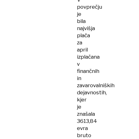
povprečju
je
bila
najvišja
plača
za
april
izplačana
v
finančnih
in
zavarovalniških
dejavnostih,
kjer
je
znašala
3613,84
evra
bruto