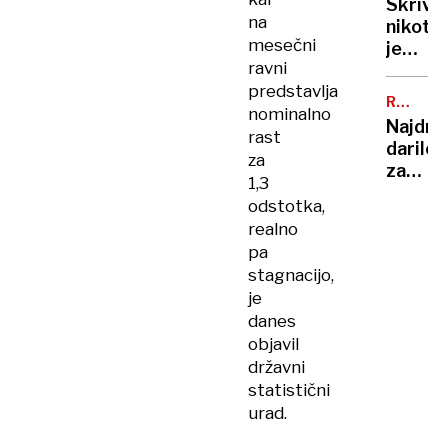
Skrivn
sprejem
na
nikotin
mesečni
je
ravni
lahko
predstavlja
strup
RUMENE
nominalno
hkrati
NOVICE
Najdra
tudi
rast
darilo
zdravil
za
za
za
1,3
Tanjo
možga
odstotka,
Fajon,
realno
Helena
pa
Blagne
stagnacijo,
v
je
skrivn
danes
Vatika
objavil
tetova
državni
Urške
statistični
Klakoč
Zupanč
urad.