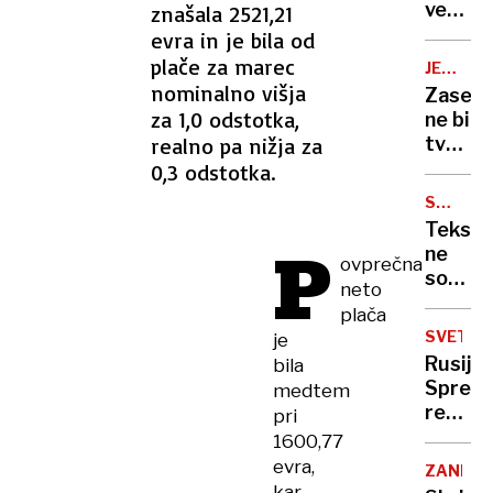
storilc
vesti:
znašala 2521,21
vsi
»Mama
evra in je bila od
štirje!''
moj
plače za marec
JEK
telefo
2
nominalno višja
Zasebn
je
za 1,0 odstotka,
ne bi
pokvar
realno pa nižja za
tvegal
naložb
0,3 odstotka.
v
STARA
drugi
OBLAČI
Tekstil
blok
P
ne
ovprečna
sodi
neto
več
plača
v
SVET
je
mešan
Rusija:
bila
odpad
Sprem
medtem
režima
pri
v
1600,77
Iranu
evra,
ZANIMI
ni
kar