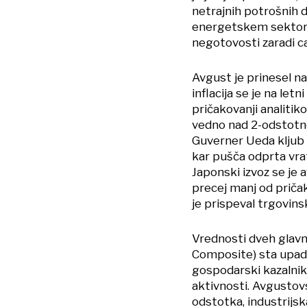
netrajnih potrošnih d
energetskem sektorju,
negotovosti zaradi car
Avgust je prinesel na
inflacija se je na letn
pričakovanji analitiko
vedno nad 2-odstotno
Guverner Ueda kljub up
kar pušča odprta vra
Japonski izvoz se je a
precej manj od priča
je prispeval trgovins
Vrednosti dveh glavn
Composite) sta upadli
gospodarski kazalnik
aktivnosti. Avgustovs
odstotka, industrijsk