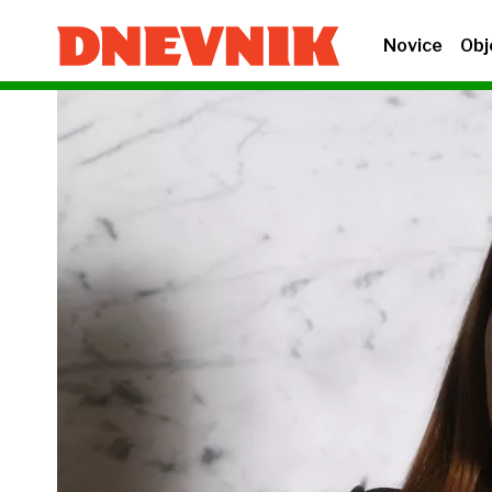
Novice
Obj