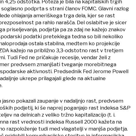
n 4,25 odstotka. Poteza je bila na kapitalskih trgih
j soglasno podprta s strani članov FOMC. Glavni razlog
glede ohlajanja ameriškega trga dela, kjer se rast
brezposelnost pa rahlo narašča. Del oslabitve je sicer
 priseljevanja, podjetja pa za zdaj ne kažejo znakov
spodarski podatki preteklega tedna so bili nekoliko
 maloprodaja ostala stabilna, medtem ko projekcije
ZDA kažejo na približno 3,3-odstotno rast v tretjem
vni. Tudi Fed ne pričakuje recesije, vendar želi z
 mer predvsem zmanjšati tveganje morebitnega
ospodarske aktivnosti. Predsednik Fed Jerome Powell
nadaljnje ukrepe prilagajali glede na aktualne
.
n jasno pokazali zaupanje v nadaljnjo rast, predvsem
oških podjetij, ki še naprej poganjajo rast indeksa S&P
jev na delnicah z veliko tržno kapitalizacijo (t. i.
mna rast vrednosti indeksa Russell 2000 kažeta na
no razpoloženje tudi med vlagatelji v manjša podjetja.
č pridobili komunikacijske storitve in informacijska