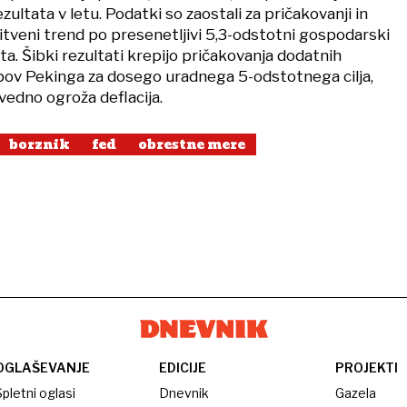
ultata v letu. Podatki so zaostali za pričakovanji in
nitveni trend po presenetljivi 5,3-odstotni gospodarski
leta. Šibki rezultati krepijo pričakovanja dodatnih
ov Pekinga za dosego uradnega 5-odstotnega cilja,
vedno ogroža deflacija.
borznik
fed
obrestne mere
OGLAŠEVANJE
EDICIJE
PROJEKTI
pletni oglasi
Dnevnik
Gazela