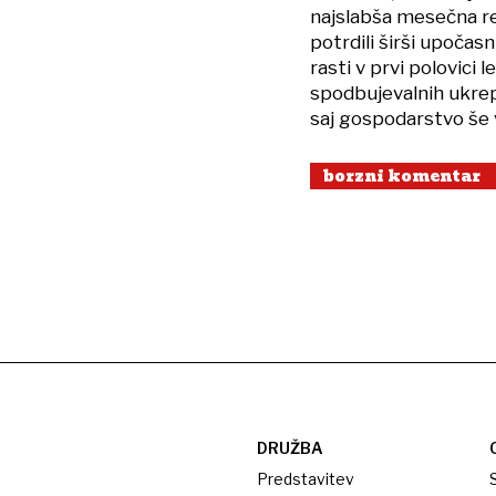
najslabša mesečna rez
potrdili širši upočas
rasti v prvi polovici 
spodbujevalnih ukrep
saj gospodarstvo še 
borzni komentar
DRUŽBA
Predstavitev
S