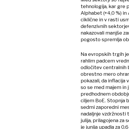
tehnologija, kar gre
Alphabet (+4,0 %) in 
ciklične in v rasti us
defenzivnih sektorje
nakazovali manjše zan
pogosto spremlja ob
Na evropskih trgih j
rahlim padcem vrednos
odločitev centralnih 
obrestno mero ohran
pokazali, da inflacija
so se med majem in ju
predhodnem obdobju (
ciljem BoE. Stopnja b
sedmi zaporedni mese
nadaljnje vzdržnosti 
julija, prilagojena z
je junija upadla za 0,