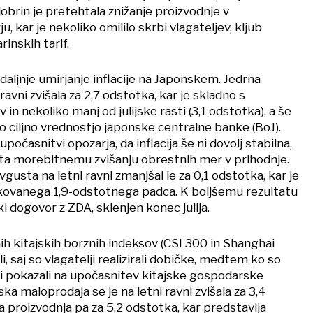
obrin je pretehtala znižanje proizvodnje v
 kar je nekoliko omililo skrbi vlagateljev, kljub
inskih tarif.
daljnje umirjanje inflacije na Japonskem. Jedrna
i ravni zvišala za 2,7 odstotka, kar je skladno s
v in nekoliko manj od julijske rasti (3,1 odstotka), a še
 ciljno vrednostjo japonske centralne banke (BoJ).
očasnitvi opozarja, da inflacija še ni dovolj stabilna,
ta morebitnemu zvišanju obrestnih mer v prihodnje.
vgusta na letni ravni zmanjšal le za 0,1 odstotka, kar je
kovanega 1,9-odstotnega padca. K boljšemu rezultatu
ki dogovor z ZDA, sklenjen konec julija.
ih kitajskih borznih indeksov (CSI 300 in Shanghai
, saj so vlagatelji realizirali dobičke, medtem ko so
i pokazali na upočasnitev kitajske gospodarske
ka maloprodaja se je na letni ravni zvišala za 3,4
a proizvodnja pa za 5,2 odstotka, kar predstavlja