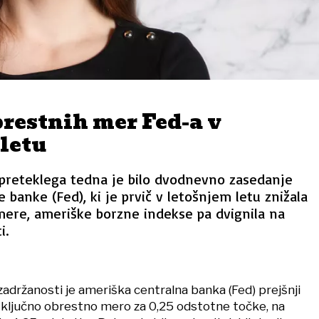
brestnih mer Fed-a v
letu
preteklega tedna je bilo dvodnevno zasedanje
 banke (Fed), ki je prvič v letošnjem letu znižala
mere, ameriške borzne indekse pa dvignila na
i.
 zadržanosti je ameriška centralna banka (Fed) prejšnji
 ključno obrestno mero za 0,25 odstotne točke, na