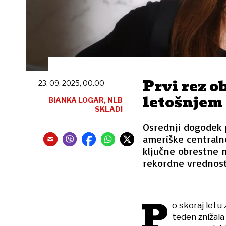
Prvi rez o
23. 09. 2025, 00.00
letošnjem 
BIANKA LOGAR, NLB
SKLADI
Osrednji dogodek 
ameriške centralne
ključne obrestne 
rekordne vrednost
P
o skoraj letu
teden znižala