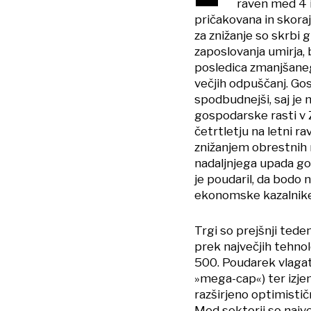
raven med 4 i
pričakovana in skora
za znižanje so skrbi 
zaposlovanja umirja, 
posledica zmanjšanega
večjih odpuščanj. Go
spodbudnejši, saj je
gospodarske rasti v 
četrtletju na letni ra
znižanjem obrestnih
nadaljnjega upada g
je poudaril, da bodo 
ekonomske kazalnike
Trgi so prejšnji tede
prek največjih tehnol
500. Poudarek vlagatel
»mega-cap«) ter izje
razširjeno optimistič
Med sektorji so najve