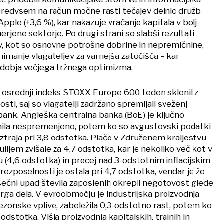
 predvsem na račun močne rasti tečajev delnic družb
Apple (+3,6 %), kar nakazuje vračanje kapitala v bolj
merjene sektorje. Po drugi strani so slabši rezultati
v, kot so osnovne potrošne dobrine in nepremičnine,
imanje vlagateljev za varnejša zatočišča – kar
dobja večjega tržnega optimizma.
e osrednji indeks STOXX Europe 600 teden sklenil z
ti, saj so vlagatelji zadržano spremljali sveženj
bank. Angleška centralna banka (BoE) je ključno
ila nespremenjeno, potem ko so avgustovski podatki
 vztraja pri 3,8 odstotka. Plače v Združenem kraljestvu
lijem zvišale za 4,7 odstotka, kar je nekoliko več kot v
4,6 odstotka) in precej nad 3-odstotnim inflacijskim
rezposelnosti je ostala pri 4,7 odstotka, vendar je že
čni upad števila zaposlenih okrepil negotovost glede
trga dela. V evroobmočju je industrijska proizvodnja
a sezonske vplive, zabeležila 0,3-odstotno rast, potem ko
6 odstotka. Višja proizvodnja kapitalskih, trajnih in