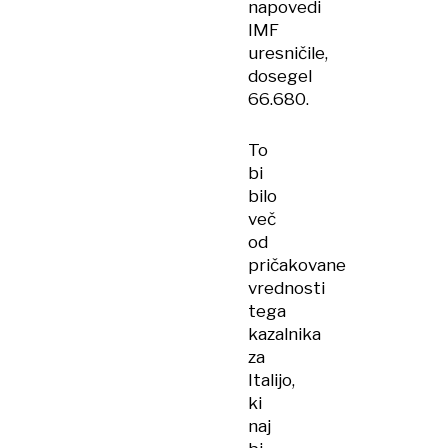
napovedi
IMF
uresničile,
dosegel
66.680.
To
bi
bilo
več
od
pričakovane
vrednosti
tega
kazalnika
za
Italijo,
ki
naj