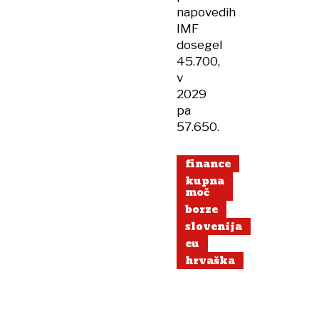
napovedih
IMF
dosegel
45.700,
v
2029
pa
57.650.
finance
kupna
moč
borze
slovenija
eu
hrvaška