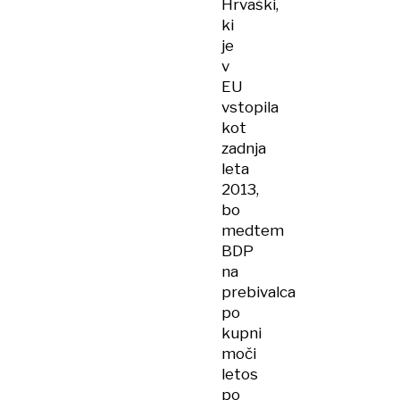
Hrvaški,
ki
je
v
EU
vstopila
kot
zadnja
leta
2013,
bo
medtem
BDP
na
prebivalca
po
kupni
moči
letos
po