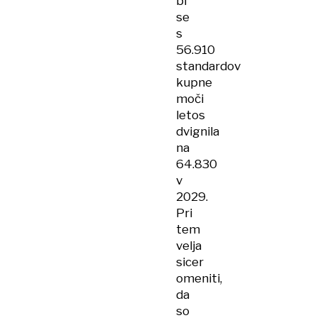
bi
se
s
56.910
standardov
kupne
moči
letos
dvignila
na
64.830
v
2029.
Pri
tem
velja
sicer
omeniti,
da
so