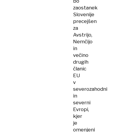
bo
zaostanek
Slovenije
precejšen
za
Avstrijo,
Nemčijo
in
večino
drugih
članic
EU
v
severozahodni
in
severni
Evropi,
kjer
je
omenjeni