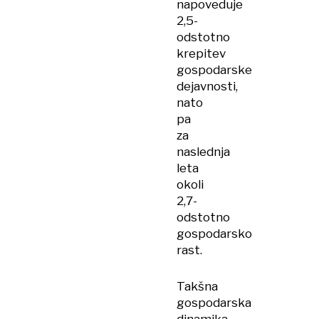
napoveduje
2,5-
odstotno
krepitev
gospodarske
dejavnosti,
nato
pa
za
naslednja
leta
okoli
2,7-
odstotno
gospodarsko
rast.
Takšna
gospodarska