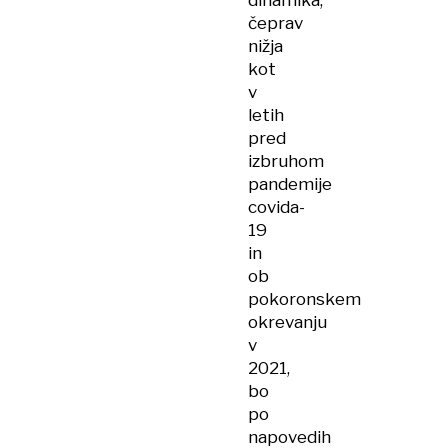
dinamika,
čeprav
nižja
kot
v
letih
pred
izbruhom
pandemije
covida-
19
in
ob
pokoronskem
okrevanju
v
2021,
bo
po
napovedih