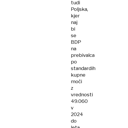
tudi
Poljska,
kjer
naj
bi
se
BDP
na
prebivalca
po
standardih
kupne
moči
z
vrednosti
49.060
v
2024
do
leta