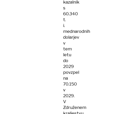
kazalnik
s
60.340
t.
i.
mednarodnih
dolarjev
v
tem
letu
do
2029
povzpel
na
70.150
v
2029.
V
Združenem
kraljestvu