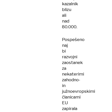
kazalnik
blizu
ali
nad
80.000.
Pospešeno
naj
bi
razvojni
zaostanek
za
nekaterimi
zahodno-
in
južnoevropskimi
članicami
EU
zapirala