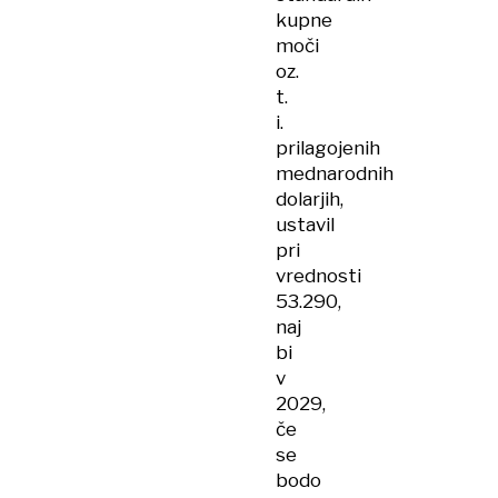
kupne
moči
oz.
t.
i.
prilagojenih
mednarodnih
dolarjih,
ustavil
pri
vrednosti
53.290,
naj
bi
v
2029,
če
se
bodo