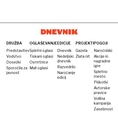
DRUŽBA
OGLAŠEVANJE
EDICIJE
PROJEKTI
POGOJI
Predstavitev
Spletni oglasi
Dnevnik
Gazela
Naročniški
Vodstvo
Tiskani oglasi
Nedeljski
Zlata nit
Akcije in
dnevnik
nagradne
Dosežki
Osmrtnice
igre
Razvedrilo
Sporočila za
Mali oglasi
Spletno
javnost
Naročanje
mesto
edicij
Piškotki
Avtorske
pravice
Volilna
kampanja
Zasebnost