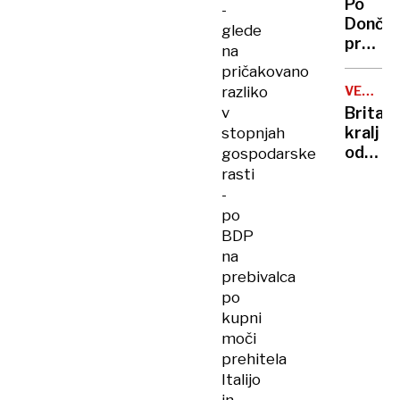
Po
-
vlade
Dončić
glede
prodaji
na
Karma
pričakovano
je
razliko
VELIKA
psica,
BRITANI
v
Britan
Nico
kralj
stopnjah
pa
odpove
gospodarske
njen
obvezn
rasti
sin
zaradi
-
strans
po
učinko
BDP
zdravlj
na
raka
prebivalca
po
kupni
moči
prehitela
Italijo