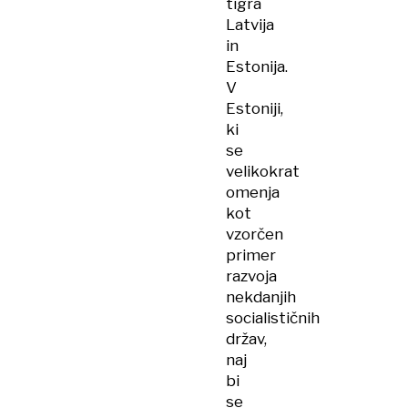
tigra
Latvija
in
Estonija.
V
Estoniji,
ki
se
velikokrat
omenja
kot
vzorčen
primer
razvoja
nekdanjih
socialističnih
držav,
naj
bi
se