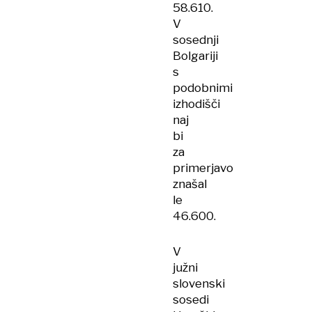
58.610.
V
sosednji
Bolgariji
s
podobnimi
izhodišči
naj
bi
za
primerjavo
znašal
le
46.600.
V
južni
slovenski
sosedi