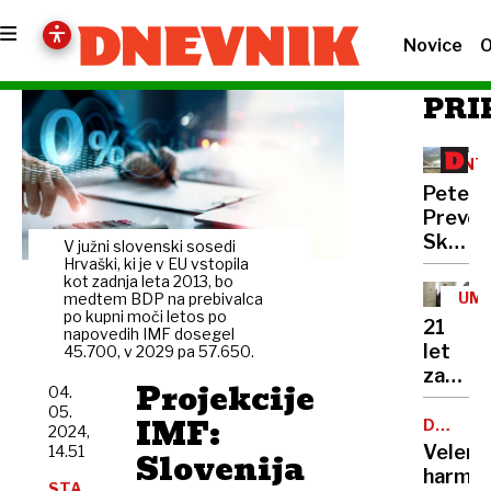
Novice
O
PRI
INT
Peter
Prevc:
Skakal
V južni slovenski sosedi
policaji
Hrvaški, ki je v EU vstopila
kot zadnja leta 2013, bo
niso
UM
medtem BDP na prebivalca
opravlj
po kupni moči letos po
21
napovedih IMF dosegel
svojeg
let
45.700, v 2029 pa 57.650.
dela
zapora
Projekcije
04.
Bančni
05.
IMF:
inšpek
DOBROD
2024,
PROJEK
s
Velenj
14.51
Slovenija
pasom
harmon
STA