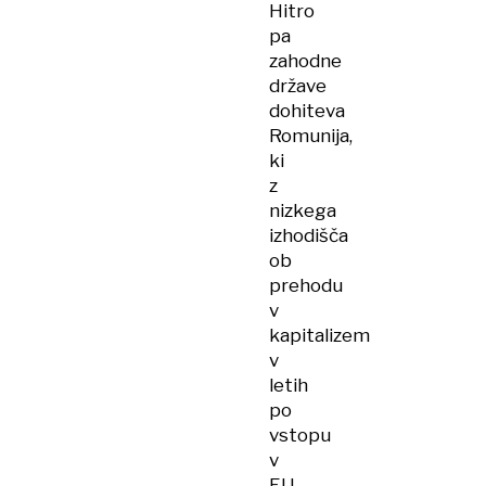
Hitro
pa
zahodne
države
dohiteva
Romunija,
ki
z
nizkega
izhodišča
ob
prehodu
v
kapitalizem
v
letih
po
vstopu
v
EU