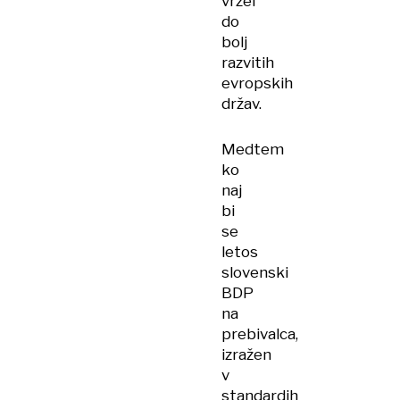
vrzel
do
bolj
razvitih
evropskih
držav.
Medtem
ko
naj
bi
se
letos
slovenski
BDP
na
prebivalca,
izražen
v
standardih