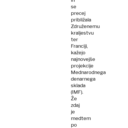
in
se
precej
približala
Združenemu
kraljestvu
ter
Franciji,
kažejo
najnovejše
projekcije
Mednarodnega
denarnega
sklada
(IMF).
Že
zdaj
je
medtem
po