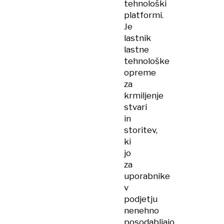
tehnološki
platformi.
Je
lastnik
lastne
tehnološke
opreme
za
krmiljenje
stvari
in
storitev,
ki
jo
za
uporabnike
v
podjetju
nenehno
posodabljajo.