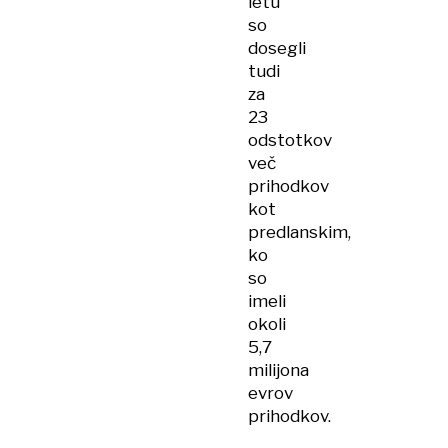
letu
so
dosegli
tudi
za
23
odstotkov
več
prihodkov
kot
predlanskim,
ko
so
imeli
okoli
5,7
milijona
evrov
prihodkov.