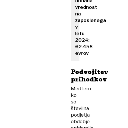
dodana
vrednost
na
zaposlenega
v
letu
2024:
62.458
evrov
Podvojitev
prihodkov
Medtem
ko
so
številna
podjetja
obdobje