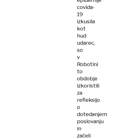
epidemije
covida-
19
izkusila
kot
hud
udarec,
so
v
Robotini
to
obdobje
izkoristili
za
refleksijo
o
dotedanjem
poslovanju
in
začeli