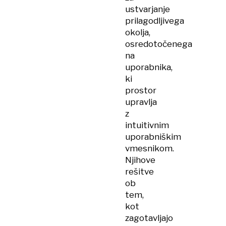
ustvarjanje
prilagodljivega
okolja,
osredotočenega
na
uporabnika,
ki
prostor
upravlja
z
intuitivnim
uporabniškim
vmesnikom.
Njihove
rešitve
ob
tem,
kot
zagotavljajo