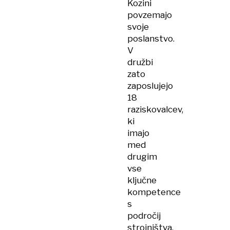
Kozini
povzemajo
svoje
poslanstvo.
V
družbi
zato
zaposlujejo
18
raziskovalcev,
ki
imajo
med
drugim
vse
ključne
kompetence
s
področij
strojništva,