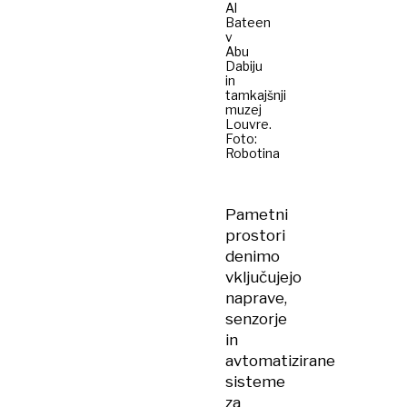
Al
Bateen
v
Abu
Dabiju
in
tamkajšnji
muzej
Louvre.
Foto:
Robotina
Pametni
prostori
denimo
vključujejo
naprave,
senzorje
in
avtomatizirane
sisteme
za