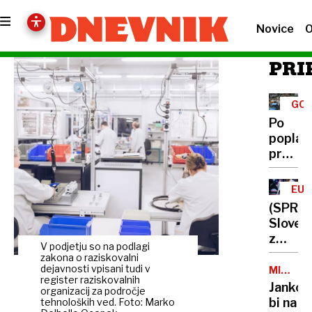
Novice
O
PRI
GOL
Po
poplav
prejeli
milijon
za
EU
škodo
(SPRE
na
Sloveni
strojih,
z
ki jih
V podjetju so na podlagi
Islandi
zakona o raziskovalni
sploh
za
dejavnosti vpisani tudi v
MILORA
niso
register raziskovalnih
DODIK
drugo
Jankov
imeli
organizacij za področje
zmago
bi na
tehnoloških ved. Foto: Marko