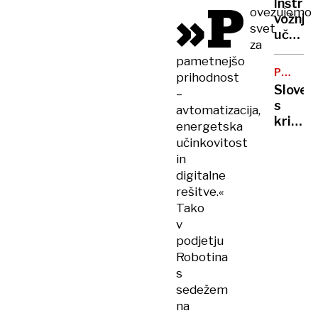
»P
Inštru
in
ovezujemo
vožnje
izgubil
svet
učenk
vid.
za
pritisni
V
pametnejšo
ob
komi
POSLOV
prihodnost
zid
GOLJUFI
je
Sloven
–
in jo
bila
s
avtomatizacija,
prijel
17
kripto
energetska
za
dni
za
učinkovitost
zadnji
sto
in
tisoča
digitalne
ogoljuf
rešitve.«
britan
Tako
podjet
v
podjetju
Robotina
s
sedežem
na