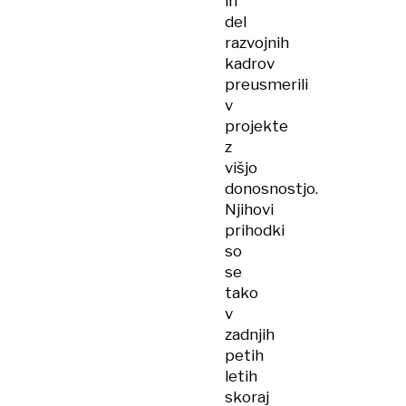
in
del
razvojnih
kadrov
preusmerili
v
projekte
z
višjo
donosnostjo.
Njihovi
prihodki
so
se
tako
v
zadnjih
petih
letih
skoraj