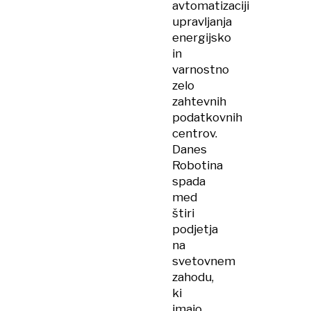
avtomatizaciji
upravljanja
energijsko
in
varnostno
zelo
zahtevnih
podatkovnih
centrov.
Danes
Robotina
spada
med
štiri
podjetja
na
svetovnem
zahodu,
ki
imajo