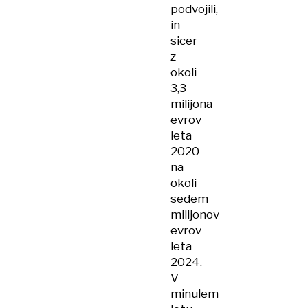
podvojili,
in
sicer
z
okoli
3,3
milijona
evrov
leta
2020
na
okoli
sedem
milijonov
evrov
leta
2024.
V
minulem