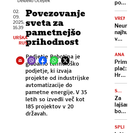
Delbello Ocepek
na
položa
prvens
names
Povezovanje
02.
Schmi
09.
VREME
sveta za
raje
2025,
Neurja
16.39
videl
pametnejšo
najhujš
Kučana
URŠKA
prihodnost
v
ali
RUS
piransk
Türka
občini,
ANALIZ
Podjetje Robotina je
v
Primer
globalno tehnološko
Kopru
plač:
podjetje, ki izvaja
se
Hrvašk
projekte od industrijske
razme
v
avtomatizacije do
umirja
skokih
pametne energije. V 35
STRANS
dohite
UČINKI
Za
letih so izvedli več kot
Sloveni
lajšanj
185 projektov v 20
boleči
državah.
je
vzela
SPLIT
ibupro