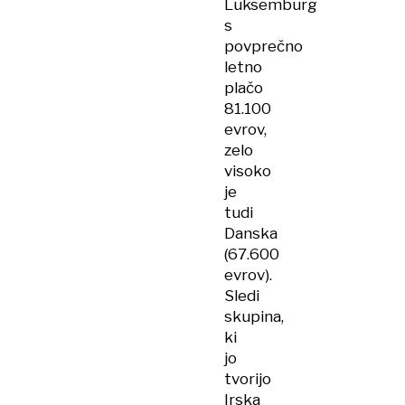
Luksemburg
s
povprečno
letno
plačo
81.100
evrov,
zelo
visoko
je
tudi
Danska
(67.600
evrov).
Sledi
skupina,
ki
jo
tvorijo
Irska