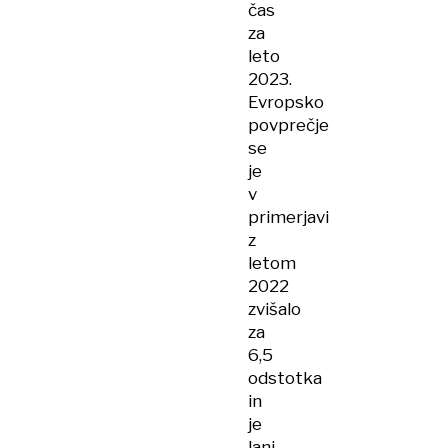
čas
za
leto
2023.
Evropsko
povprečje
se
je
v
primerjavi
z
letom
2022
zvišalo
za
6,5
odstotka
in
je
lani