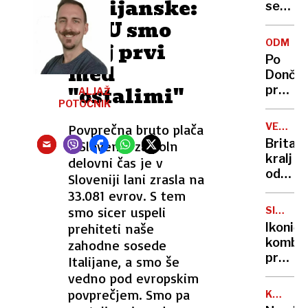
italijanske:
se
zasuka
V EU smo
cilji
ODMEV
zdaj prvi
Golobo
Po
med
vlade
Dončić
"ostalimi"
prodaji
ALJAŽ
POTOČNIK
Karma
je
VELIKA
Povprečna bruto plača
psica,
BRITANI
Britan
v Sloveniji za poln
Nico
kralj
delovni čas je v
pa
odpove
Sloveniji lani zrasla na
njen
obvezn
33.081 evrov. S tem
sin
zaradi
smo sicer uspeli
SIMBOL
strans
HIPIJEV
prehiteti naše
Ikoničn
učinko
kombi
zahodne sosede
zdravlj
praznu
Italijane, a smo še
raka
75.
vedno pod evropskim
rojstni
povprečjem. Smo pa
KANADA
dan
GRENLA