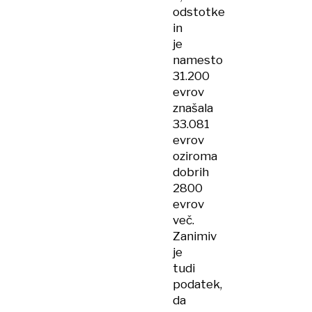
odstotke
in
je
namesto
31.200
evrov
znašala
33.081
evrov
oziroma
dobrih
2800
evrov
več.
Zanimiv
je
tudi
podatek,
da