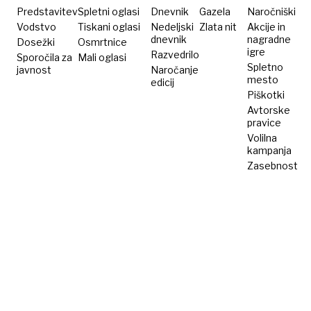
Predstavitev
Spletni oglasi
Dnevnik
Gazela
Naročniški
Vodstvo
Tiskani oglasi
Nedeljski
Zlata nit
Akcije in
dnevnik
nagradne
Dosežki
Osmrtnice
igre
Razvedrilo
Sporočila za
Mali oglasi
Spletno
javnost
Naročanje
mesto
edicij
Piškotki
Avtorske
pravice
Volilna
kampanja
Zasebnost