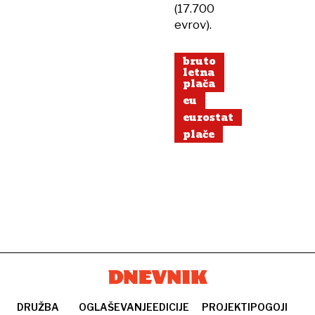
(17.700
evrov).
bruto
letna
plača
eu
eurostat
plače
DRUŽBA
OGLAŠEVANJE
EDICIJE
PROJEKTI
POGOJI