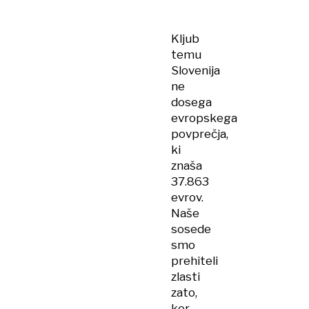
Kljub
temu
Slovenija
ne
dosega
evropskega
povprečja,
ki
znaša
37.863
evrov.
Naše
sosede
smo
prehiteli
zlasti
zato,
ker