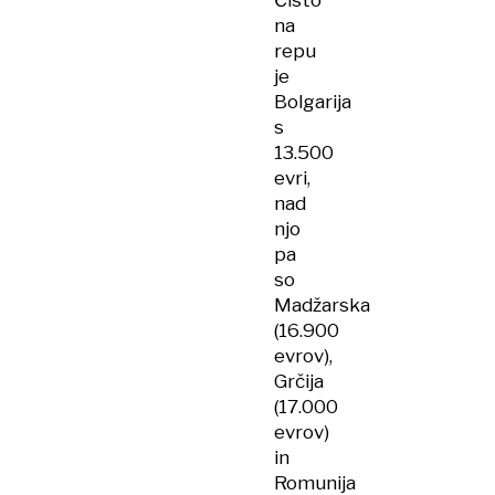
Čisto
na
repu
je
Bolgarija
s
13.500
evri,
nad
njo
pa
so
Madžarska
(16.900
evrov),
Grčija
(17.000
evrov)
in
Romunija