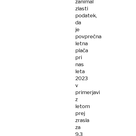
zanimal
zlasti
podatek,
da
je
povprečna
letna
plača
pri
nas
leta
2023
v
primerjavi
z
letom
prej
zrasla
za
9,3