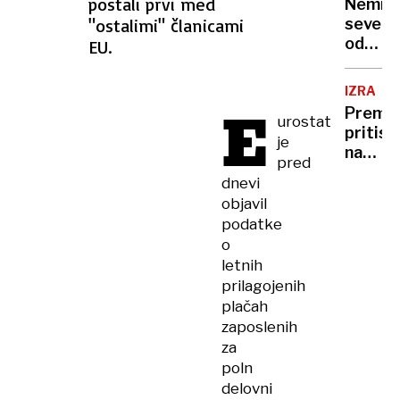
postali prvi med
Nemir
"ostalimi" članicami
severn
od
EU.
ZDA
IZRAEL
E
Premie
urostat
pritisk
je
na
pred
Gazo
dnevi
in
objavil
pravos
podatke
o
letnih
prilagojenih
plačah
zaposlenih
za
poln
delovni