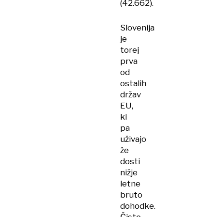
(42.662).
Slovenija
je
torej
prva
od
ostalih
držav
EU,
ki
pa
uživajo
že
dosti
nižje
letne
bruto
dohodke.