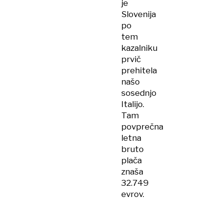
je
Slovenija
po
tem
kazalniku
prvič
prehitela
našo
sosednjo
Italijo.
Tam
povprečna
letna
bruto
plača
znaša
32.749
evrov.