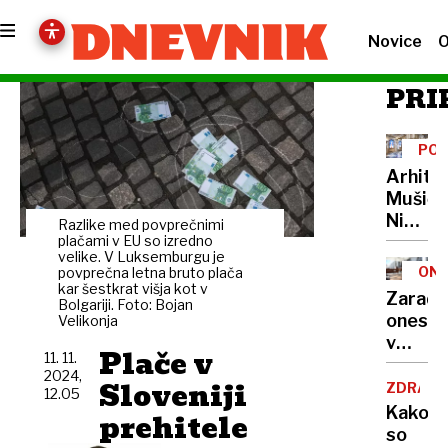
Novice
O
PRI
POT
CEN
Arhite
Mušič:
Nikoli
Razlike med povprečnimi
nisem
plačami v EU so izredno
velike. V Luksemburgu je
pomisli
ONE
povprečna letna bruto plača
da je
kar šestkrat višja kot v
Zaradi
Bolgariji. Foto: Bojan
to v
onesna
Velikonja
moji
v
Ljublja
Plače v
11. 11.
delu
sploh
2024,
Sloveniji
Logat
ZDRAVS
12.05
mogoč
voda
Kako
prehitele
nepitn
so