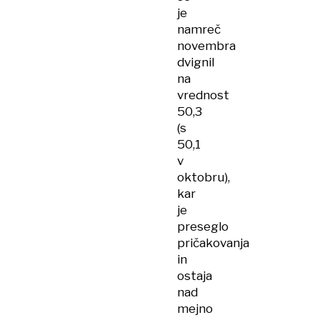
je
namreč
novembra
dvignil
na
vrednost
50,3
(s
50,1
v
oktobru),
kar
je
preseglo
pričakovanja
in
ostaja
nad
mejno