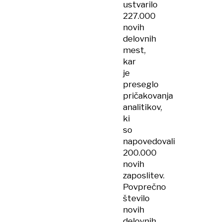
ustvarilo
227.000
novih
delovnih
mest,
kar
je
preseglo
pričakovanja
analitikov,
ki
so
napovedovali
200.000
novih
zaposlitev.
Povprečno
število
novih
delovnih