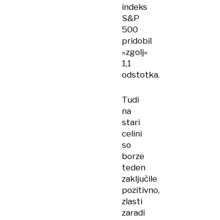
indeks
S&P
500
pridobil
»zgolj«
1,1
odstotka.
Tudi
na
stari
celini
so
borze
teden
zaključile
pozitivno,
zlasti
zaradi