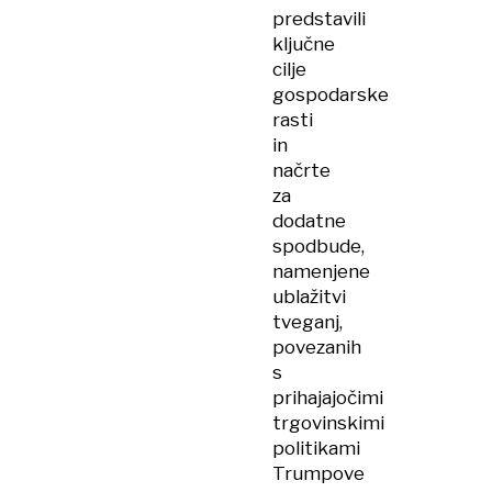
predstavili
ključne
cilje
gospodarske
rasti
in
načrte
za
dodatne
spodbude,
namenjene
ublažitvi
tveganj,
povezanih
s
prihajajočimi
trgovinskimi
politikami
Trumpove