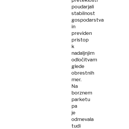
preteklosti
poudarjali
stabilnost
gospodarstva
in
previden
pristop
k
nadaljnjim
odločitvam
glede
obrestnih
mer.
Na
borznem
parketu
pa
je
odmevala
tudi