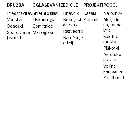
DRUŽBA
OGLAŠEVANJE
EDICIJE
PROJEKTI
POGOJI
Predstavitev
Spletni oglasi
Dnevnik
Gazela
Naročniški
Vodstvo
Tiskani oglasi
Nedeljski
Zlata nit
Akcije in
dnevnik
nagradne
Dosežki
Osmrtnice
igre
Razvedrilo
Sporočila za
Mali oglasi
Spletno
javnost
Naročanje
mesto
edicij
Piškotki
Avtorske
pravice
Volilna
kampanja
Zasebnost