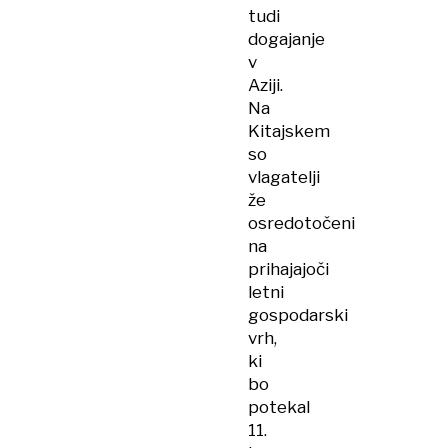
tudi
dogajanje
v
Aziji.
Na
Kitajskem
so
vlagatelji
že
osredotočeni
na
prihajajoči
letni
gospodarski
vrh,
ki
bo
potekal
11.