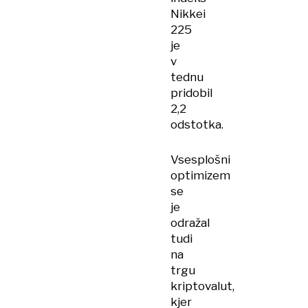
Nikkei
225
je
v
tednu
pridobil
2,2
odstotka.
Vsesplošni
optimizem
se
je
odražal
tudi
na
trgu
kriptovalut,
kjer