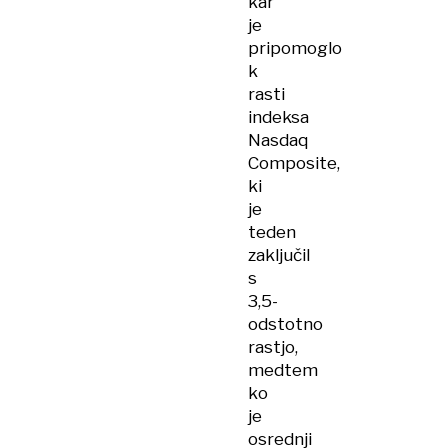
kar
je
pripomoglo
k
rasti
indeksa
Nasdaq
Composite,
ki
je
teden
zaključil
s
3,5-
odstotno
rastjo,
medtem
ko
je
osrednji