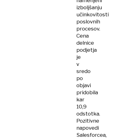
namenjeni
izboljšanju
učinkovitosti
poslovnih
procesov.
Cena
delnice
podjetja
je
v
sredo
po
objavi
pridobila
kar
10,9
odstotka.
Pozitivne
napovedi
Salesforcea,