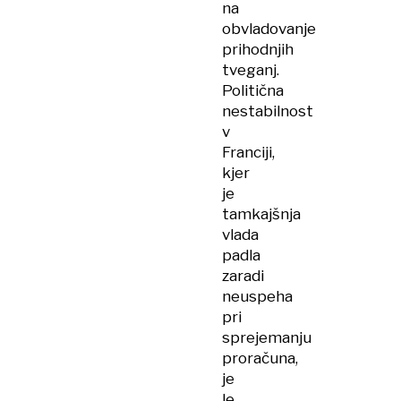
na
obvladovanje
prihodnjih
tveganj.
Politična
nestabilnost
v
Franciji,
kjer
je
tamkajšnja
vlada
padla
zaradi
neuspeha
pri
sprejemanju
proračuna,
je
le