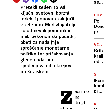
se
Pretekli teden so vsi
zasuka
ključni svetovni borzni
cilji
ODMEV
indeksi ponovno zaključili
Golobo
Po
vlade
v zelenem. Med vlagatelji
Dončić
so odmevali pomembni
prodaji
makroekonomski podatki,
Karma
obeti za nadaljnje
je
VELIKA
sproščanje monetarne
psica,
BRITANI
Britan
politike ter pričakovanja
Nico
kralj
pa
glede dodatnih
odpove
njen
spodbujevalnih ukrepov
obvezn
sin
na Kitajskem.
zaradi
SIMBOL
strans
HIPIJEV
Ikoničn
učinko
kombi
Z
zdravlj
praznu
ačnimo
raka
75.
na
rojstni
drugi
KANADA
dan
strani
GRENLA