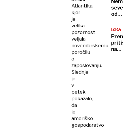
Nemir
Atlantika,
severn
kjer
od
je
ZDA
velika
IZRAEL
pozornost
Premie
veljala
pritisk
novembrskemu
na
poročilu
Gazo
o
in
zaposlovanju.
pravos
Slednje
je
v
petek
pokazalo,
da
je
ameriško
gospodarstvo