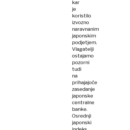
kar
je
koristilo
izvozno
naravnanim
japonskim
podjetjem.
Vlagatelji
ostajamo
pozorni
tudi
na
prihajajoče
zasedanje
japonske
centralne
banke.
Osrednji
japonski
indeks