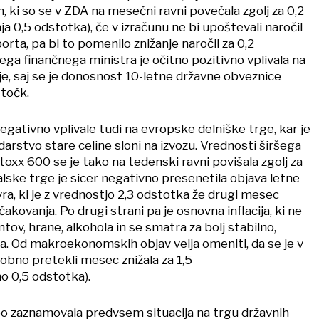
n, ki so se v ZDA na mesečni ravni povečala zgolj za 0,2
a 0,5 odstotka), če v izračunu ne bi upoštevali naročil
rta, pa bi to pomenilo znižanje naročil za 0,2
ga finančnega ministra je očitno pozitivno vplivala na
e, saj se je donosnost 10-letne državne obveznice
 točk.
negativno vplivale tudi na evropske delniške trge, kar je
darstvo stare celine sloni na izvozu. Vrednosti širšega
oxx 600 se je tako na tedenski ravni povišala zgolj za
lske trge je sicer negativno presenetila objava letne
vra, ki je z vrednostjo 2,3 odstotka že drugi mesec
akovanja. Po drugi strani pa je osnovna inflacija, ki ne
tov, hrane, alkohola in se smatra za bolj stabilno,
ka. Od makroekonomskih objav velja omeniti, da se je v
obno pretekli mesec znižala za 1,5
o 0,5 odstotka).
po zaznamovala predvsem situacija na trgu državnih