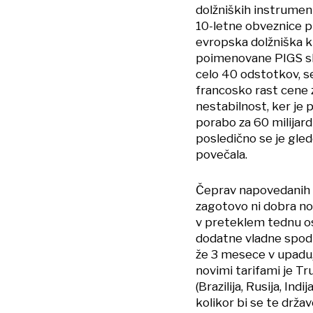
dolžniških instrument
10-letne obveznice pri
evropska dolžniška kr
poimenovane PIGS sk
celo 40 odstotkov, s
francosko rast cene 
nestabilnost, ker je 
porabo za 60 milijard
posledično se je gle
povečala.
Čeprav napovedanih d
zagotovo ni dobra nov
v preteklem tednu ost
dodatne vladne spod
že 3 mesece v upadu, 
novimi tarifami je T
(Brazilija, Rusija, Ind
kolikor bi se te drža