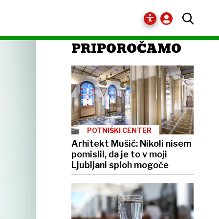
PRIPOROČAMO
POTNIŠKI CENTER
Arhitekt Mušič: Nikoli nisem
pomislil, da je to v moji
Ljubljani sploh mogoče