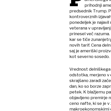
P
prihodnji amer
predsednik Trump. Pr
kontroverznih izjavah
ponedeljek je najavil
veterana v upravljanj
prinesel več razuma. 
kar se tiče zunanjetr
novih tarif. Cena del
saj je ameriški proiz
kot severno sosedo.
Vrednost delniškega 
odstotka, merjeno v e
skrajšano zaradi zače
dan, ko so borze zapr
petek. K blažjemu pad
objavljeno premirje n
ceno nafte, ki se je 
makroekonomskimi obja