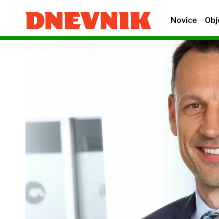
Novice
Obj