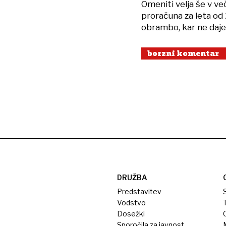
Omeniti velja še v več
proračuna za leta od
obrambo, kar ne daje 
borzni komentar
DRUŽBA
Predstavitev
S
Vodstvo
T
Dosežki
Sporočila za javnost
M