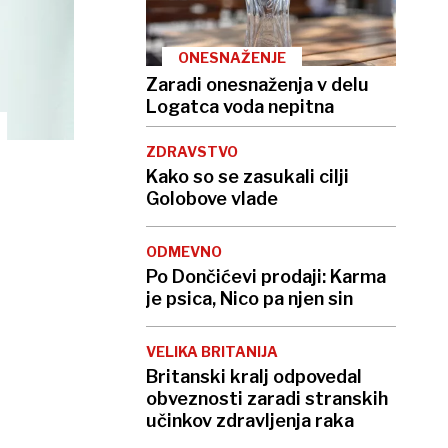
ONESNAŽENJE
Zaradi onesnaženja v delu
Logatca voda nepitna
ZDRAVSTVO
Kako so se zasukali cilji
Golobove vlade
ODMEVNO
Po Dončićevi prodaji: Karma
je psica, Nico pa njen sin
VELIKA BRITANIJA
Britanski kralj odpovedal
obveznosti zaradi stranskih
učinkov zdravljenja raka