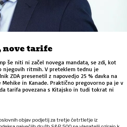
 nove tarife
p še niti ni začel novega mandata, se zdi, kot
o njegovih ritmih. V preteklem tednu je
dnik ZDA presenetil z napovedjo 25 % davka na
e Mehike in Kanade. Praktično pregovorno pa je v
a tarifa povezana s Kitajsko in tudi tokrat ni
slovnih objav podjetij za tretje četrtletje iz
deksa največjih družb S&P 500 se vlagatelji ozirajo k