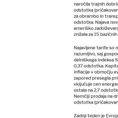
naročila trajnih dobri
odstotka (pričakovanj
za obrambo in transpo
odstotka. Najava nove
ameriško zadolževanj
znižala za 15 bazičnih
Najavljene tarife so 
razumljivo, saj gospo
delniškega indeksa St
0,37 odstotka. Kapita
inflacije v območju e
zapored presegla prič
vključuje cen energen
ostala na 2,7 odstot
Nemčiji prodaja na dr
odstotka (pričakovan
Zadnji teden je Evro