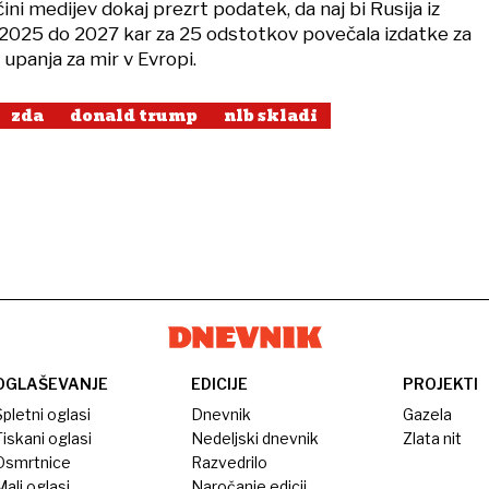
ini medijev dokaj prezrt podatek, da naj bi Rusija iz
 2025 do 2027 kar za 25 odstotkov povečala izdatke za
upanja za mir v Evropi.
zda
donald trump
nlb skladi
OGLAŠEVANJE
EDICIJE
PROJEKTI
pletni oglasi
Dnevnik
Gazela
iskani oglasi
Nedeljski dnevnik
Zlata nit
Osmrtnice
Razvedrilo
ali oglasi
Naročanje edicij