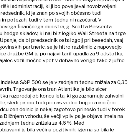
iški administraciji, ki ji bo poveljeval novoizvoljeni
edsednik, ki je znan po svojih občasno tudi
 in potezah, tudi v tem tednu ni razočaral. V
 novega finančnega ministra, g. Scotta Bessenta,
u hedge skladov, ki naj bi z logiko Wall Streeta na trge
Upanje, da bi predsednik ostal zgolj pri besedah, vsaj
govinskih partneric, se je hitro razblinilo z napovedjo
nice družbe GM je po najavi tarif upadla za 9 odstotka,
vajalec vozil močno vpet v dobavno verigo tako z južno
indeksa S&P 500 se je v zadnjem tednu znižala za 0,35
vrih. Trgovanje onstran Atlantika je bilo sicer
tka razprodaj ob koncu leta, ki ga zaznamuje zahvalni
te, sledi pa mu tudi pri nas vedno boj poznani črni
cu cen delnic je nekaj zagotovo prineslo tudi v torek
a Bližnjem vzhodu, še večji vpliv pa je objava imela na
v zadnjem tednu znižala za 4,6 %. Med
vami je bila večina pozitivnih, izjema so bila le