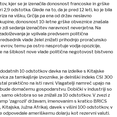
ov, kjer se je izenačila donosnost francoske in grške
 2,9 odstotka. Glede na to, da je pred 12 leti, ko je bila
iza na višku, Grčija pa ena od držav neslavno
upine, donosnost 10-letne grške obveznice znašala
e zdi sedanja izenačitev naravnost neverjetna. Na
zadolževanja je vplivala predvsem politična
predsednik vlade želel znižati prihodnjo proračunsko
 evrov, temu pa ostro nasprotuje vodja opozicije,
de na šibkost nove vlade politična negotovost bistveno
odatnih 10 odstotkov davka na izdelke s Kitajske
ica za tamkajšnje izvoznike, je delniški indeks CSI 300
al praktično na isti ravni. Vlagatelji namreč upajo na
bude domačemu gospodarstvu. Dobički v industriji so
samo oktobra so se znižali za 10 odstotkov. V zvezi z
rump 'zagrozil' državam, imenovanim s kratico BRICS
ija, Kitajska, Južna Afrika), davek v višini 100 odstotkov, v
ve odpovedale ameriškemu dolarju kot rezervni valuti.