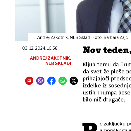
Andrej Zakotnik, NLB Skladi. Foto: Barbara Zajc
Nov teden,
03. 12. 2024, 16.58
ANDREJ ZAKOTNIK,
Kljub temu da Trum
NLB SKLADI
da svet že pleše p
prihajajoči predse
izdelke iz sosednj
ustih Trumpa besed
bilo nič drugače.
o zaključku po
ameriškega in