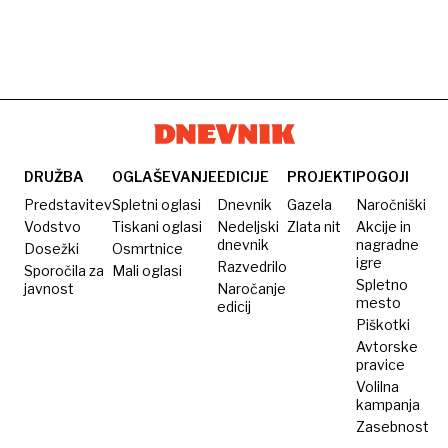
DRUŽBA
OGLAŠEVANJE
EDICIJE
PROJEKTI
POGOJI
Predstavitev
Spletni oglasi
Dnevnik
Gazela
Naročniški
Vodstvo
Tiskani oglasi
Nedeljski
Zlata nit
Akcije in
dnevnik
nagradne
Dosežki
Osmrtnice
igre
Razvedrilo
Sporočila za
Mali oglasi
Spletno
javnost
Naročanje
mesto
edicij
Piškotki
Avtorske
pravice
Volilna
kampanja
Zasebnost