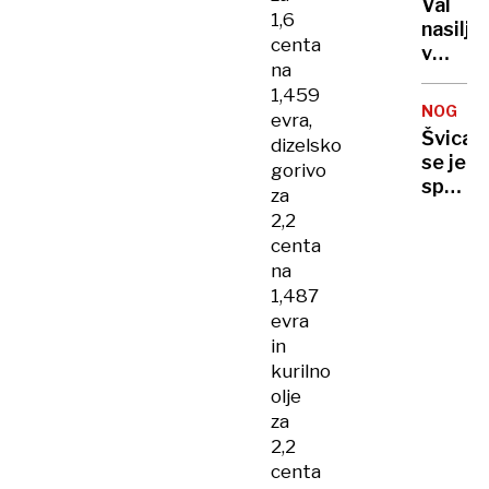
Val
1,6
nasilja
centa
v
na
»glav
1,459
mestu
NOGOM
evra,
Evrope
Švica
dizelsko
na
se je
gorivo
ulice
spreho
za
bi
do
2,2
poslali
treh
tudi
centa
točk
vojsko
na
proti
1,487
Sloveni
evra
in
kurilno
olje
za
2,2
centa