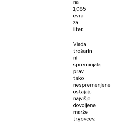
na
1,085
evra
za
liter.
Vlada
trošarin
ni
spreminjala,
prav
tako
nespremenjene
ostajajo
najvišje
dovoljene
marže
trgovcev.