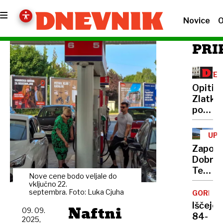
Novice
O
PRI
VEL
LAŠ
Opiti
Zlatko
policis
prosil
za
UP
prevoz
DOV
Zapor
domov,
Dobrun
tam
Tehnič
pa
Nove cene bodo veljale do
pregle
vključno 22.
jih je
pokaza
septembra. Foto: Luka Cjuha
GORE
napade
še
Iščejo
Naftni
09. 09.
več
84-
2025,