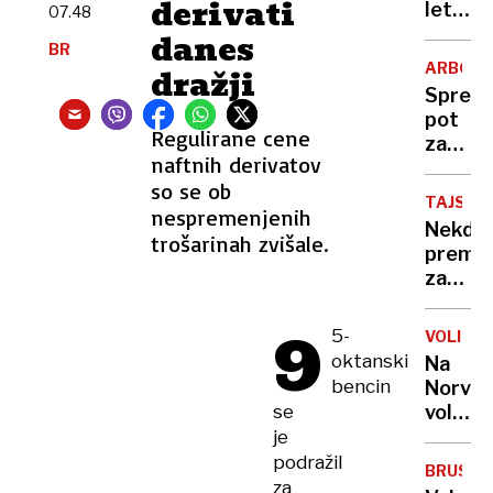
derivati
nepravi
letno
07.48
planink
danes
BR
ki se
ARBOR
dražji
ni
Spreha
vrnila
pot
s
Regulirane cene
za
Trigla
naftnih derivatov
osebe
so se ob
z
TAJSKA
nespremenjenih
demen
Nekdan
trošarinah zvišale.
premie
za
leto
9
dni
5-
VOLITV
pošilja
oktanski
Na
v
bencin
Norve
zapor
se
volilna
zmaga
je
levega
podražil
BRUSEL
bloka
za