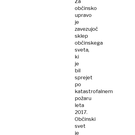
Za
občinsko
upravo
je
zavezujoč
sklep
občinskega
sveta,
ki
je
bil
sprejet
po
katastrofalnem
požaru
leta
2017.
Občinski
svet
je