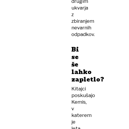
drugim
ukvarja
z
zbiranjem
nevarnih
odpadkov.
Bi
se
še
lahko
zapletlo?
Kitajci
poskušajo
Kemis,
v
katerem
je
leta