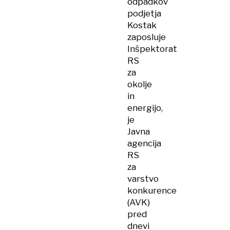
odpadkov
podjetja
Kostak
zaposluje
Inšpektorat
RS
za
okolje
in
energijo,
je
Javna
agencija
RS
za
varstvo
konkurence
(AVK)
pred
dnevi