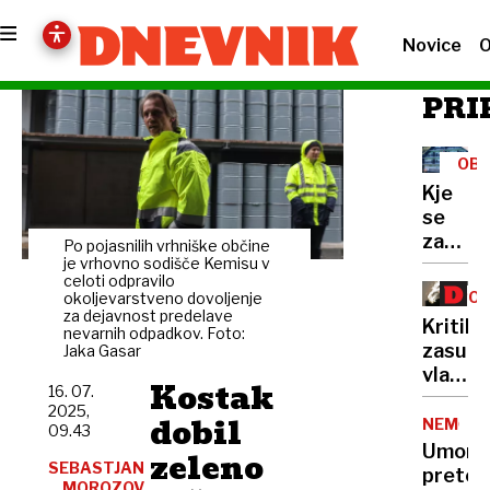
Novice
O
PRI
OBČ
PRE
Kje
se
zatika
Po pojasnilih vrhniške občine
Ob
je vrhovno sodišče Kemisu v
celoti odpravilo
jezeru
POD
okoljevarstveno dovoljenje
že
za dejavnost predelave
ZA
Kritike
nevarnih odpadkov. Foto:
četrto
zasule
Jaka Gasar
poletj
vladni
brez
Kostak
16. 07.
predlo
turizm
2025,
dobil
Gnili
NEMČIJ
09.43
kompr
Umor:
zeleno
SEBASTJAN
v
pretep
MOROZOV