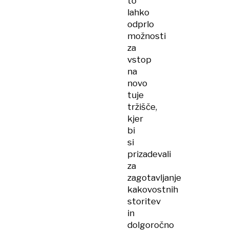
to
lahko
odprlo
možnosti
za
vstop
na
novo
tuje
tržišče,
kjer
bi
si
prizadevali
za
zagotavljanje
kakovostnih
storitev
in
dolgoročno