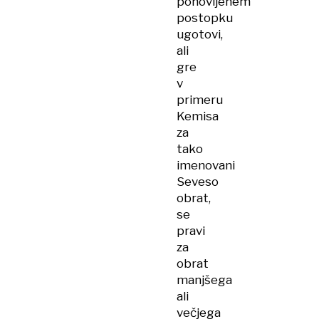
ponovljenem
postopku
ugotovi,
ali
gre
v
primeru
Kemisa
za
tako
imenovani
Seveso
obrat,
se
pravi
za
obrat
manjšega
ali
večjega