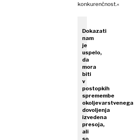
konkurenčnost.«
Dokazati
nam
je
uspelo,
da
mora
biti
v
postopkih
spremembe
okoljevarstvenega
dovoljenja
izvedena
presoja,
ali
so