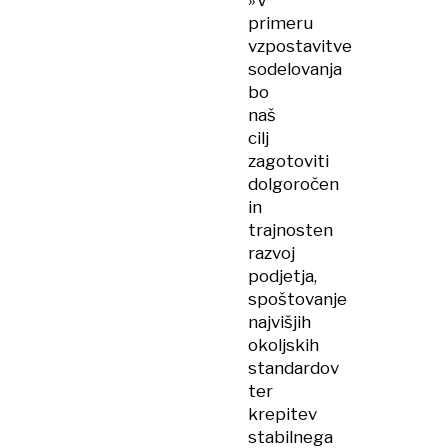
»V
primeru
vzpostavitve
sodelovanja
bo
naš
cilj
zagotoviti
dolgoročen
in
trajnosten
razvoj
podjetja,
spoštovanje
najvišjih
okoljskih
standardov
ter
krepitev
stabilnega