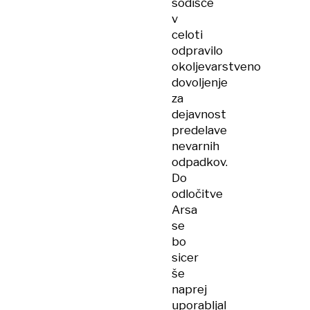
sodišče
v
celoti
odpravilo
okoljevarstveno
dovoljenje
za
dejavnost
predelave
nevarnih
odpadkov.
Do
odločitve
Arsa
se
bo
sicer
še
naprej
uporabljal