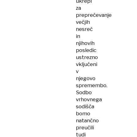
ukrepi
za
preprečevanje
večjih
nesreč
in
njihovih
posledic
ustrezno
vključeni
v
njegovo
spremembo.
Sodbo
vrhovnega
sodišča
bomo
natančno
preučili
tudi