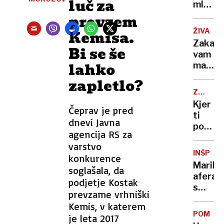
luč za
škodo
mladen
prihodn
se je
prevzem
genera
utopil
ŽIVALI
Kemisa.
v
Zakaj
Bi se še
potoku
vam
aretira
lahko
mačka
štiri
prinaš
zapletlo?
najstn
svoj
ZADRUŽ
plen?
TRGOVI
Kjer
Čeprav je pred
Ne,
ti
ni
dnevi Javna
postre
darilo.
agencija RS za
tudi
Odgov
varstvo
z
vas
INŠPEKC
konkurence
nasveti
bo
Maribo
soglašala, da
»Ljudj
presen
afera
podjetje Kostak
so
s
bolj
prevzame vrhniški
psi:
domač
Kemis, v katerem
Ob
in te
POMOČ
je leta 2017
spošto