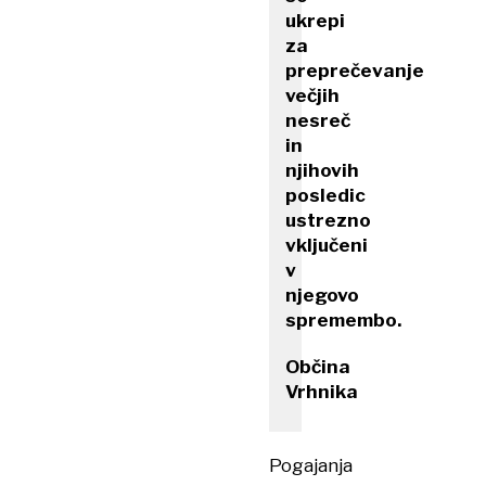
ukrepi
za
preprečevanje
večjih
nesreč
in
njihovih
posledic
ustrezno
vključeni
v
njegovo
spremembo.
Občina
Vrhnika
Pogajanja