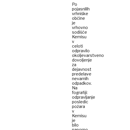
Po
pojasnilih
vrhniške
občine
je
vrhovno
sodišče
Kemisu
v
celoti
odpravilo
okoljevarstveno
dovoljenje
za
dejavnost
predelave
nevarnih
odpadkov.
Na
fografiji:
odpravljanje
posledic
požara
v
Kemisu
je
bilo
naporno