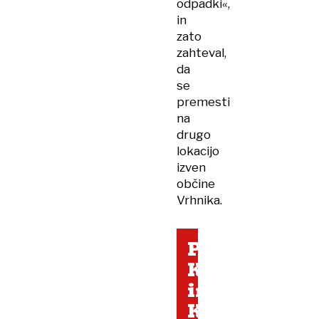
odpadki«,
in
zato
zahteval,
da
se
premesti
na
drugo
lokacijo
izven
občine
Vrhnika.
Poslovanje
Kemisa
in
Kostaka