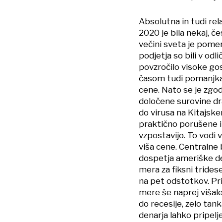
Absolutna in tudi rel
2020 je bila nekaj, č
večini sveta je pomen
podjetja so bili v odli
povzročilo visoke go
časom tudi pomanjkan
cene. Nato se je zgodi
določene surovine dra
do virusa na Kitajske
praktično porušene i
vzpostavijo. To vodi
viša cene. Centralne
dospetja ameriške de
mera za fiksni trides
na pet odstotkov. Pr
mere še naprej višale
do recesije, zelo tan
denarja lahko pripel