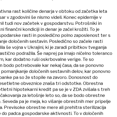
ativna rast količine denarja v obtoku od začetka leta
esar v zgodovini še nismo videli. Konec epidemije v
il tudi nov začetek v gospodarstvu. Potrošniki in
čni finančni kondiciji in denar je začel krožiti. To je
spodarske rasti in posledično polno zaposlenost ter s
je določenih sestavin. Posledično so začele rasti
la še vojna v Ukrajini, ki je zaradi pribitkov tveganja
stično podražila. Še naprej pa imajo ničelno toleranco
m, kar dodatno ruši oskrbovalne verige. Te so
n bodo potrebovale kar nekaj časa, da se ponovno
 v pomanjkanje določenih sestavnih delov, kar ponovno
 banke pa so že stopile na zavoro. Donosnost do
setletne obveznice znaša tri odstotke. Obrestna
etletni hipotekarni kredit pa se je v ZDA zvišala s treh
ičakovanja za letošnje leto so, da se bodo obrestne
. Seveda pa je meja, ko višanje obrestnih mer pripelje
ka. Previsoke obrestne mere ali prehitra sterilizacija
je do padca gospodarske aktivnosti. To v določenih