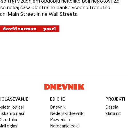
aj so trgi v zadnjem obdobju nekoliko bolj negotovi. Zdi
o še nekaj časa. Centralne banke vseeno trenutno
ani Main Street in ne Wall Streeta.
david zorman
posel
OGLAŠEVANJE
EDICIJE
PROJEKTI
pletni oglasi
Dnevnik
Gazela
iskani oglasi
Nedeljski dnevnik
Zlata nit
Osmrtnice
Razvedrilo
ali oglasi
Naročanje edicij