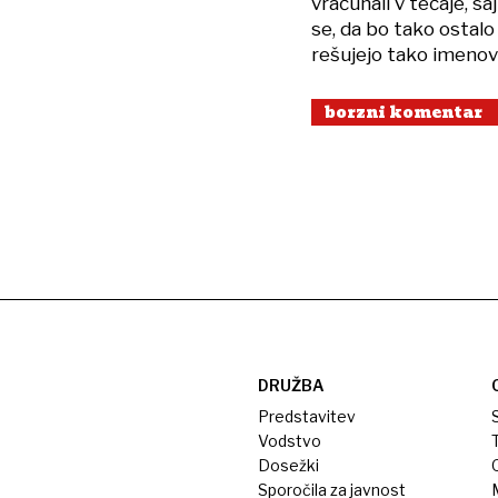
vračunali v tečaje, s
se, da bo tako ostal
rešujejo tako imenov
borzni komentar
DRUŽBA
Predstavitev
S
Vodstvo
T
Dosežki
Sporočila za javnost
M