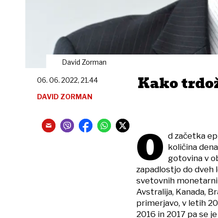
David Zorman
Kako trdož
06. 06. 2022, 21.44
DAVID ZORMAN
O
d začetka ep
količina den
gotovina v o
zapadlostjo do dveh l
svetovnih monetarnih 
Avstralija, Kanada, Bra
primerjavo, v letih 2
2016 in 2017 pa se je