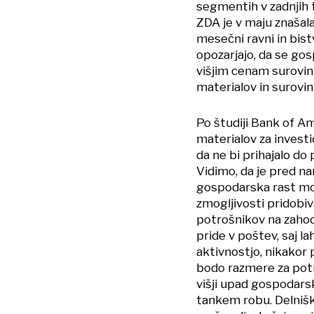
segmentih v zadnjih 
ZDA je v maju znašala 
mesečni ravni in bist
opozarjajo, da se gos
višjim cenam surovin
materialov in surovin
Po študiji Bank of Am
materialov za investic
da ne bi prihajalo do 
Vidimo, da je pred na
gospodarska rast moč
zmogljivosti pridobiv
potrošnikov na zahod
pride v poštev, saj 
aktivnostjo, nikakor 
bodo razmere za potr
višji upad gospodars
tankem robu. Delnišk