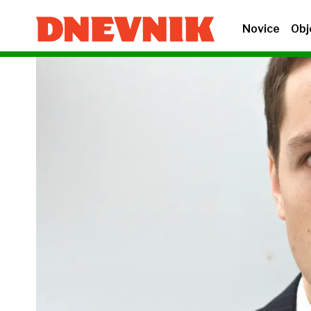
Novice
Obj