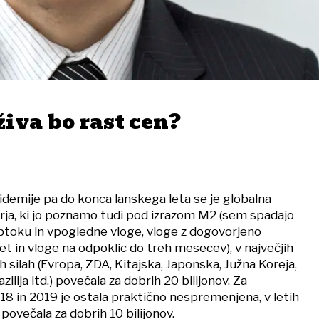
iva bo rast cen?
idemije pa do konca lanskega leta se je globalna
arja, ki jo poznamo tudi pod izrazom M2 (sem spadajo
btoku in vpogledne vloge, vloge z dogovorjeno
et in vloge na odpoklic do treh mesecev), v največjih
silah (Evropa, ZDA, Kitajska, Japonska, Južna Koreja,
zilija itd.) povečala za dobrih 20 bilijonov. Za
018 in 2019 je ostala praktično nespremenjena, v letih
 povečala za dobrih 10 bilijonov.