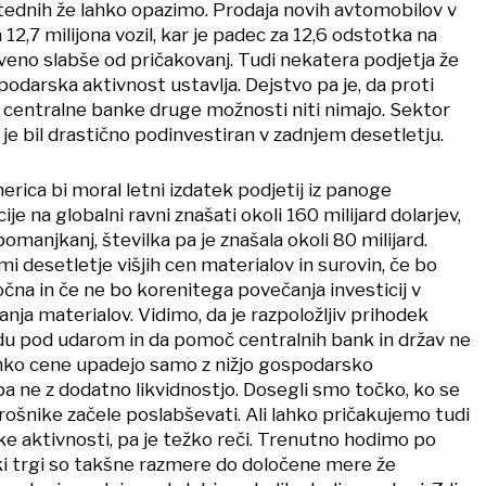
tednih že lahko opazimo. Prodaja novih avtomobilov v
12,7 milijona vozil, kar je padec za 12,6 odstotka na
veno slabše od pričakovanj. Tudi nekatera podjetja že
podarska aktivnost ustavlja. Dejstvo pa je, da proti
 centralne banke druge možnosti niti nimajo. Sektor
 je bil drastično podinvestiran v zadnjem desetletju.
erica bi moral letni izdatek podjetij iz panoge
ije na globalni ravni znašati okoli 160 milijard dolarjev,
pomanjkanj, številka pa je znašala okoli 80 milijard.
mi desetletje višjih cen materialov in surovin, če bo
na in če ne bo korenitega povečanja investicij v
anja materialov. Vidimo, da je razpoložljiv prihodek
u pod udarom in da pomoč centralnih bank in držav ne
lahko cene upadejo samo z nižjo gospodarsko
pa ne z dodatno likvidnostjo. Dosegli smo točko, ko se
ošnike začele poslabševati. Ali lahko pričakujemo tudi
ke aktivnosti, pa je težko reči. Trenutno hodimo po
i trgi so takšne razmere do določene mere že