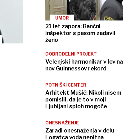
UMOR
21 let zapora: Bančni
inšpektor s pasom zadavil
ženo
DOBRODELNI PROJEKT
Velenjski harmonikar v lov na
nov Guinnessov rekord
POTNIŠKI CENTER
Arhitekt Mušič: Nikoli nisem
pomislil, da je to v moji
Ljubljani sploh mogoče
ONESNAŽENJE
Zaradi onesnaženja v delu
Logatca voda nepitna