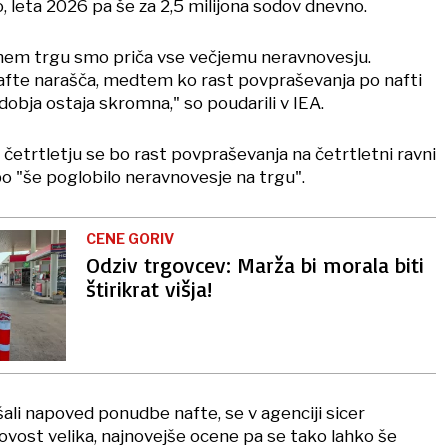
 leta 2026 pa še za 2,5 milijona sodov dnevno.
em trgu smo priča vse večjemu neravnovesju.
fte narašča, medtem ko rast povpraševanja po nafti
obja ostaja skromna," so poudarili v IEA.
četrtletju se bo rast povpraševanja na četrtletni ravni
bo "še poglobilo neravnovesje na trgu".
CENE GORIV
Odziv trgovcev: Marža bi morala biti
štirikrat višja!
šali napoved ponudbe nafte, se v agenciji sicer
ovost velika, najnovejše ocene pa se tako lahko še