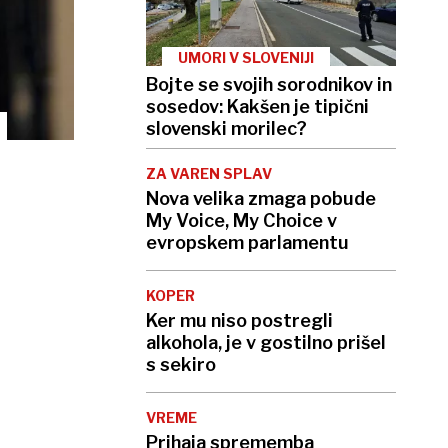
UMORI V SLOVENIJI
Bojte se svojih sorodnikov in
sosedov: Kakšen je tipični
slovenski morilec?
ZA VAREN SPLAV
Nova velika zmaga pobude
My Voice, My Choice v
evropskem parlamentu
KOPER
Ker mu niso postregli
alkohola, je v gostilno prišel
s sekiro
VREME
Prihaja sprememba