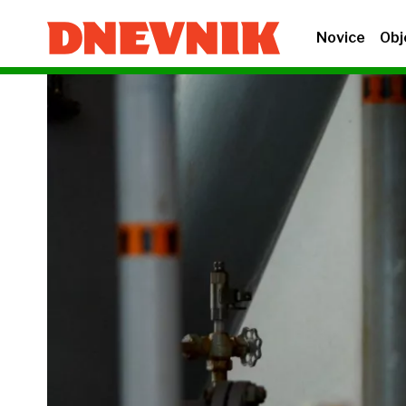
Novice
Obj