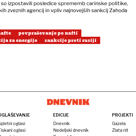
i so izpostavili posledice sprememb carinske politike,
ih zveznih agencij in vpliv najnovejših sankcij Zahoda
afte
povpraševanje po nafti
ja za energijo
sankcije proti rusiji
OGLAŠEVANJE
EDICIJE
PROJEKTI
pletni oglasi
Dnevnik
Gazela
iskani oglasi
Nedeljski dnevnik
Zlata nit