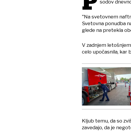
P
sodov dnevno,
"Na svetovnem naftn
Svetovna ponudba na
glede na pretekla obd
V zadnjem letošnjem 
celo upočasnila, kar 
Kljub temu, da so zvi
zavedajo, da je negot