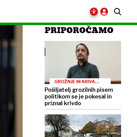
PRIPOROČAMO
GROŽNJE IN KRIVA
OVADBA
Pošiljatelj grozilnih pisem
politikom se je pokesal in
priznal krivdo