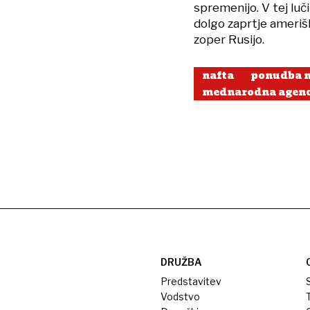
spremenijo. V tej luč
dolgo zaprtje amerišk
zoper Rusijo.
nafta
ponudba n
mednarodna agenci
DRUŽBA
Predstavitev
S
Vodstvo
T