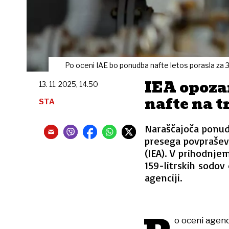
Po oceni IAE bo ponudba nafte letos porasla za 3
IEA opoza
13. 11. 2025, 14.50
nafte na t
STA
Naraščajoča ponud
presega povprašev
(IEA). V prihodnjem
159-litrskih sodov
agenciji.
o oceni agenc