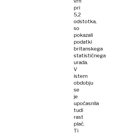
vrh
pri
5,2
odstotka,
so
pokazali
podatki
britanskega
statističnega
urada.
V
istem
obdobju
se
je
upočasnila
tudi
rast
plač.
Ti