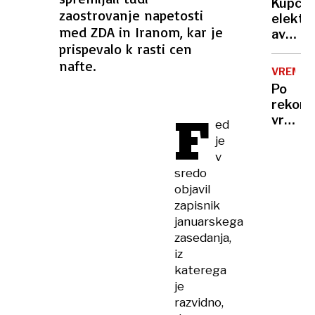
treba
Kupci
več
zaostrovanje napetosti
elektri
mrtvih
med ZDA in Iranom, kar je
avtov
in
prispevalo k rasti cen
v
ranjeni
nafte.
Sloveni
VREME
na
Po
trnih,
rekor
F
denarj
vročin
ed
za
valu
je
subven
bomo
v
zmanjk
končno
sredo
dočaka
objavil
ohladi
zapisnik
januarskega
zasedanja,
iz
katerega
je
razvidno,