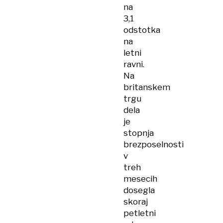
na
3,1
odstotka
na
letni
ravni.
Na
britanskem
trgu
dela
je
stopnja
brezposelnosti
v
treh
mesecih
dosegla
skoraj
petletni