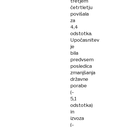
tretjem
četrtletju
povišala
za
4,4
odstotka.
Upočasnitev
je
bila
predvsem
posledica
zmanjšanja
državne
porabe
(–
5,1
odstotka)
in
izvoza
(–