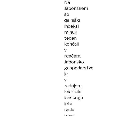
Na
Japonskem
so
delniški
indeksi
minuli
teden
končali
v
rdečem.
Japonsko
gospodarstvo
je
v
zadnjem
kvartalu
lanskega
leta
raslo
manj