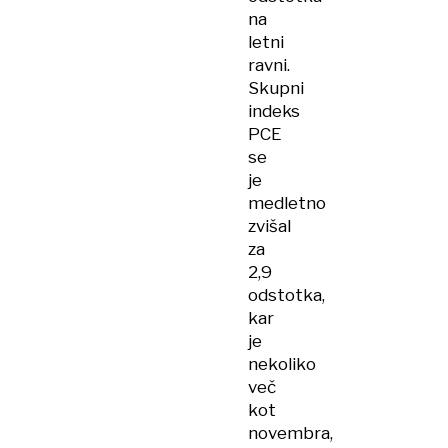
na
letni
ravni.
Skupni
indeks
PCE
se
je
medletno
zvišal
za
2,9
odstotka,
kar
je
nekoliko
več
kot
novembra,