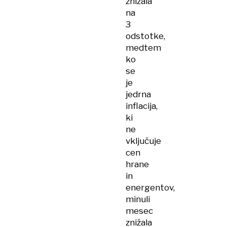
znižala
na
3
odstotke,
medtem
ko
se
je
jedrna
inflacija,
ki
ne
vključuje
cen
hrane
in
energentov,
minuli
mesec
znižala