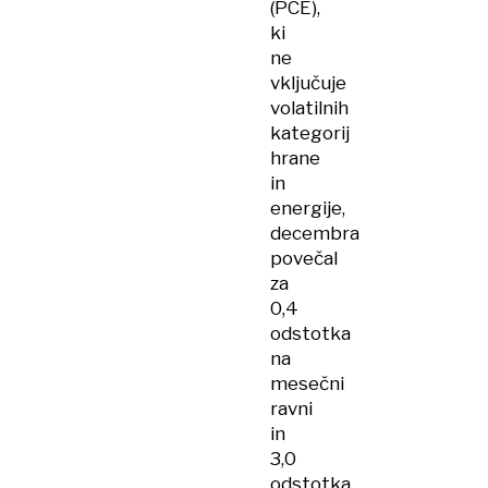
(PCE),
ki
ne
vključuje
volatilnih
kategorij
hrane
in
energije,
decembra
povečal
za
0,4
odstotka
na
mesečni
ravni
in
3,0
odstotka