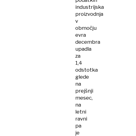
podatkih
industrijska
proizvodnja
v
območju
evra
decembra
upadla
za
1,4
odstotka
glede
na
prejšnji
mesec,
na
letni
ravni
pa
je