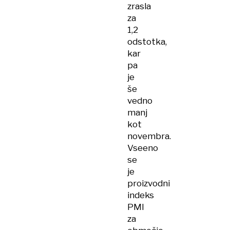
zrasla
za
1,2
odstotka,
kar
pa
je
še
vedno
manj
kot
novembra.
Vseeno
se
je
proizvodni
indeks
PMI
za