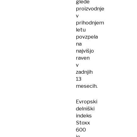
glede
proizvodnje
v
prihodnjem
letu
povzpela
na
najvišjo
raven
v
zadnjih
13
mesecih.
Evropski
delniški
indeks
Stoxx
600
je