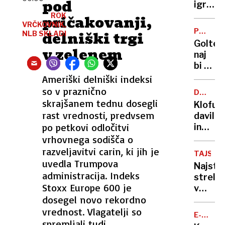
pod
do
igralka
službe
in
ROK
pričakovanji,
avtov
VRČKOVNIK,
novina
PO
delniški trgi
NLB SKLADI
za
mamo
RAZHO
Goltes
zaseb
pretep
v zelenem
naj
rabo
in ji
bi od
grozila
Dončić
Ameriški delniški indeksi
da ji
zahtev
so v praznično
bo
DRUŽIN
slabih
NASILJE
skrajšanem tednu dosegli
»utrga
Klofuta
44
rast vrednosti, predvsem
glavo«
davil
milijon
po petkovi odločitvi
in
evrov
grozil
vrhovnega sodišča o
in
z
razveljavitvi carin, ki jih je
manj
TAJSKA
nožem,
uvedla Trumpova
stikov
Najstn
a v
administracija. Indeks
z
strelja
zapor
Stoxx Europe 600 je
otrok
v
mu
dosegel novo rekordno
šoli
ne
v
vrednost. Vlagatelji so
bo
E-
Bangko
spremljali tudi
MOBILN