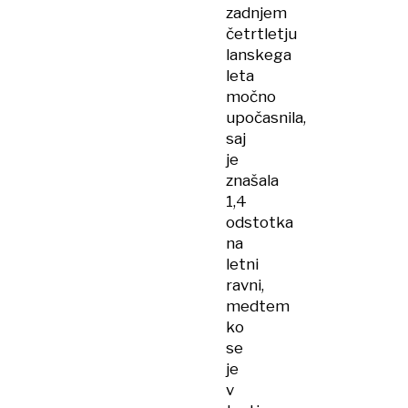
zadnjem
četrtletju
lanskega
leta
močno
upočasnila,
saj
je
znašala
1,4
odstotka
na
letni
ravni,
medtem
ko
se
je
v