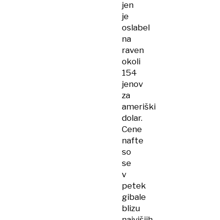
jen
je
oslabel
na
raven
okoli
154
jenov
za
ameriški
dolar.
Cene
nafte
so
se
v
petek
gibale
blizu
najvišjih