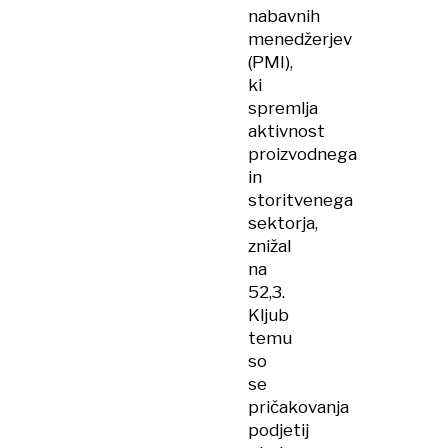
nabavnih
menedžerjev
(PMI),
ki
spremlja
aktivnost
proizvodnega
in
storitvenega
sektorja,
znižal
na
52,3.
Kljub
temu
so
se
pričakovanja
podjetij