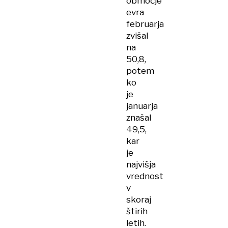
območje
evra
februarja
zvišal
na
50,8,
potem
ko
je
januarja
znašal
49,5,
kar
je
najvišja
vrednost
v
skoraj
štirih
letih.