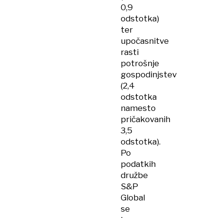
0,9
odstotka)
ter
upočasnitve
rasti
potrošnje
gospodinjstev
(2,4
odstotka
namesto
pričakovanih
3,5
odstotka).
Po
podatkih
družbe
S&P
Global
se