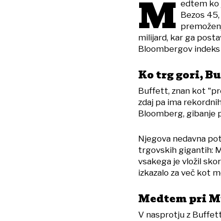
M
edtem ko j
Bezos 45, 
premoženje
milijard, kar ga post
Bloombergov indeks m
Ko trg gori, B
Buffett, znan kot "pre
zdaj pa ima rekordnih
Bloomberg, gibanje po
Njegova nedavna pote
trgovskih gigantih: M
vsakega je vložil sko
izkazalo za več kot m
Medtem pri M
V nasprotju z Buffet