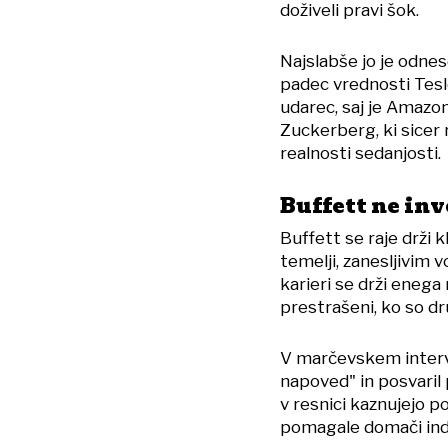
doživeli pravi šok.
Najslabše jo je odnes
padec vrednosti Tesle
udarec, saj je Amazon
Zuckerberg, ki sicer 
realnosti sedanjosti.
Buffett ne inv
Buffett se raje drži 
temelji, zanesljivim 
karieri se drži enega 
prestrašeni, ko so dr
V marčevskem intervj
napoved" in posvaril p
v resnici kaznujejo po
pomagale domači indu