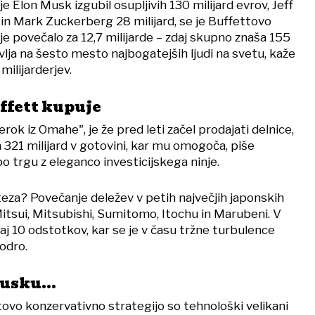
e Elon Musk izgubil osupljivih 130 milijard evrov, Jeff
in Mark Zuckerberg 28 milijard, se je Buffettovo
 povečalo za 12,7 milijarde – zdaj skupno znaša 155
avlja na šesto mesto najbogatejših ljudi na svetu, kaže
ilijarderjev.
uffett kupuje
rok iz Omahe", je že pred leti začel prodajati delnice,
 321 milijard v gotovini, kar mu omogoča, piše
 trgu z eleganco investicijskega ninje.
za? Povečanje deležev v petih največjih japonskih
itsui, Mitsubishi, Sumitomo, Itochu in Marubeni. V
raj 10 odstotkov, kar se je v času tržne turbulence
odro.
usku...
tovo konzervativno strategijo so tehnološki velikani