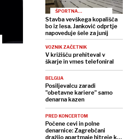
ŠPORTNA
INFRASTRUKTURA
Stavba vevškega kopališča
bo iz lesa. Janković odprtje
napoveduje šele za junij
VOZNIK ZAČETNIK
V križišču prehiteval v
škarje in vmes telefoniral
BELGIJA
Posiljevalcu zaradi
"obetavne kariere" samo
denarna kazen
PRED KONCERTOM
Počene cevi in polne
denarnice: Zagrebčani
dražijo apartmaje hitreje kot