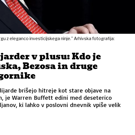
gu z eleganco investicijskega ninje.'' Arhivska fotografija:
jarder v plusu: Kdo je
ska, Bezosa in druge
gornike
lijarde brišejo hitreje kot stare objave na
h, je Warren Buffett edini med deseterico
janov, ki lahko v poslovni dnevnik vpiše velik