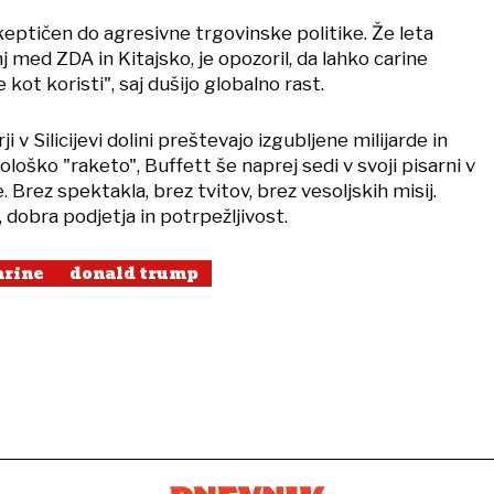
 skeptičen do agresivne trgovinske politike. Že leta
j med ZDA in Kitajsko, je opozoril, da lahko carine
kot koristi", saj dušijo globalno rast.
 v Silicijevi dolini preštevajo izgubljene milijarde in
ološko "raketo", Buffett še naprej sedi v svoji pisarni v
 Brez spektakla, brez tvitov, brez vesoljskih misij.
 dobra podjetja in potrpežljivost.
arine
donald trump