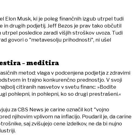
el Elon Musk, ki je poleg finančnih izgub utrpel tudi
 in drugih podjetij. Jeff Bezos je prav tako občutil
 utrpel posledice zaradi višjih stroškov uvoza. Tudi
rad govori o "metavesolju prihodnosti", ni ušel
estira – meditira
klasičnih metod: vlaga v podcenjena podjetja z zdravimi
vodstvom in trajno konkurenčno prednostjo. V svoji
najbolj citiranih nasvetov v svetu financ: »Bodite
ugi pohlepni, in pohlepni, ko so drugi prestrašeni.«
uju za CBS News je carine označil kot "vojno
red njihovim vplivom na inflacijo. Poudaril je, da carine
trošnike, saj zvišujejo cene izdelkov, ne da bi nujno
striji.