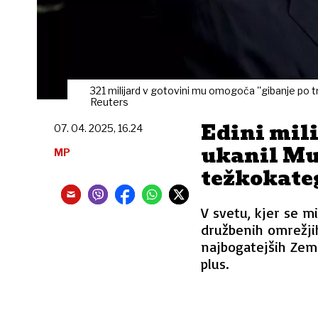
321 milijard v gotovini mu omogoča ''gibanje po tr
Reuters
Edini mili
07. 04. 2025, 16.24
ukanil Mu
MP
težkokate
V svetu, kjer se mi
družbenih omrežji
najbogatejših Zeml
plus.