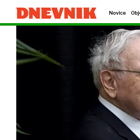
Novice
Obj