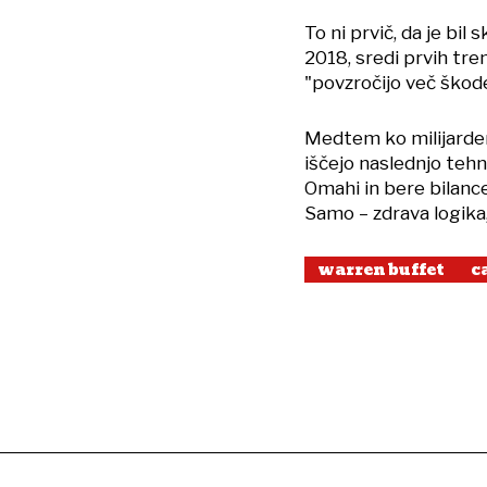
To ni prvič, da je bil
2018, sredi prvih tren
"povzročijo več škode 
Medtem ko milijarderji
iščejo naslednjo tehn
Omahi in bere bilance.
Samo – zdrava logika,
warren buffet
c