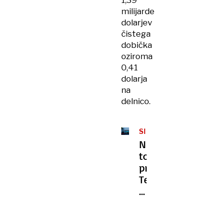
1,39
milijarde
dolarjev
čistega
dobička
oziroma
0,41
dolarja
na
delnico.
SKUPINSKA
TOŽBA
Nova
tožba
proti
Tesli,
kupci
odkrili
goljufijo?