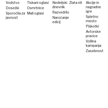
Vodstvo
Tiskani oglasi
Nedeljski
Zlata nit
Akcije in
dnevnik
nagradne
Dosežki
Osmrtnice
igre
Razvedrilo
Sporočila za
Mali oglasi
Spletno
javnost
Naročanje
mesto
edicij
Piškotki
Avtorske
pravice
Volilna
kampanja
Zasebnost