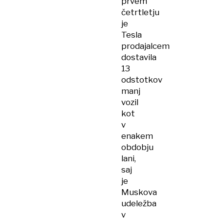
prvem
četrtletju
je
Tesla
prodajalcem
dostavila
13
odstotkov
manj
vozil
kot
v
enakem
obdobju
lani,
saj
je
Muskova
udeležba
v