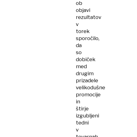
ob
objavi
rezultatov
v
torek
sporočilo,
da
so
dobiček
med
drugim
prizadele
velikodušne
promocije
in
štirje
izgubljeni
tedni
v
tovarnah,