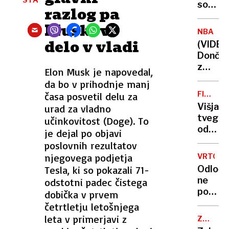
so
sluha
razlog pa
bile
Muskovo
volitve
NBA
novega
delo v vladi
(VIDEO
papeža
Dončić
pogos
z
Elon Musk je napovedal,
nasilne
odličn
da bo v prihodnje manj
in
predst
zaplet
FINANČ
časa posvetil delu za
izenači
STABIL
Višja
urad za vladno
serijo
tvegan
učinkovitost (Doge). To
proti
odporn
je dejal po objavi
Minnes
bank
poslovnih rezultatov
ostaja
njegovega podjetja
VRTCI
visoka
Tesla, ki so pokazali 71-
Odločn
ne
odstotni padec čistega
poveča
dobička v prvem
števila
četrtletju letošnjega
otrok
leta v primerjavi z
ZVESTO
v
ZNAMKI