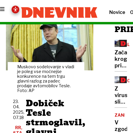
Novice
O
PRI
GLE
Začara
krog
pritož
Muskovo sodelovanje v vladi
in
je poleg vse močnejše
konkurence na tem trgu
sporov
BOL
glavni razlog za padec
O
prodaje avtomobilov Tesle.
ŽIV
Z
Foto: AP
prenov
viruso
in
Dobiček
slinav
23.
gradnji
04.
in
Tesle
Drame
2025,
parklj
ZANIMI
ne
07.18
strmoglavil,
ni
V
duha
šale
RR,
glavni
zgodov
ne
STA