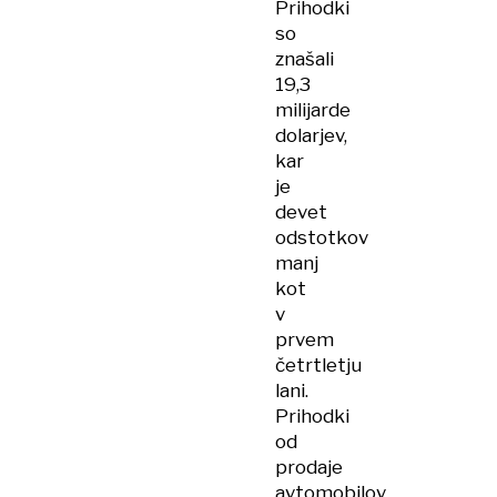
Prihodki
so
znašali
19,3
milijarde
dolarjev,
kar
je
devet
odstotkov
manj
kot
v
prvem
četrtletju
lani.
Prihodki
od
prodaje
avtomobilov