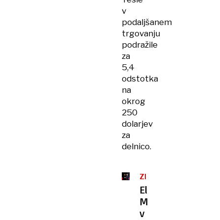
v
podaljšanem
trgovanju
podražile
za
5,4
odstotka
na
okrog
250
dolarjev
za
delnico.
ZDA
Elon
Musk
v