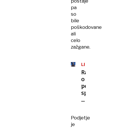
postaje
pa
so
bile
poškodovane
ali
celo
zažgane.
LEGIJA
OTROK
Razkritja
o
perverznem
spolnem
življenju
Elona
Muska
Podjetje
je