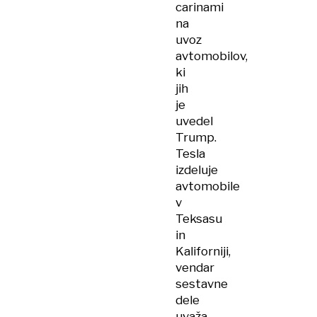
carinami
na
uvoz
avtomobilov,
ki
jih
je
uvedel
Trump.
Tesla
izdeluje
avtomobile
v
Teksasu
in
Kaliforniji,
vendar
sestavne
dele
uvaža.