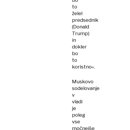
bo
to
želel
predsednik
(Donald
Trump)
in
dokler
bo
to
koristno«.
Muskovo
sodelovanje
v
vladi
je
poleg
vse
močnejše