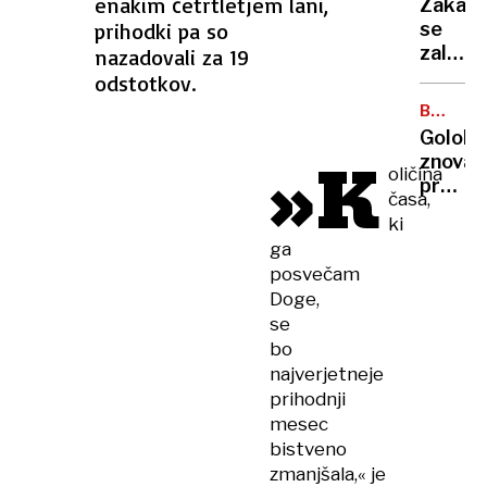
enakim četrtletjem lani,
Zakaj
skupin
prihodki pa so
se
zaljub
nazadovali za 19
v
odstotkov.
svoj
BANKA
avtomo
SLOVENI
Golobo
»K
znova
oličina
proti
časa,
kandi
ki
za
ga
guvern
posvečam
ki ju
Doge,
predla
se
Pirc
bo
Musar
najverjetneje
prihodnji
mesec
bistveno
zmanjšala,« je