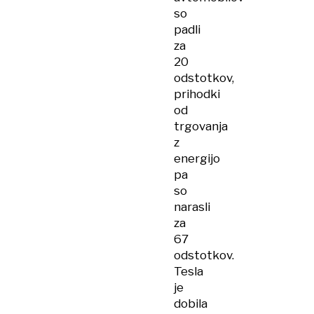
so
padli
za
20
odstotkov,
prihodki
od
trgovanja
z
energijo
pa
so
narasli
za
67
odstotkov.
Tesla
je
dobila