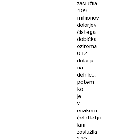
zaslužila
409
milijonov
dolarjev
čistega
dobička
oziroma
0,12
dolarja
na
delnico,
potem
ko
je
v
enakem
četrtletju
lani
zaslužila