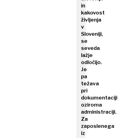
in
kakovost
življenja
v
Sloveniji,
se
seveda
lažje
odločijo.
Je
pa
težava
pri
dokumentaciji
oziroma
administraciji.
Za
zaposlenega
iz