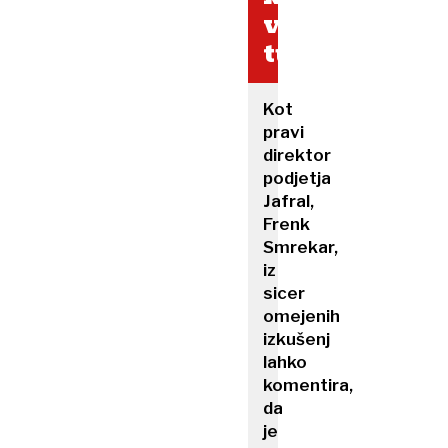
v
tujini?
Kot
pravi
direktor
podjetja
Jafral,
Frenk
Smrekar,
iz
sicer
omejenih
izkušenj
lahko
komentira,
da
je