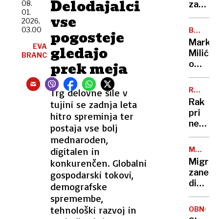
Delodajalci
rekord
08.
zatakni
01.
nizke
na
vse
2026,
vstopn
03.00
BREZ
pogosteje
rampi
DLAKE
Marko
EVA
trajekt
gledajo
NA
Milić
BRANC
JEZIKU
potniki
prek meja
o
so
odločit
ga
ki ga
tresli
RAZKRI
Trg delovne sile v
je
SIN
in
Rak
tujini se zadnja leta
stala
potiska
pri
hitro spreminja ter
NBA-
nekda
postaja vse bolj
pokojni
predse
mednaroden,
»Norma
Bidnu
da
digitalen in
MEJNI
se je
NADZOR
sem
Migran
konkurenčen. Globalni
razširil
to
zanetil
gospodarski tokovi,
zelo
storil«
diplom
demografske
ga
spor:
spremembe,
boli
Španij
tehnološki razvoj in
in
OBNOVA
in