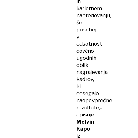
in
kariernem
napredovanju,
še
posebej
v
odsotnosti
davčno
ugodnih
oblik
nagrajevanja
kadrov,
ki
dosegajo
nadpovprečne
rezultate,«
opisuje
Melvin
Kapo
iz