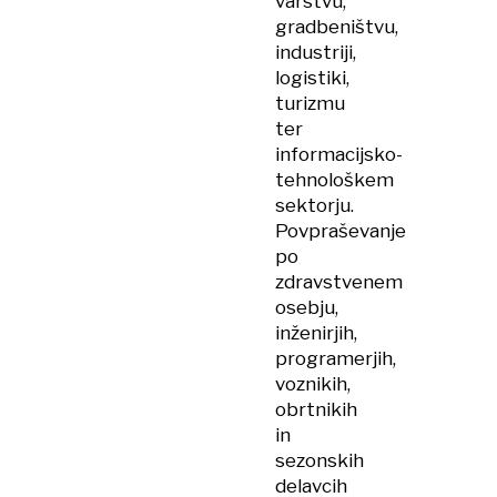
varstvu,
gradbeništvu,
industriji,
logistiki,
turizmu
ter
informacijsko-
tehnološkem
sektorju.
Povpraševanje
po
zdravstvenem
osebju,
inženirjih,
programerjih,
voznikih,
obrtnikih
in
sezonskih
delavcih