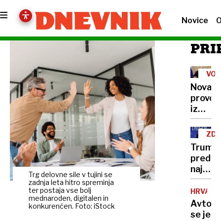
Novice
O
PRI
VOJ
V
Nova
UKR
provok
iz
Kremlj
Putin
ZD
razburi
Trump
Evropo
pred
z
najtež
napove
Trg delovne sile v tujini se
politič
zadnja leta hitro spreminja
o
preizk
ter postaja vse bolj
HRVAŠK
usodi
mednaroden, digitalen in
številk
Avtob
Ukraji
konkurenčen. Foto: iStock
so
se je