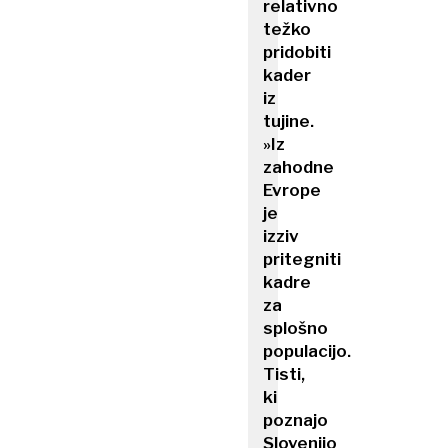
relativno
težko
pridobiti
kader
iz
tujine.
»Iz
zahodne
Evrope
je
izziv
pritegniti
kadre
za
splošno
populacijo.
Tisti,
ki
poznajo
Slovenijo