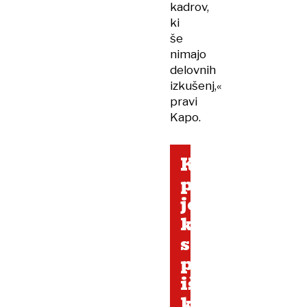
kadrov,
ki
še
nimajo
delovnih
izkušenj,«
pravi
Kapo.
Kako
pa
je,
ko
slovenska
podjetja
iščejo
kader