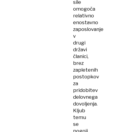
sile
omogoča
relativno
enostavno
zaposlovanje
v
drugi
državi
članici,
brez
zapletenih
postopkov
za
pridobitev
delovnega
dovoljenja.
Kljub
temu
se
pogoji