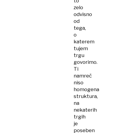
to
zelo
odvisno
od
tega,
o
katerem
tujem
trgu
govorimo.
Ti
namreč
niso
homogena
struktura,
na
nekaterih
trgih
je
poseben