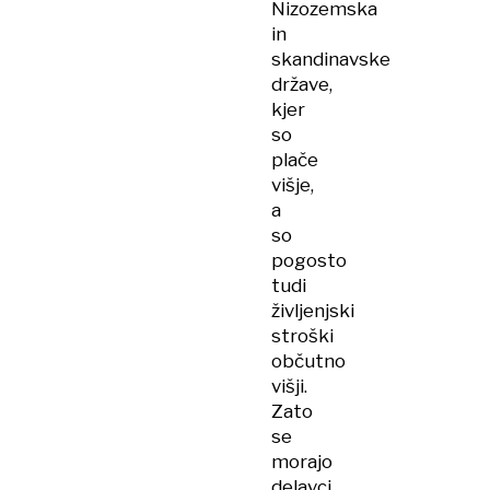
Nizozemska
in
skandinavske
države,
kjer
so
plače
višje,
a
so
pogosto
tudi
življenjski
stroški
občutno
višji.
Zato
se
morajo
delavci