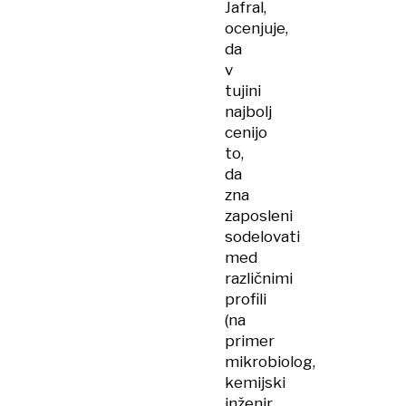
Jafral,
ocenjuje,
da
v
tujini
najbolj
cenijo
to,
da
zna
zaposleni
sodelovati
med
različnimi
profili
(na
primer
mikrobiolog,
kemijski
inženir,