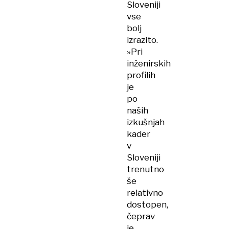
Sloveniji
vse
bolj
izrazito.
»Pri
inženirskih
profilih
je
po
naših
izkušnjah
kader
v
Sloveniji
trenutno
še
relativno
dostopen,
čeprav
je