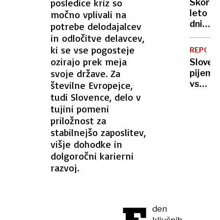
hromi
posledice kriz so
Skoraj
Italija
leto
močno vplivali na
druga
dni
potrebe delodajalcev
drugi
po
in odločitve delavcev,
zapira
poškod
ki se vse pogosteje
meje
REPORT
se je
ozirajo prek meja
Sloven
vrnil
svoje države. Za
pijemo
simbol
vse
številne Evropejce,
Polhov
manj
tudi Slovence, delo v
Gradca
mleka,
tujini pomeni
ki je
vračaj
priložnost za
zdaj
pa
stabilnejšo zaposlitev,
višji
se
višje dohodke in
nekoč
dolgoročni karierni
pozabl
razvoj.
izdelki
den