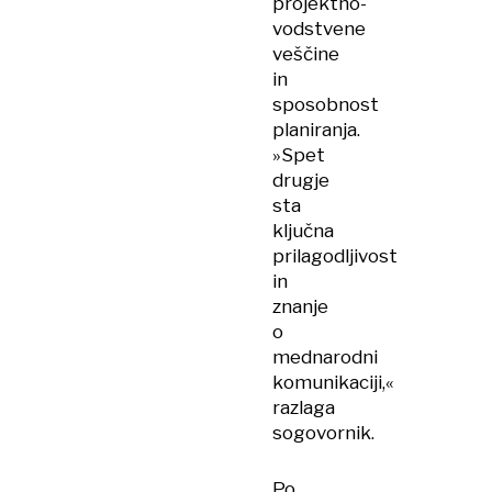
projektno-
vodstvene
veščine
in
sposobnost
planiranja.
»Spet
drugje
sta
ključna
prilagodljivost
in
znanje
o
mednarodni
komunikaciji,«
razlaga
sogovornik.
Po