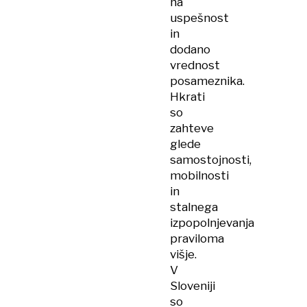
na
uspešnost
in
dodano
vrednost
posameznika.
Hkrati
so
zahteve
glede
samostojnosti,
mobilnosti
in
stalnega
izpopolnjevanja
praviloma
višje.
V
Sloveniji
so