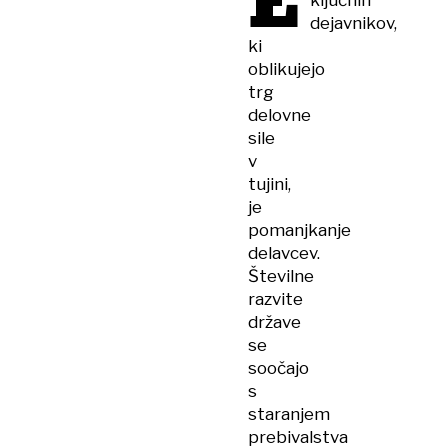
E
ključnih
dejavnikov,
ki
oblikujejo
trg
delovne
sile
v
tujini,
je
pomanjkanje
delavcev.
Številne
razvite
države
se
soočajo
s
staranjem
prebivalstva