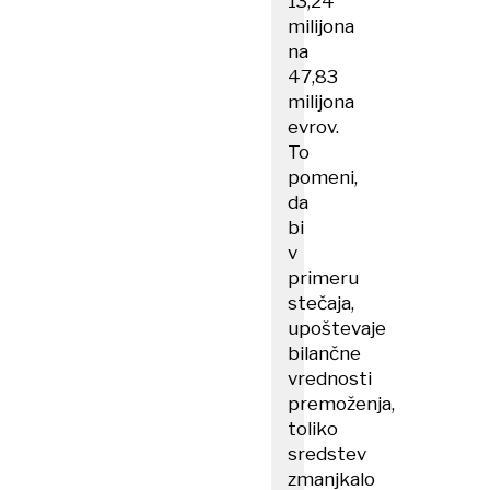
13,24
milijona
na
47,83
milijona
evrov.
To
pomeni,
da
bi
v
primeru
stečaja,
upoštevaje
bilančne
vrednosti
premoženja,
toliko
sredstev
zmanjkalo