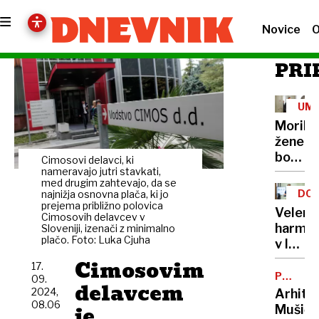
Novice
O
PRI
UM
Morile
žene
bo
Cimosovi delavci, ki
sedel
nameravajo jutri stavkati,
med drugim zahtevajo, da se
21
DOB
najnižja osnovna plača, ki jo
let
prejema približno polovica
PRO
Velenj
Cimosovih delavcev v
harmon
Sloveniji, izenači z minimalno
plačo. Foto: Luka Cjuha
v lov
na
Cimosovim
17.
nov
POTNIŠK
09.
delavcem
CENTER
Guinne
2024,
Arhite
08.06
rekord
je
Mušič: