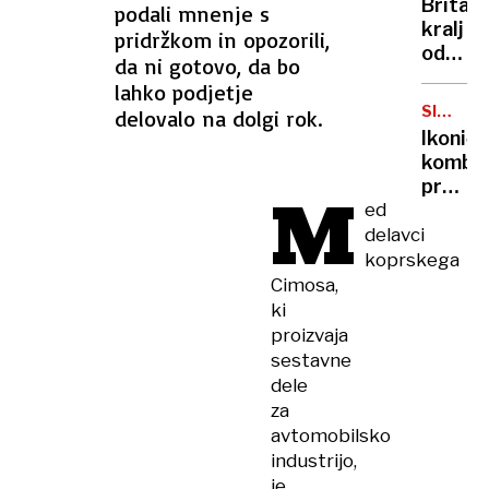
Britan
podali mnenje s
Nico
kralj
pridržkom in opozorili,
pa
odpove
da ni gotovo, da bo
njen
obvezn
sin
lahko podjetje
zaradi
SIMBOL
delovalo na dolgi rok.
strans
HIPIJEV
Ikoničn
učinko
kombi
zdravlj
praznu
M
raka
ed
75.
rojstni
delavci
dan
koprskega
Cimosa,
ki
proizvaja
sestavne
dele
za
avtomobilsko
industrijo,
je