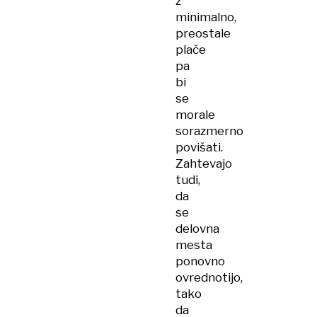
z
minimalno,
preostale
plače
pa
bi
se
morale
sorazmerno
povišati.
Zahtevajo
tudi,
da
se
delovna
mesta
ponovno
ovrednotijo,
tako
da