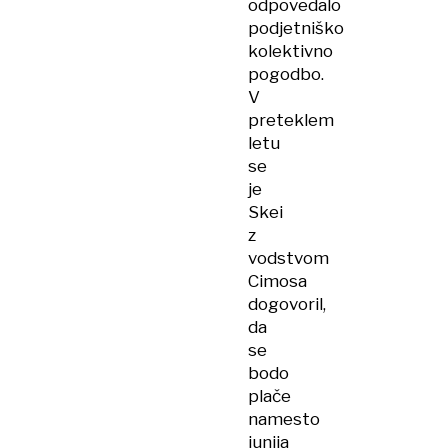
odpovedalo
podjetniško
kolektivno
pogodbo.
V
preteklem
letu
se
je
Skei
z
vodstvom
Cimosa
dogovoril,
da
se
bodo
plače
namesto
junija