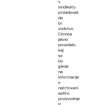
v
sindikatu
prizadevali,
da
bi
vodstvo
Cimosa
jasno
povedalo,
kaj
se
bo
glede
na
informacije
o
načrtovani
selitvi
proizvodnje
iz