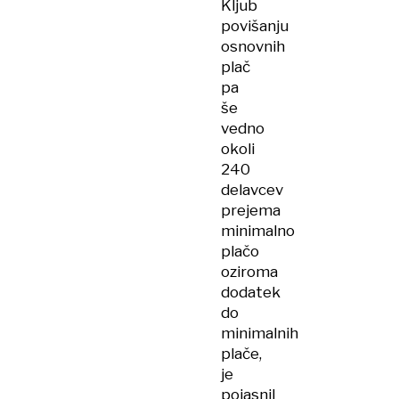
Kljub
povišanju
osnovnih
plač
pa
še
vedno
okoli
240
delavcev
prejema
minimalno
plačo
oziroma
dodatek
do
minimalnih
plače,
je
pojasnil