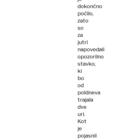
dokončno
počilo,
zato
so
za
jutri
napovedali
opozorilno
stavko,
ki
bo
od
poldneva
trajala
dve
uri.
Kot
je
pojasnil