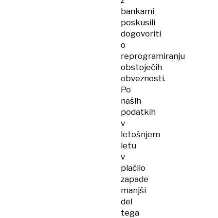
z
bankami
poskusili
dogovoriti
o
reprogramiranju
obstoječih
obveznosti.
Po
naših
podatkih
v
letošnjem
letu
v
plačilo
zapade
manjši
del
tega