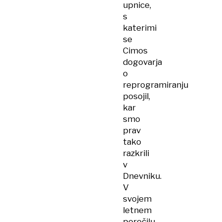
upnice,
s
katerimi
se
Cimos
dogovarja
o
reprogramiranju
posojil,
kar
smo
prav
tako
razkrili
v
Dnevniku.
V
svojem
letnem
poročilu