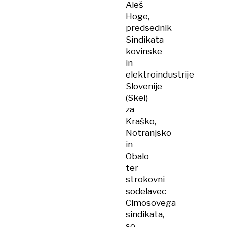
Aleš
Hoge,
predsednik
Sindikata
kovinske
in
elektroindustrije
Slovenije
(Skei)
za
Kraško,
Notranjsko
in
Obalo
ter
strokovni
sodelavec
Cimosovega
sindikata,
so