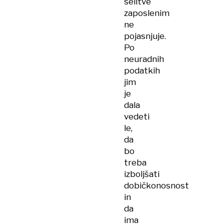
selitve
zaposlenim
ne
pojasnjuje.
Po
neuradnih
podatkih
jim
je
dala
vedeti
le,
da
bo
treba
izboljšati
dobičkonosnost
in
da
ima