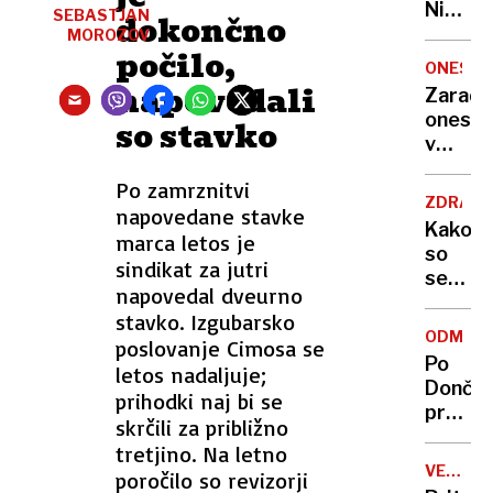
Nikoli
SEBASTJAN
dokončno
nisem
MOROZOV
počilo,
pomisli
ONESNA
da je
napovedali
Zaradi
to v
onesna
so stavko
moji
v
Ljublja
delu
sploh
Po zamrznitvi
Logat
mogoč
ZDRAVS
napovedane stavke
voda
Kako
marca letos je
nepitn
so
sindikat za jutri
se
napovedal dveurno
zasuka
stavko. Izgubarsko
cilji
ODMEV
poslovanje Cimosa se
Golobo
Po
letos nadaljuje;
vlade
Dončić
prihodki naj bi se
prodaji
skrčili za približno
Karma
tretjino. Na letno
je
VELIKA
poročilo so revizorji
psica,
BRITANI