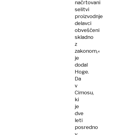
načrtovani
selitvi
proizvodnje
delavci
obveščeni
skladno
z
zakonom,«
je
dodal
Hoge.
Da
v
Cimosu,
ki
je
dve
leti
posredno
v