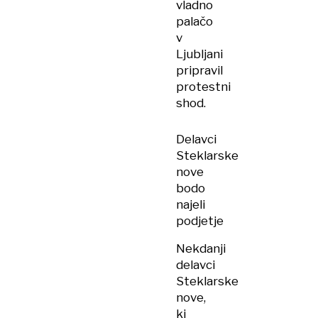
vladno
palačo
v
Ljubljani
pripravil
protestni
shod.
Delavci
Steklarske
nove
bodo
najeli
podjetje
Nekdanji
delavci
Steklarske
nove,
ki