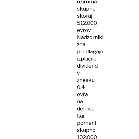
oziroma
skupno
skoraj
512.000
evrov.
Nadzorniki
zdaj
predlagajo
izplačilo
dividend
v
znesku
0,4
evra
na
delnico,
kar
pomeni
skupno
102.000