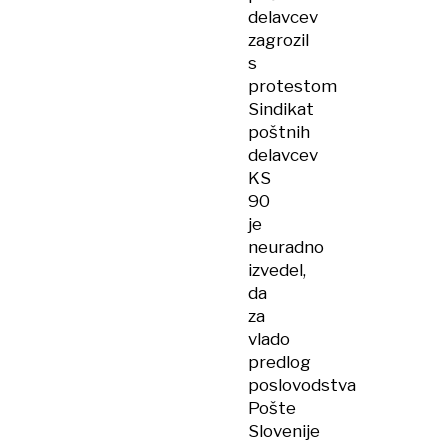
delavcev
zagrozil
s
protestom
Sindikat
poštnih
delavcev
KS
90
je
neuradno
izvedel,
da
za
vlado
predlog
poslovodstva
Pošte
Slovenije