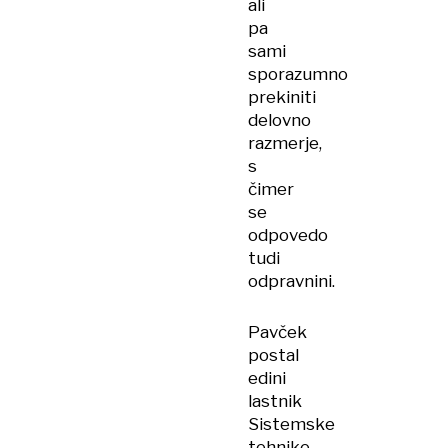
ali
pa
sami
sporazumno
prekiniti
delovno
razmerje,
s
čimer
se
odpovedo
tudi
odpravnini.
Pavček
postal
edini
lastnik
Sistemske
tehnike