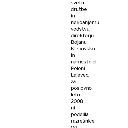
svetu
družbe
in
nekdanjemu
vodstvu,
direktorju
Bojanu
Klenovšku
in
namestnici
Poloni
Lajevec,
za
poslovno
leto
2008
ni
podelila
razrešnice.
Od