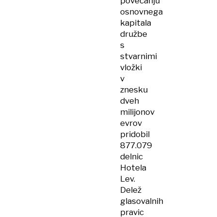
povečanju
osnovnega
kapitala
družbe
s
stvarnimi
vložki
v
znesku
dveh
milijonov
evrov
pridobil
877.079
delnic
Hotela
Lev.
Delež
glasovalnih
pravic