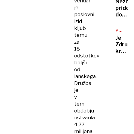
vendar
Nezna
je
pridobi
poslovni
dosto
do
izid
spletn
kljub
PREPRO
banke,
temu
KONOPL
Je
oškodo
za
Združe
ob
18
kralje
več
odstotkov
res
deset
boljši
prizane
tisoč
od
do
evrov
lanskega.
prepro
Družba
drog?
je
v
tem
obdobju
ustvarila
4,77
milijona