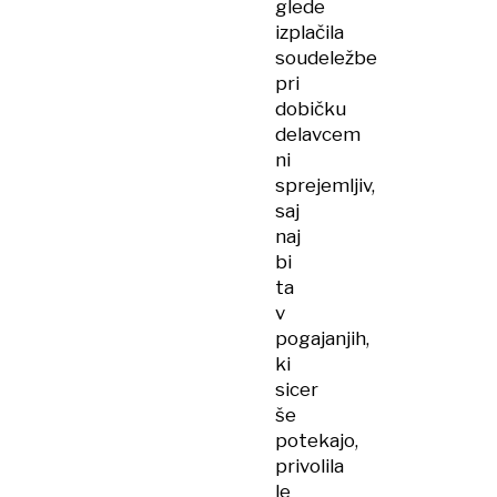
glede
izplačila
soudeležbe
pri
dobičku
delavcem
ni
sprejemljiv,
saj
naj
bi
ta
v
pogajanjih,
ki
sicer
še
potekajo,
privolila
le