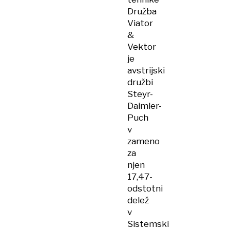
Družba
Viator
&
Vektor
je
avstrijski
družbi
Steyr-
Daimler-
Puch
v
zameno
za
njen
17,47-
odstotni
delež
v
Sistemski