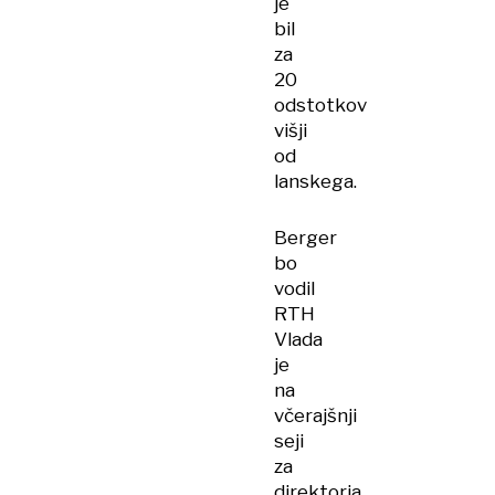
je
bil
za
20
odstotkov
višji
od
lanskega.
Berger
bo
vodil
RTH
Vlada
je
na
včerajšnji
seji
za
direktorja