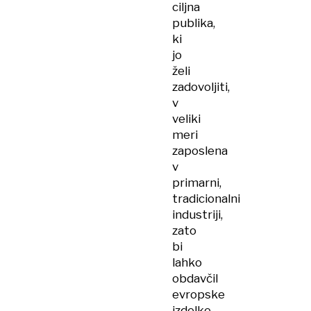
ciljna
publika,
ki
jo
želi
zadovoljiti,
v
veliki
meri
zaposlena
v
primarni,
tradicionalni
industriji,
zato
bi
lahko
obdavčil
evropske
izdelke