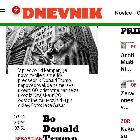
Novice
O
PRI
POT
CEN
Arhite
Mušič:
Nikoli
V predvolilni kampanji je
nisem
novoizvoljeni ameriški
predsednik Donald Trump
pomisli
ONE
napovedoval, da namerava
da je
uvesti 60-odstotne carine za
Zaradi
uvoz iz Kitajske in 20-
to v
onesna
odstotne za uvoz iz drugih
moji
držav. Foto: Jaka Gasar
v
Ljublja
delu
Bo
sploh
03. 12.
Logat
ZDRAVS
2024,
mogoč
Donald
voda
07.51
Kako
nepitn
Trump
so
SEBASTJAN