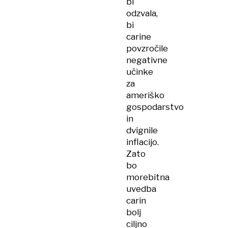
bi
odzvala,
bi
carine
povzročile
negativne
učinke
za
ameriško
gospodarstvo
in
dvignile
inflacijo.
Zato
bo
morebitna
uvedba
carin
bolj
ciljno