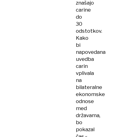
znašajo
carine
do
30
odstotkov.
Kako
bi
napovedana
uvedba
carin
vplivala
na
bilateralne
ekonomske
odnose
med
državama,
bo
pokazal
čas.«