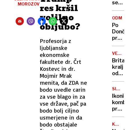
se
MOROZOV
res kršil
zasuka
volilno
cilji
ODMEV
Golobo
obljubo?
Po
vlade
Dončić
prodaji
Profesorja z
Karma
ljubljanske
je
VELIKA
ekonomske
psica,
BRITANI
Britan
fakultete dr. Črt
Nico
kralj
Kostevc in dr.
pa
odpove
Mojmir Mrak
njen
obvezn
menita, da ZDA ne
sin
zaradi
bodo uvedle carin
SIMBOL
strans
HIPIJEV
za vse blago in za
Ikoničn
učinko
kombi
vse države, pač pa
zdravlj
praznu
bodo bolj ciljno
raka
75.
usmerjene in da
rojstni
bodo obstajale
KANADA
dan
GRENLA