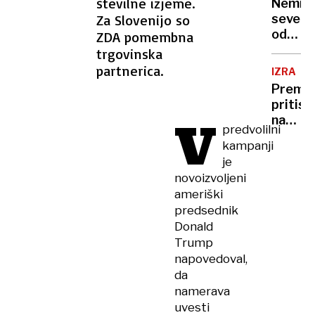
številne izjeme.
Nemir
Za Slovenijo so
severn
od
ZDA pomembna
ZDA
trgovinska
partnerica.
IZRAEL
Premie
pritisk
V
na
predvolilni
Gazo
kampanji
in
je
pravos
novoizvoljeni
ameriški
predsednik
Donald
Trump
napovedoval,
da
namerava
uvesti