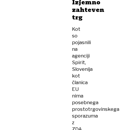
Izjemno
zahteven
trg
Kot
so
pojasnili
na
agenciji
Spirit,
Slovenija
kot
članica
EU
nima
posebnega
prostotrgovinskega
sporazuma
z
ZDA,