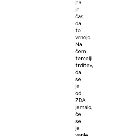
pa
je
čas,
da
to
vrnejo.
Na
čem
temelji
trditev,
da
se
je
od
ZDA
jemalo,
če
se
je
vanje