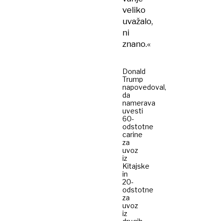
veliko
uvažalo,
ni
znano.«
Donald
Trump
napovedoval,
da
namerava
uvesti
60-
odstotne
carine
za
uvoz
iz
Kitajske
in
20-
odstotne
za
uvoz
iz