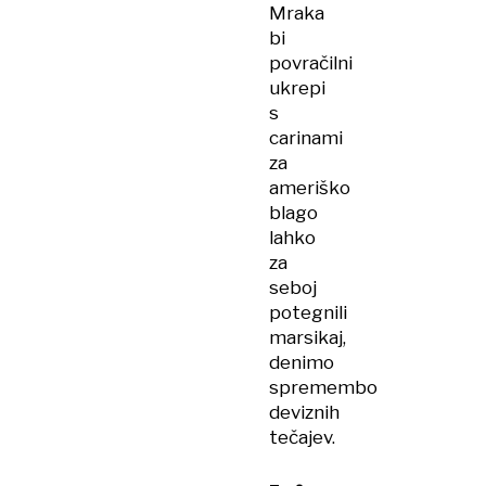
Mraka
bi
povračilni
ukrepi
s
carinami
za
ameriško
blago
lahko
za
seboj
potegnili
marsikaj,
denimo
spremembo
deviznih
tečajev.