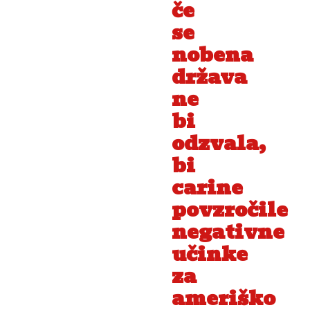
če
se
nobena
država
ne
bi
odzvala,
bi
carine
povzročile
negativne
učinke
za
ameriško