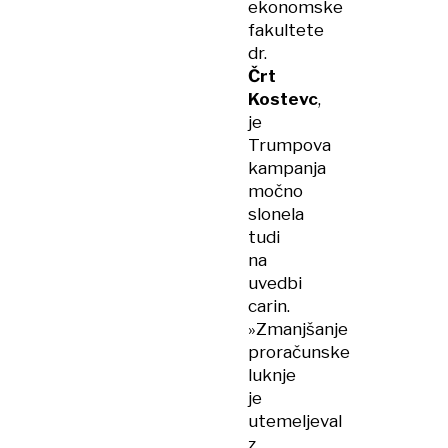
ekonomske
fakultete
dr.
Črt
Kostevc
,
je
Trumpova
kampanja
močno
slonela
tudi
na
uvedbi
carin.
»Zmanjšanje
proračunske
luknje
je
utemeljeval
z