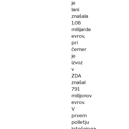
je
lani
znašala
1,08
milijarde
evrov,
pri
čemer
je
izvoz
v
ZDA
znašal
791
milijonov
evrov.
V
prvem
polletju
letošnjega