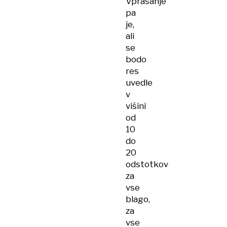
Vprašanje
pa
je,
ali
se
bodo
res
uvedle
v
višini
od
10
do
20
odstotkov
za
vse
blago,
za
vse