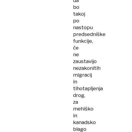
da
bo
takoj
po
nastopu
predsedniške
funkcije,
če
ne
zaustavijo
nezakonitih
migracij
in
tihotapljenja
drog,
za
mehiško
in
kanadsko
blago