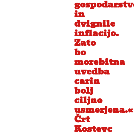
gospodarstv
in
dvignile
inflacijo.
Zato
bo
morebitna
uvedba
carin
bolj
ciljno
usmerjena.«
Črt
Kostevc