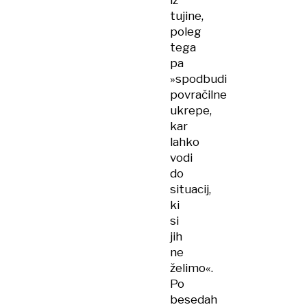
iz
tujine,
poleg
tega
pa
»spodbudi
povračilne
ukrepe,
kar
lahko
vodi
do
situacij,
ki
si
jih
ne
želimo«.
Po
besedah