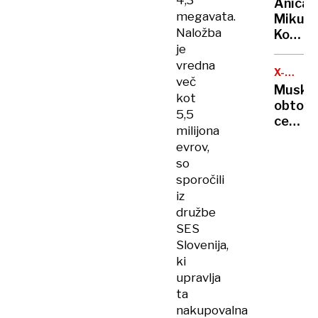
4,3
Anica
megavata.
Mikuš
Naložba
Kos:
je
V
vredna
vsaki
X-
humani
več
TWITTE
Musk
dejavn
kot
obtože
so
5,5
cenzur
prisotn
milijona
desnič
neki
evrov,
računo
egoisti
so
interes
sporočili
iz
družbe
SES
Slovenija,
ki
upravlja
ta
nakupovalna