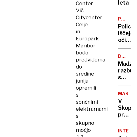
leta
Center
Vič,
Citycenter
PROME
Celje
NESREČ
Policis
in
iščejo
Europark
očivid
Maribor
prome
bodo
nesreč
DRŽAVN
predvidoma
pri
MEJE
Madža
do
nekdan
razburi
cestni
sredine
s
postaji
junija
sporni
Nanos
opremili
zemlje
MAKEDO
s
V
sončnimi
Skopju
elektrarnami
protes
s
zaradi
skupno
onesn
močjo
INTERVJ
zraka