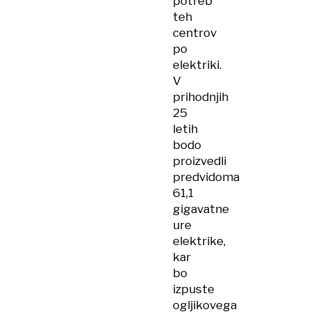
potreb
teh
centrov
po
elektriki.
V
prihodnjih
25
letih
bodo
proizvedli
predvidoma
61,1
gigavatne
ure
elektrike,
kar
bo
izpuste
ogljikovega