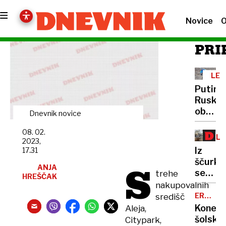
Novice
O
PRI
LET
SES
Putin:
Ruska
obram
Dnevnik novice
aktivn
08. 02.
pri
BLI
2023,
prista
VZ
Iz
17.31
azerba
ščurka
S
letala
ANJA
se
trehe
HREŠČAK
ne
nakupovalnih
more
ERVIN
središč
HLADNI
izleči
Konec
Aleja,
-
metulj
šolske
Citypark,
MILHAR