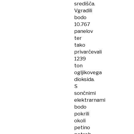
središča.
Vgradili
bodo
10.767
panelov
ter
tako
privarčevali
1239
ton
ogljikovega
dioksida.
S
sončnimi
elektrarnami
bodo
pokrili
okoli
petino