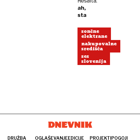
Resalta.
ah,
sta
sončne
elektrane
nakupovalne
središča
ses
slovenija
DRUŽBA
OGLAŠEVANJE
EDICIJE
PROJEKTI
POGOJI