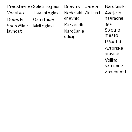
Predstavitev
Spletni oglasi
Dnevnik
Gazela
Naročniški
Vodstvo
Tiskani oglasi
Nedeljski
Zlata nit
Akcije in
dnevnik
nagradne
Dosežki
Osmrtnice
igre
Razvedrilo
Sporočila za
Mali oglasi
Spletno
javnost
Naročanje
mesto
edicij
Piškotki
Avtorske
pravice
Volilna
kampanja
Zasebnost