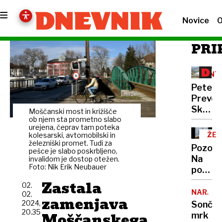
Novice
O
PRI
INT
Peter
Prevc:
Skakal
Moščanski most in križišče
policaji
ob njem sta prometno slabo
urejena, čeprav tam poteka
niso
ŽEL
kolesarski, avtomobilski in
opravlj
železniški promet. Tudi za
OB
Pozor:
pešce je slabo poskrbljeno,
svojeg
Na
invalidom je dostop otežen.
dela
Foto: Nik Erik Neubauer
poti
z
Zastala
02.
morja
NARAVA
02.
zamenjava
nas
2024,
Sonče
20.35
bo
Moščanskega
mrk