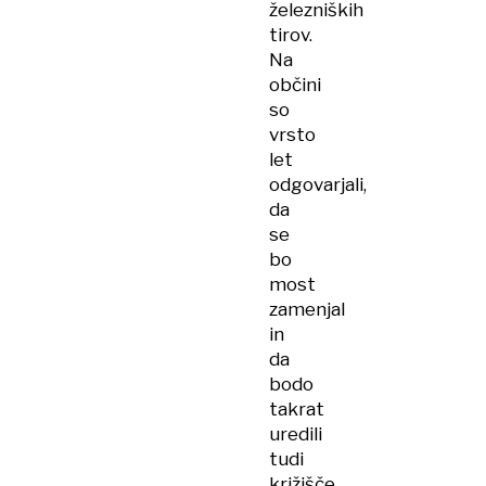
železniških
tirov.
Na
občini
so
vrsto
let
odgovarjali,
da
se
bo
most
zamenjal
in
da
bodo
takrat
uredili
tudi
križišče