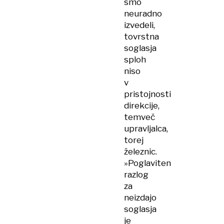
smo
neuradno
izvedeli,
tovrstna
soglasja
sploh
niso
v
pristojnosti
direkcije,
temveč
upravljalca,
torej
železnic.
»Poglaviten
razlog
za
neizdajo
soglasja
je