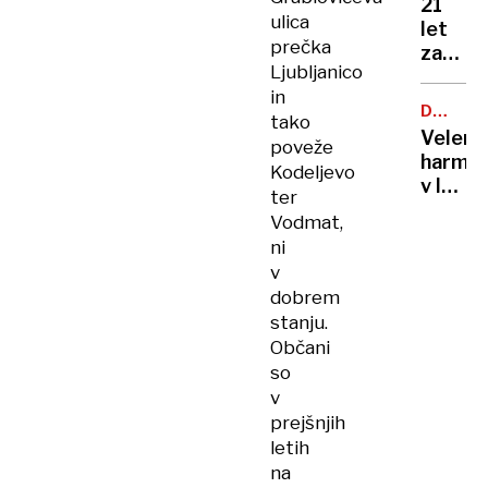
21
ulica
let
prečka
zapora
Ljubljanico
Bančni
in
inšpek
DOBROD
tako
s
PROJEK
Velenj
poveže
pasom
harmon
Kodeljevo
zadavil
v lov
ženo
ter
na
Vodmat,
nov
ni
Guinne
v
rekord
dobrem
stanju.
Občani
so
v
prejšnjih
letih
na