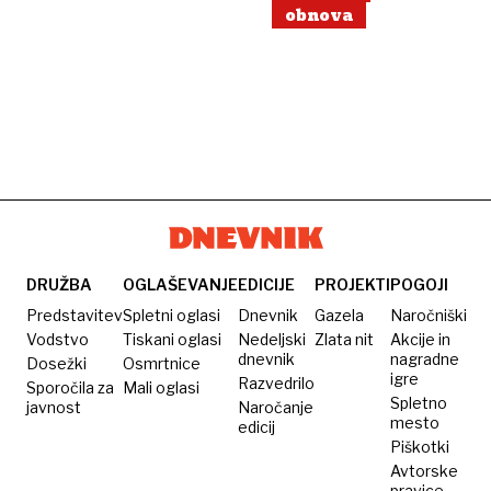
obnova
DRUŽBA
OGLAŠEVANJE
EDICIJE
PROJEKTI
POGOJI
Predstavitev
Spletni oglasi
Dnevnik
Gazela
Naročniški
Vodstvo
Tiskani oglasi
Nedeljski
Zlata nit
Akcije in
dnevnik
nagradne
Dosežki
Osmrtnice
igre
Razvedrilo
Sporočila za
Mali oglasi
Spletno
javnost
Naročanje
mesto
edicij
Piškotki
Avtorske
pravice