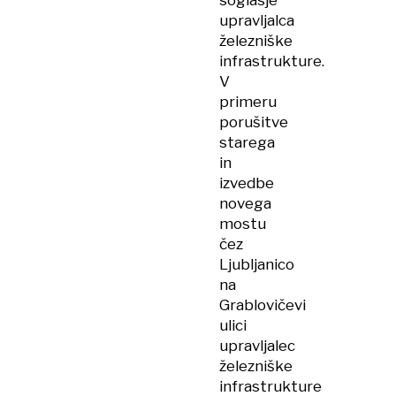
soglasje
upravljalca
železniške
infrastrukture.
V
primeru
porušitve
starega
in
izvedbe
novega
mostu
čez
Ljubljanico
na
Grablovičevi
ulici
upravljalec
železniške
infrastrukture