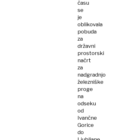
času
se
je
oblikovala
pobuda
za
državni
prostorski
načrt
za
nadgradnjo
železniške
proge
na
odseku
od
Ivančne
Gorice
do
Ljubljane.