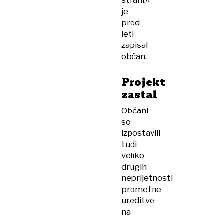
strani,«
je
pred
leti
zapisal
občan.
Projekt
zastal
Občani
so
izpostavili
tudi
veliko
drugih
neprijetnosti
prometne
ureditve
na