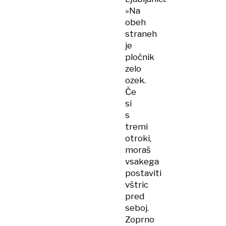
»Na
obeh
straneh
je
pločnik
zelo
ozek.
Če
si
s
tremi
otroki,
moraš
vsakega
postaviti
vštric
pred
seboj.
Zoprno