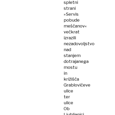
spletni
strani
»Servis
pobude
meščanov«
večkrat
izrazili
nezadovoljstvo
nad
stanjem
dotrajanega
mostu
in
križišča
Grablovičeve
ulice
ter
ulice
Ob
Ljubljanici.