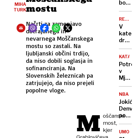
lovil
bodo
MIHA
mostu
nov
ovirali
TURK
radar
oblaki
REKORD
Načrti za zamenjavo
PET
V
dotrajanega in
kateri
nevarnega Moščanskega
država
mostu so zastali. Na
živijo
ljubljanski občini trdijo,
ljudje
KATAST
da niso dobili soglasja in
z
Potres
sofinanciranja. Na
najvišj
v
IQ in
Slovenskih železnicah pa
Mjanm
kje
zatrjujejo, da niso prejeli
zahtev
smo
popolne vloge.
že
Sloven
NBA
več
Jokić
kot
Denver
M
1000
popelja
oščanski
žrtev
do
most,
nove
kjer
UMOR
zmage
Grablovičeva