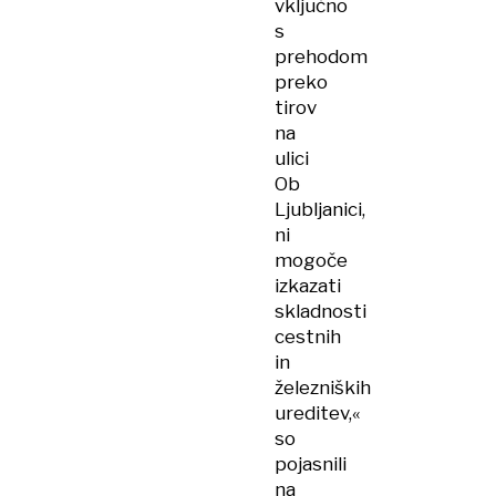
vključno
s
prehodom
preko
tirov
na
ulici
Ob
Ljubljanici,
ni
mogoče
izkazati
skladnosti
cestnih
in
železniških
ureditev,«
so
pojasnili
na