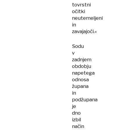
tovrstni
očitki
neutemeljeni
in
zavajajoči.«
Sodu
v
zadnjem
obdobju
napetega
odnosa
župana
in
podžupana
je
dno
izbil
način