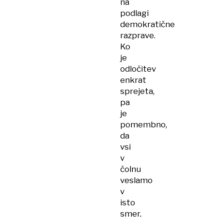
na
podlagi
demokratične
razprave.
Ko
je
odločitev
enkrat
sprejeta,
pa
je
pomembno,
da
vsi
v
čolnu
veslamo
v
isto
smer,