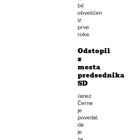
bil
obveščen
iz
prve
roke.
Odstopil
z
mesta
predsednika
SD
Janez
Černe
je
povedal,
da
je
za