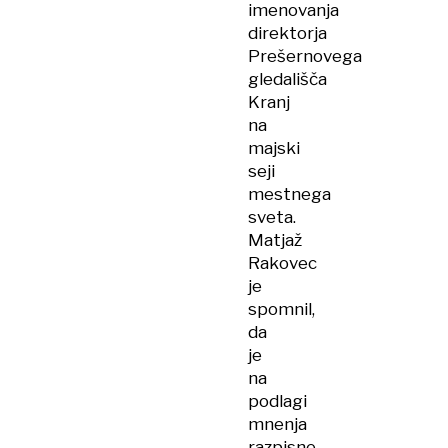
imenovanja
direktorja
Prešernovega
gledališča
Kranj
na
majski
seji
mestnega
sveta.
Matjaž
Rakovec
je
spomnil,
da
je
na
podlagi
mnenja
razpisne