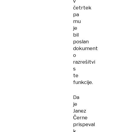
v
četrtek
pa
mu
je
bil
poslan
dokument
o
razrešitvi
s
te
funkcije.
Da
je
Janez
Černe
prispeval
k