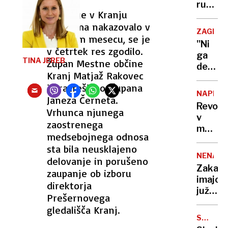
rusko
Kar se je v Kranju
raketo
potihoma nakazovalo v
ki do
ZAGREB
zadnjem mesecu, se je
ameriš
''Ni
baze
v četrtek res zgodilo.
ga
potreb
TINA JEREB
Župan Mestne občine
denarja
le 11
Kranj Matjaž Rakovec
za
minut?
je razrešil podžupana
katere
NAPRED
Janeza Černeta.
bi
Revoluc
Vrhunca njunega
delala
v
na
zaostrenega
medicin
koncer
medsebojnega odnosa
kirurg
Thomps
sta bila neusklajeno
operira
NENAV
delovanje in porušeno
bolnika
Zakaj
zaupanje ob izboru
11.000
imajo
direktorja
kilome
južnok
stran
Prešernovega
klubi
gledališča Kranj.
lahko
SMEŠN
tuje
PLAT