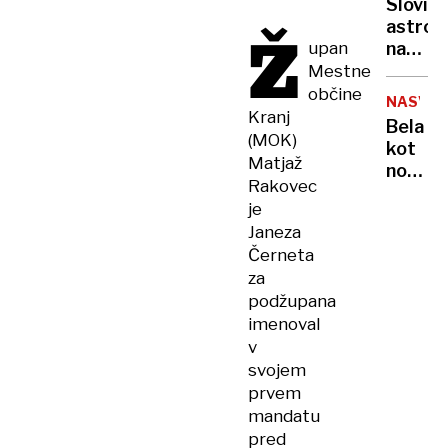
Sloviti
nogom
ZGODOV
astro
Ž
vratar
upan
napove
pa
vesoljn
Mestne
ne?
potop.
občine
NASVET
Končal
Kranj
Bela
se je
(MOK)
kot
s
Matjaž
nova:
paniko
Rakovec
Trik,
in
je
ki ti
smrtjo
Janeza
prihran
Černeta
nakup
za
super
podžupana
in
imenoval
živcev
v
svojem
prvem
mandatu
pred