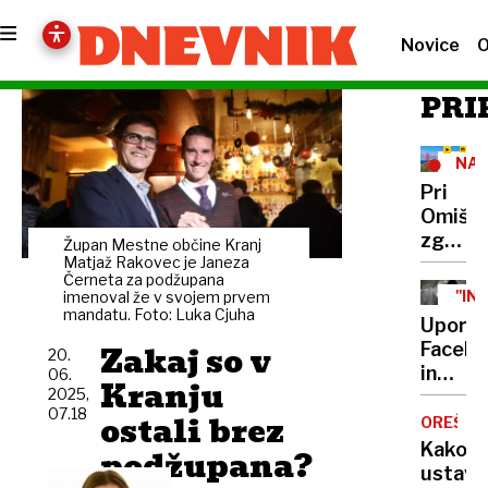
Novice
O
PRI
NA
DEL
Pri
POŽ
Omišu
zgorel
Župan Mestne občine Kranj
12
Matjaž Rakovec je Janeza
Černeta za podžupana
hiš,
''IN
imenoval že v svojem prvem
podtak
mandatu. Foto: Luka Cjuha
Uporab
požar
Zakaj so v
Faceb
20.
nad
in
06.
Makar
Kranju
2025,
Googla
omejili
07.18
ostali brez
takoj
OREŠNI
zamenj
Kako
podžupana?
gesla!
ustavit