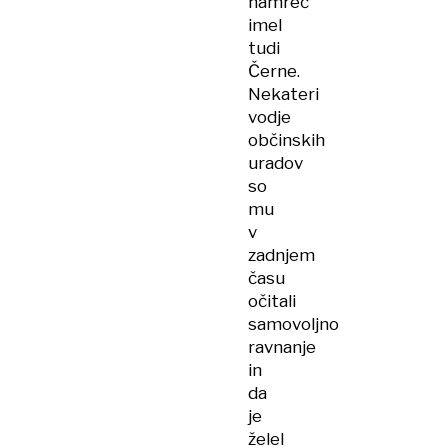
namreč
imel
tudi
Černe.
Nekateri
vodje
občinskih
uradov
so
mu
v
zadnjem
času
očitali
samovoljno
ravnanje
in
da
je
želel