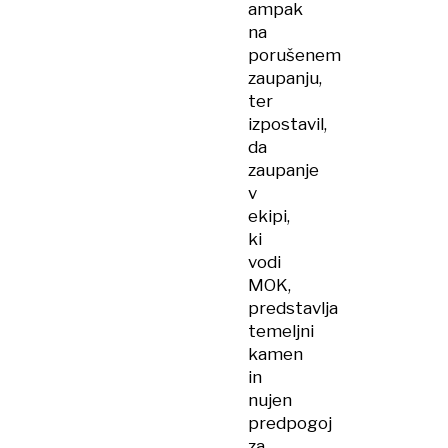
ampak
na
porušenem
zaupanju,
ter
izpostavil,
da
zaupanje
v
ekipi,
ki
vodi
MOK,
predstavlja
temeljni
kamen
in
nujen
predpogoj
za