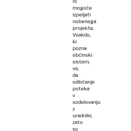
ni
mogoče
izpeljati
nobenega
projekta.
Vsakdo,
ki
pozna
občinski
sistem,
ve,
da
odločanje
poteka
v
sodelovanju
z
uradniki,
zato
so