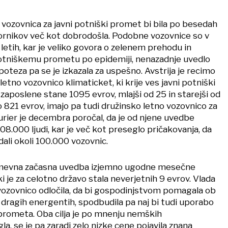
vozovnica za javni potniški promet bi bila po besedah
ornikov več kot dobrodošla. Podobne vozovnice so v
 letih, kar je veliko govora o zelenem prehodu in
tniškemu prometu po epidemiji, nenazadnje uvedlo
poteza pa se je izkazala za uspešno. Avstrija je recimo
etno vozovnico klimaticket, ki krije ves javni potniški
 zaposlene stane 1095 evrov, mlajši od 25 in starejši od
o 821 evrov, imajo pa tudi družinsko letno vozovnico za
urier je decembra poročal, da je od njene uvedbe
08.000 ljudi, kar je več kot preseglo pričakovanja, da
ali okoli 100.000 vozovnic.
 odmevna začasna uvedba izjemno ugodne mesečne
ki je za celotno državo stala neverjetnih 9 evrov. Vlada
 vozovnico odločila, da bi gospodinjstvom pomagala ob
in dragih energentih, spodbudila pa naj bi tudi uporabo
rometa. Oba cilja je po mnenju nemških
, se je pa zaradi zelo nizke cene pojavila znana