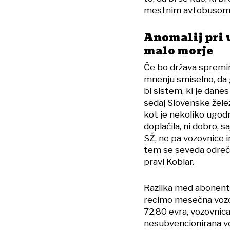
mestnim avtobusom,«
Anomalij pri
malo morje
Če bo država spremin
mnenju smiselno, da 
bi sistem, ki je danes
sedaj Slovenske žel
kot je nekoliko ugodn
doplačila, ni dobro, 
SŽ, ne pa vozovnice 
tem se seveda odreč
pravi Koblar.
Razlika med abonents
recimo mesečna vozov
72,80 evra, vozovnica
nesubvencionirana v