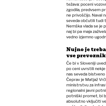
težava: poceni vozovn
zgodila, predvsem pri
ne privoščijo. Naval 
seveda občutili tudi t
Nemška vlada se je p
naj bi pa maja zažive
vedno izjemno ugodn
Nujno je treba
vse prevoznik
Če bi v Sloveniji uve
po ceni uvrstili nekj
nas seveda bistveno 
Čeprav je Matjaž Vrčk
ministrstvu za infras
regionalni javni potn
potniški promet, bi b
absolutno vključiti v