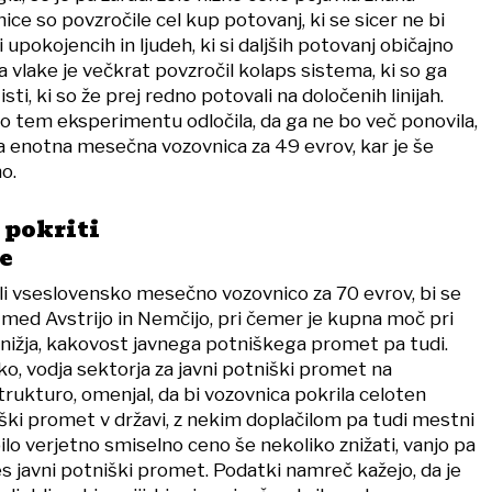
ice so povzročile cel kup potovanj, ki se sicer ne bi
 upokojencih in ljudeh, ki si daljših potovanj običajno
na vlake je večkrat povzročil kolaps sistema, ki so ga
isti, ki so že prej redno potovali na določenih linijah.
o tem eksperimentu odločila, da ga ne bo več ponovila,
la enotna mesečna vozovnica za 49 evrov, kar je še
o.
 pokriti
e
dli vseslovensko mesečno vozovnico za 70 evrov, bi se
e med Avstrijo in Nemčijo, pri čemer je kupna moč pri
nižja, kakovost javnega potniškega promet pa tudi.
o, vodja sektorja za javni potniški promet na
trukturo, omenjal, da bi vozovnica pokrila celoten
iški promet v državi, z nekim doplačilom pa tudi mestni
ilo verjetno smiselno ceno še nekoliko znižati, vanjo pa
es javni potniški promet. Podatki namreč kažejo, da je