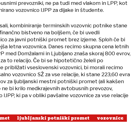
snimi prevozniki, ne pa tudi med vlakom in LPP, kot
nirano vozovnico IJPP za dijake in študente.
sali, kombiniranje terminskih vozovnic potnike stane
 finančno bistveno na boljšem, če bi uvedli
co za javni potniški promet brez izjeme. Sploh če bi
nejša letna vozovnica. Danes recimo skupna cena letnih
LPP med Domžalami in Ljubljano znaša skoraj 800 evrov,
a to relacijo. Če bi se hipotetično želeli po
 približati vseslovenski vozovnici, bi morali recimo
lno vozovnico SŽ za vse relacije, ki stane 223,60 evra
rov za ljubljanski mestni potniški promet (ali kakšen
o ne bi krilo medkrajevnih avtobusnih prevozov,
 IJPP, ki pa v obliki pavšalne vozovnice za vse relacije
omet
ljubljanski potniški promet
vozovnice