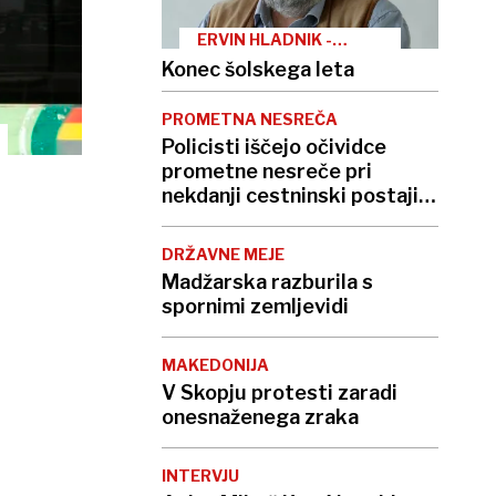
ERVIN HLADNIK -
MILHARČIČ
Konec šolskega leta
PROMETNA NESREČA
Policisti iščejo očividce
prometne nesreče pri
nekdanji cestninski postaji
Nanos
DRŽAVNE MEJE
Madžarska razburila s
spornimi zemljevidi
MAKEDONIJA
V Skopju protesti zaradi
onesnaženega zraka
INTERVJU