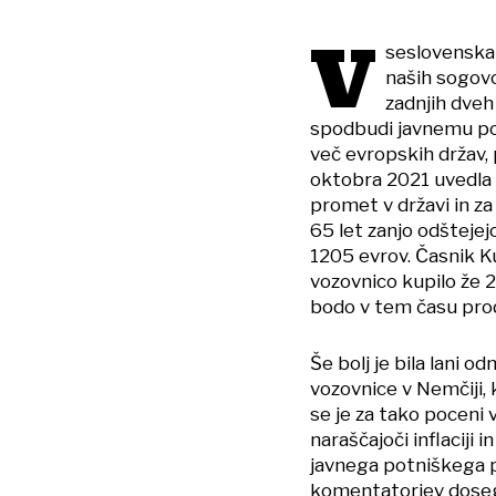
V
seslovenska 
naših sogov
zadnjih dveh
spodbudi javnemu po
več evropskih držav, 
oktobra 2021 uvedla l
promet v državi in za
65 let zanjo odštejej
1205 evrov. Časnik K
vozovnico kupilo že 2
bodo v tem času prod
Še bolj je bila lani
vozovnice v Nemčiji, 
se je za tako poceni
naraščajoči inflaciji 
javnega potniškega p
komentatorjev dosegla