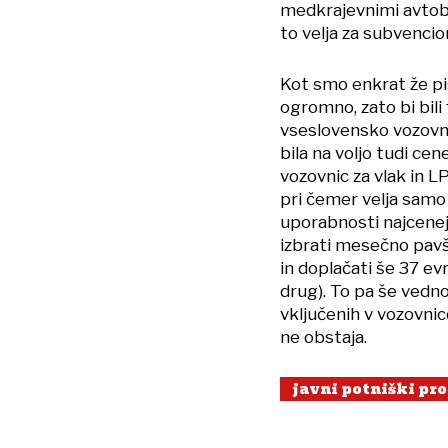
medkrajevnimi avtobu
to velja za subvencio
Kot smo enkrat že pi
ogromno, zato bi bili
vseslovensko vozovni
bila na voljo tudi ce
vozovnic za vlak in 
pri čemer velja samo z
uporabnosti najceneje
izbrati mesečno pavša
in doplačati še 37 ev
drug). To pa še vedn
vključenih v vozovnico
ne obstaja.
javni potniški pr