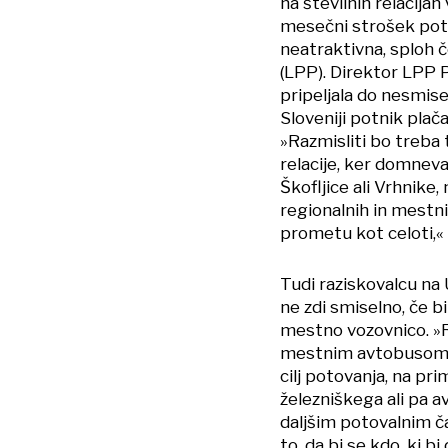
na številnih relacijah 
mesečni strošek potov
neatraktivna, sploh 
(LPP). Direktor LPP 
pripeljala do nesmise
Sloveniji potnik plača
»Razmisliti bo treba 
relacije, ker domneva
Škofljice ali Vrhnike,
regionalnih in mestn
prometu kot celoti,«
Tudi raziskovalcu na
ne zdi smiselno, če b
mestno vozovnico. »R
mestnim avtobusom se 
cilj potovanja, na pr
železniškega ali pa 
daljšim potovalnim č
to, da bi se kdo, ki bi