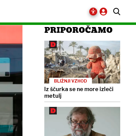
PRIPOROČAMO
BLIŽNJI VZHOD
Iz ščurka se ne more izleči
metulj