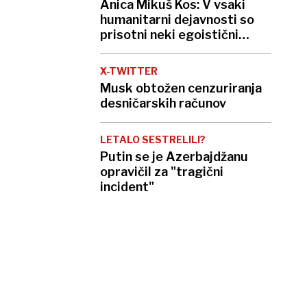
Anica Mikuš Kos: V vsaki
humanitarni dejavnosti so
prisotni neki egoistični
interesi
X-TWITTER
Musk obtožen cenzuriranja
desničarskih računov
LETALO SESTRELILI?
Putin se je Azerbajdžanu
opravičil za "tragični
incident"