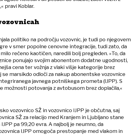
 pravi Koblar.
 vozovnicah
jala politiko na področju vozovnic, je tudi po njegovem
gre v smer popolne cenovne integracije, tudi zato, da
 milo rečeno kaotičen, naredili bolj pregleden. »To, da
eznice ponujajo svojim abonentom dodatne ugodnosti,
ejša cena ter vožnja z vlaki višje kategorije brez
saj se marsikdo odloči za nakup abonentske vozovnice
integriranega javnega potniškega prometa (IJPP). S
e možnosti potovanja z avtobusom brez doplačila,«
ko vozovnico SŽ in vozovnico IJPP je občutna, saj
nica SŽ za relacijo med Kranjem in Ljubljano stane
 IJPP pa 99,20 evra. A najbolj je neumno, da
ozovnica IJPP omogoča prestopanje med vlakom in