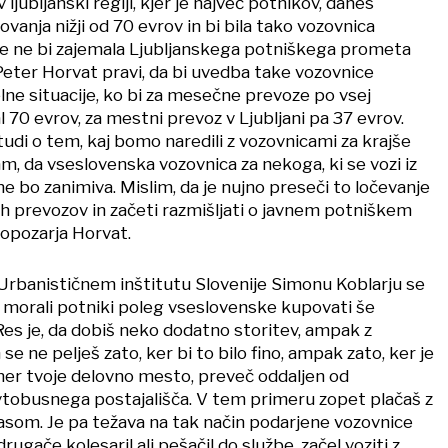
v ljubljanski regiji, kjer je največ potnikov, danes
anja nižji od 70 evrov in bi bila tako vozovnica
če ne bi zajemala Ljubljanskega potniškega prometa
Peter Horvat pravi, da bi uvedba take vozovnice
lne situacije, ko bi za mesečne prevoze po vsej
l 70 evrov, za mestni prevoz v Ljubljani pa 37 evrov.
tudi o tem, kaj bomo naredili z vozovnicami za krajše
m, da vseslovenska vozovnica za nekoga, ki se vozi iz
 ne bo zanimiva. Mislim, da je nujno preseči to ločevanje
ih prevozov in začeti razmišljati o javnem potniškem
 opozarja Horvat.
 Urbanističnem inštitutu Slovenije Simonu Koblarju se
i morali potniki poleg vseslovenske kupovati še
es je, da dobiš neko dodatno storitev, ampak z
ne pelješ zato, ker bi to bilo fino, ampak zato, ker je
imer tvoje delovno mesto, preveč oddaljen od
avtobusnega postajališča. V tem primeru zopet plačaš z
asom. Je pa težava na tak način podarjene vozovnice
 drugače kolesaril ali pešačil do službe, začel voziti z