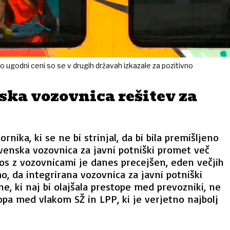
 ugodni ceni so se v drugih državah izkazale za pozitivno
ska vozovnica rešitev za
rnika, ki se ne bi strinjal, da bi bila premišljeno
venska vozovnica za javni potniški promet več
os z vozovnicami je danes precejšen, eden večjih
o, da integrirana vozovnica za javni potniški
e, ki naj bi olajšala prestope med prevozniki, ne
opa med vlakom SŽ in LPP, ki je verjetno najbolj