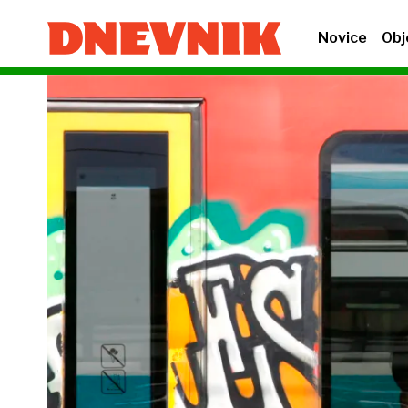
Novice
Obj