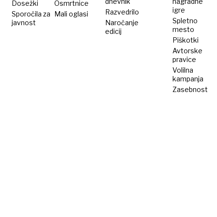
dnevnik
nagradne
Dosežki
Osmrtnice
igre
Razvedrilo
Sporočila za
Mali oglasi
Spletno
javnost
Naročanje
mesto
edicij
Piškotki
Avtorske
pravice
Volilna
kampanja
Zasebnost