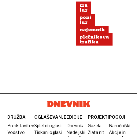
rra
lur
poni
lur
najemnik
plečnikova
trafika
DRUŽBA
OGLAŠEVANJE
EDICIJE
PROJEKTI
POGOJI
Predstavitev
Spletni oglasi
Dnevnik
Gazela
Naročniški
Vodstvo
Tiskani oglasi
Nedeljski
Zlata nit
Akcije in