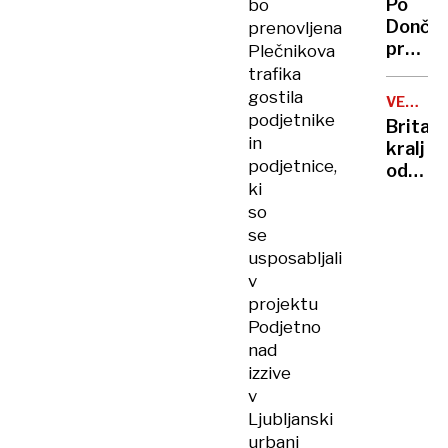
Po
bo
vlade
Dončić
prenovljena
prodaji
Plečnikova
Karma
trafika
je
gostila
VELIKA
psica,
podjetnike
BRITANI
Britan
Nico
in
kralj
pa
podjetnice,
odpove
njen
ki
obvezn
sin
so
zaradi
se
strans
usposabljali
učinko
zdravlj
v
raka
projektu
Podjetno
nad
izzive
v
Ljubljanski
urbani