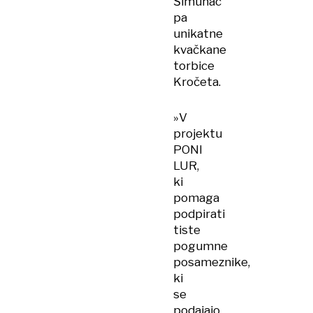
Šimunac
pa
unikatne
kvačkane
torbice
Kročeta.
»V
projektu
PONI
LUR,
ki
pomaga
podpirati
tiste
pogumne
posameznike,
ki
se
podajajo