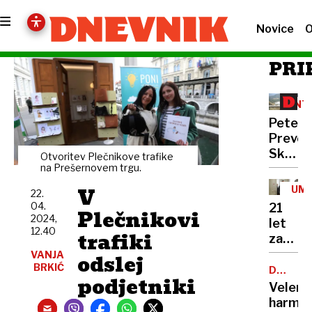
Novice
O
PRI
INT
Peter
Prevc:
Skakal
Otvoritev Plečnikove trafike
policaji
na Prešernovem trgu.
niso
V
UM
22.
opravlj
04.
21
Plečnikovi
svojeg
2024,
let
dela
12.40
trafiki
zapora
Bančni
VANJA
odslej
BRKIĆ
inšpek
DOBROD
podjetniki
PROJEK
s
Velenj
pasom
harmon