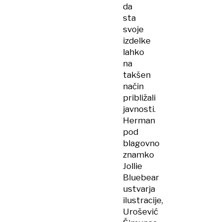
da
sta
svoje
izdelke
lahko
na
takšen
način
približali
javnosti.
Herman
pod
blagovno
znamko
Jollie
Bluebear​
ustvarja
ilustracije,
Urošević