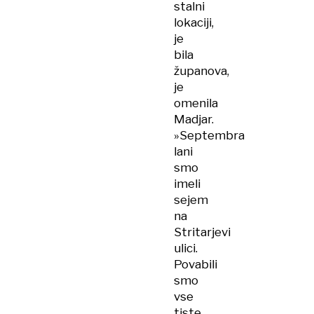
stalni
lokaciji,
je
bila
županova,
je
omenila
Madjar.
»Septembra
lani
smo
imeli
sejem
na
Stritarjevi
ulici.
Povabili
smo
vse
tiste,