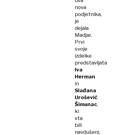
dva
nova
podjetnika,
je
dejala
Madjar.
Prvi
svoje
izdelke
predstavljata
Iva
Herman
in
Slađana
Urošević
Šimunac
,
ki
sta
bili
navdušeni,