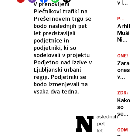
zadavil
v lov
V prenovljeni
ženo
na
Plečnikovi trafiki na
nov
Prešernovem trgu se
POTNIŠK
Guinne
CENTER
bodo naslednjih pet
Arhite
rekord
let predstavljali
Mušič:
podjetnice in
Nikoli
nisem
podjetniki, ki so
pomisli
sodelovali v projektu
ONESNA
da je
Podjetno nad izzive v
Zaradi
to v
Ljubljanski urbani
onesna
moji
regiji. Podjetniki se
v
Ljublja
bodo izmenjevali na
delu
sploh
Logat
vsaka dva tedna.
mogoč
ZDRAVS
voda
Kako
nepitn
so
N
se
aslednjih
zasuka
pet
cilji
ODMEV
let
Golobo