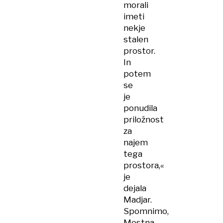
morali
imeti
nekje
stalen
prostor.
In
potem
se
je
ponudila
priložnost
za
najem
tega
prostora,«
je
dejala
Madjar.
Spomnimo,
Mestna