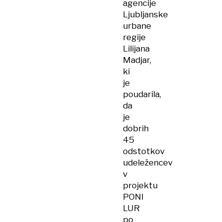
agencije
Ljubljanske
urbane
regije
Lilijana
Madjar,
ki
je
poudarila,
da
je
dobrih
45
odstotkov
udeležencev
v
projektu
PONI
LUR
po