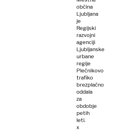
občina
Ljubljana
je
Regijski
razvojni
agenciji
Ljubljanske
urbane
regije
Plečnikovo
trafiko
brezplačno
oddala
za
obdobje
petih
leti.
x