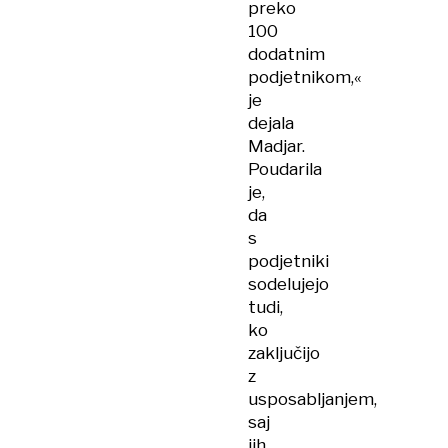
preko
100
dodatnim
podjetnikom,«
je
dejala
Madjar.
Poudarila
je,
da
s
podjetniki
sodelujejo
tudi,
ko
zaključijo
z
usposabljanjem,
saj
jih