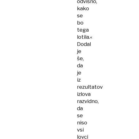
odvisno,
kako
se
bo
tega
lotila.«
Dodal
je
še,
da
je
iz
rezultatov
izlova
razvidno,
da
se
niso
vsi
lovci