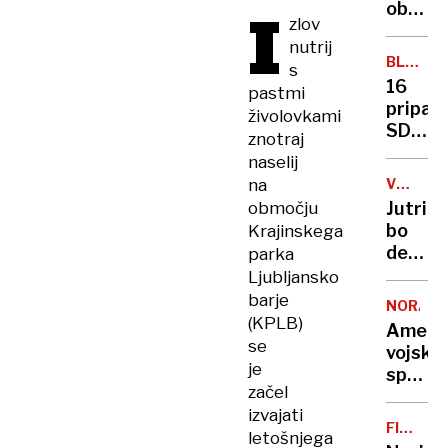
arktič
I
ob
zlov
otoka
božiču
nutrij
in
BLIŽNJI
s
začetk
VZHOD
16
pastmi
sveteg
pripad
živolovkami
leta
SDF
znotraj
poudar
ubitih
naselij
pomen
v
upanja
na
VREMEN
spopad
NAPOVE
območju
Jutri
na
bo
Krajinskega
severo
delno
parka
Sirije
jasno,
Ljubljansko
ponek
barje
NORAD
oblačn
(KPLB)
Ameri
se
vojska
je
spreml
začel
Božičk
izvajati
potova
FILMSK
letošnjega
po
NAPOVE