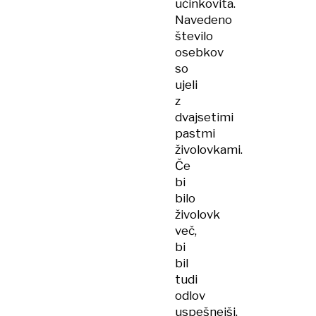
učinkovita.
Navedeno
število
osebkov
so
ujeli
z
dvajsetimi
pastmi
živolovkami.
Če
bi
bilo
živolovk
več,
bi
bil
tudi
odlov
uspešnejši,