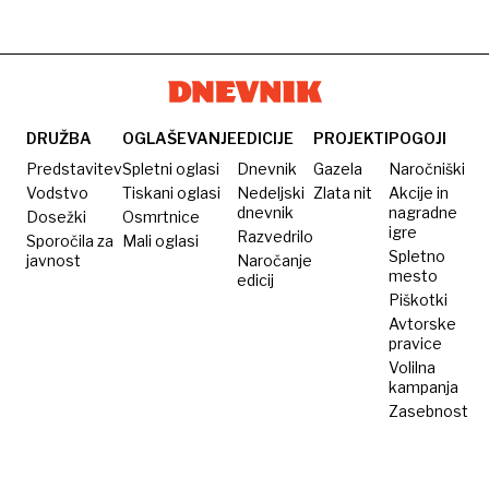
DRUŽBA
OGLAŠEVANJE
EDICIJE
PROJEKTI
POGOJI
Predstavitev
Spletni oglasi
Dnevnik
Gazela
Naročniški
Vodstvo
Tiskani oglasi
Nedeljski
Zlata nit
Akcije in
dnevnik
nagradne
Dosežki
Osmrtnice
igre
Razvedrilo
Sporočila za
Mali oglasi
Spletno
javnost
Naročanje
mesto
edicij
Piškotki
Avtorske
pravice
Volilna
kampanja
Zasebnost