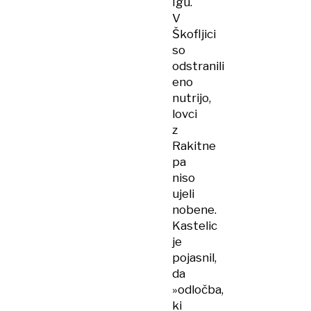
Igu.
V
Škofljici
so
odstranili
eno
nutrijo,
lovci
z
Rakitne
pa
niso
ujeli
nobene.
Kastelic
je
pojasnil,
da
»odločba,
ki