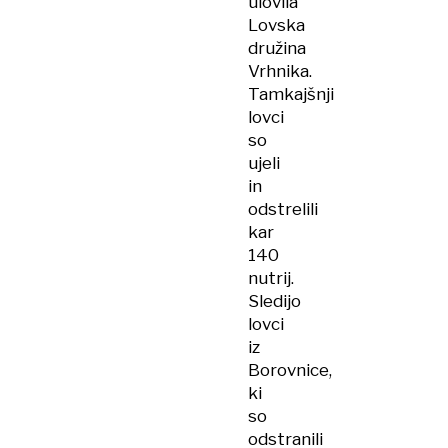
ulovila
Lovska
družina
Vrhnika.
Tamkajšnji
lovci
so
ujeli
in
odstrelili
kar
140
nutrij.
Sledijo
lovci
iz
Borovnice,
ki
so
odstranili