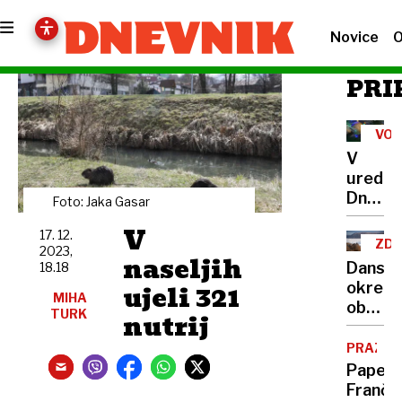
Novice
O
PRI
VOŠ
V
uredni
Dnevni
Foto: Jaka Gasar
vam
V
17. 12.
želimo
ZDA
2023,
miren
naseljih
DA
Dansk
18.18
božič
ujeli 321
okrepi
MIHA
obram
TURK
nutrij
Grenlan
Trump
PRAZNIK
zanima
Papež
nakup
Franči