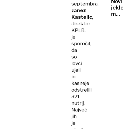
Novi
septembra.
sveto
jekleni
Janez
nebu
mož
Kastelic
,
prihaja
direktor
prihod
KPLB,
poletj
je
sporočil,
da
so
lovci
ujeli
in
kasneje
odstrelili
321
nutrij.
Največ
jih
je