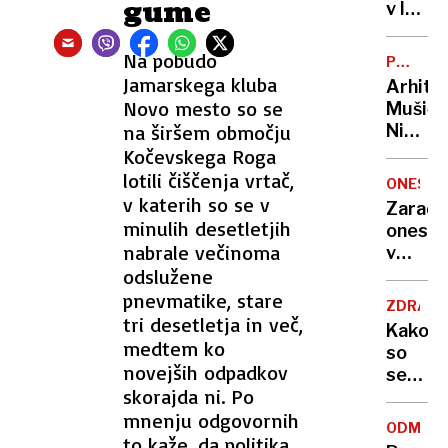
gume
zadavil
v lov
ženo
na
nov
Na pobudo
POTNIŠK
Guinne
CENTER
Jamarskega kluba
Arhite
rekord
Novo mesto so se
Mušič:
na širšem območju
Nikoli
nisem
Kočevskega Roga
pomisli
lotili čiščenja vrtač,
ONESNA
da je
v katerih so se v
Zaradi
to v
minulih desetletjih
onesna
moji
nabrale večinoma
v
Ljublja
odslužene
delu
sploh
Logat
pnevmatike, stare
mogoč
ZDRAVS
voda
tri desetletja in več,
Kako
nepitn
medtem ko
so
novejših odpadkov
se
skorajda ni. Po
zasuka
mnenju odgovornih
cilji
ODMEV
Golobo
to kaže, da politika