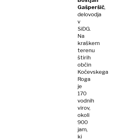
Boštjan
Gašperšič
,
delovodja
v
SiDG.
Na
kraškem
terenu
štirih
občin
Kočevskega
Roga
je
170
vodnih
virov,
okoli
900
jam,
ki