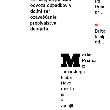
Po
vlade
odvoza odpadkov v
Dončić
dolini ter
prodaji
ozaveščanje
Karma
prebivalstva
je
VELIKA
delujeta.
psica,
BRITANI
Britan
Nico
kralj
pa
odpove
njen
obvezn
sin
M
zaradi
arko
strans
Pršina
učinko
iz
zdravlj
Jamarskega
raka
kluba
Novo
mesto
je
v
zadnjih