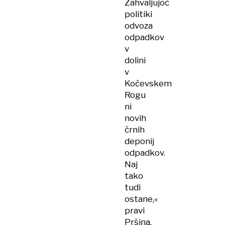
Zahvaljujoč
politiki
odvoza
odpadkov
v
dolini
v
Kočevskem
Rogu
ni
novih
črnih
deponij
odpadkov.
Naj
tako
tudi
ostane,«
pravi
Pršina.