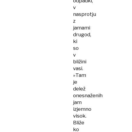
odpadki,
v
nasprotju
z
jamami
drugod,
ki
so
v
bližini
vasi.
»Tam
je
delež
onesnaženih
jam
izjemno
visok.
Bliže
ko