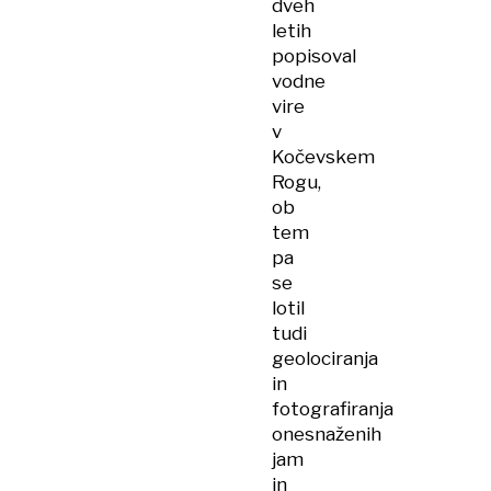
dveh
letih
popisoval
vodne
vire
v
Kočevskem
Rogu,
ob
tem
pa
se
lotil
tudi
geolociranja
in
fotografiranja
onesnaženih
jam
in