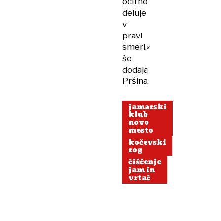
očitno
deluje
v
pravi
smeri,«
še
dodaja
Pršina.
jamarski
klub
novo
mesto
kočevski
rog
čiščenje
jam in
vrtač