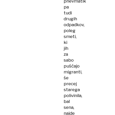
pnevmatik
pa
tudi
drugih
odpadkov,
poleg
smeti,
ki
jih
za
sabo
puščajo
migranti,
še
precej
starega
polivinila,
bal
sena,
najde