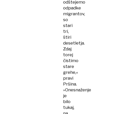
odštejemo
odpadke
migrantov,
so
stari
tri,
štiri
desetletja.
Zdaj
torej
čistimo
stare
grehe,«
pravi
Pršina.
»Onesnaženje
je
bilo
tukaj,
na