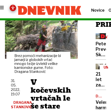
Novice
O
PRI
INT
Peter
Prevc:
Skakal
Brez pomoči mehanizacije bi
policaji
jamarji iz globokih vrtač
mnogo težje izvlekli velike
niso
UM
kamionske gume. Foto:
opravlj
Dragana Stanković
21
svojeg
V
let
31.
dela
zapora
05.
kočevskih
2022,
Bančni
19.07
vrtačah le
inšpek
DOBROD
PROJEK
s
Velenj
DRAGANA
še stare
pasom
STANKOVIĆ
harmon