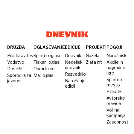
DRUŽBA
OGLAŠEVANJE
EDICIJE
PROJEKTI
POGOJI
Predstavitev
Spletni oglasi
Dnevnik
Gazela
Naročniški
Vodstvo
Tiskani oglasi
Nedeljski
Zlata nit
Akcije in
dnevnik
nagradne
Dosežki
Osmrtnice
igre
Razvedrilo
Sporočila za
Mali oglasi
Spletno
javnost
Naročanje
mesto
edicij
Piškotki
Avtorske
pravice
Volilna
kampanja
Zasebnost