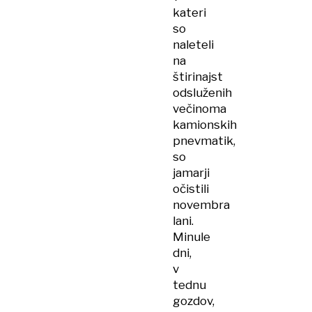
kateri
so
naleteli
na
štirinajst
odsluženih
večinoma
kamionskih
pnevmatik,
so
jamarji
očistili
novembra
lani.
Minule
dni,
v
tednu
gozdov,