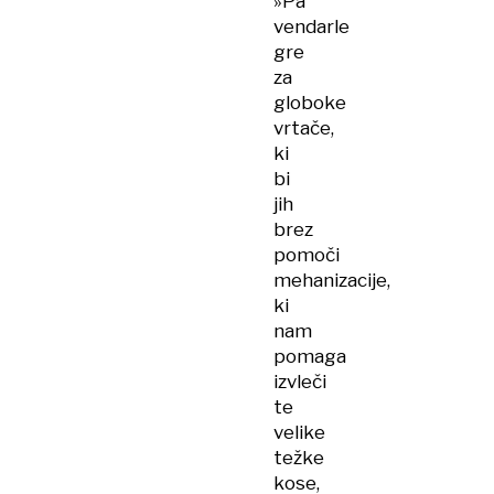
»Pa
vendarle
gre
za
globoke
vrtače,
ki
bi
jih
brez
pomoči
mehanizacije,
ki
nam
pomaga
izvleči
te
velike
težke
kose,