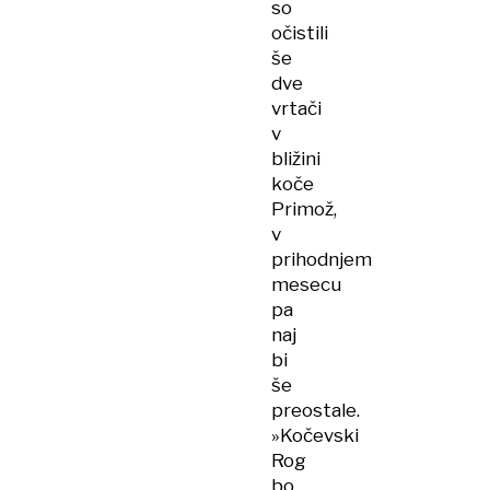
so
očistili
še
dve
vrtači
v
bližini
koče
Primož,
v
prihodnjem
mesecu
pa
naj
bi
še
preostale.
»Kočevski
Rog
bo