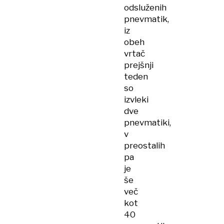
odsluženih
pnevmatik,
iz
obeh
vrtač
prejšnji
teden
so
izvleki
dve
pnevmatiki,
v
preostalih
pa
je
še
več
kot
40