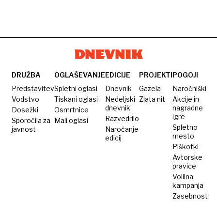
DRUŽBA
OGLAŠEVANJE
EDICIJE
PROJEKTI
POGOJI
Predstavitev
Spletni oglasi
Dnevnik
Gazela
Naročniški
Vodstvo
Tiskani oglasi
Nedeljski
Zlata nit
Akcije in
dnevnik
nagradne
Dosežki
Osmrtnice
igre
Razvedrilo
Sporočila za
Mali oglasi
Spletno
javnost
Naročanje
mesto
edicij
Piškotki
Avtorske
pravice
Volilna
kampanja
Zasebnost