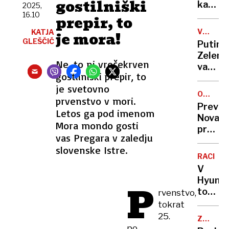
gostilniški
ogroža
kateri
2025,
ameriš
16.10
Sloveni
prepir, to
ladje
ni:
VOJNA
KATJA
je mora!
pet
V
GLEŠČIČ
Putin
najneva
UKRAJIN
Zelens
v
Ne, to ni vročekrven
vabi
Evropi
gostilniški prepir, to
v
je svetovno
Moskvo
OD
prvenstvo v mori.
ta
PONEDE
Previd
pa
Letos ga pod imenom
Nova
njega
Mora mondo gosti
prome
v
vas Pregara v zaledju
uredit
Kijev
slovenske Istre.
na
RACIJA
cesti
V
čez
Hyunda
P
Rebern
tovarni
rvenstvo,
v
tokrat
ZDA
25.
ZVEZDN
pridrža
po
ZA