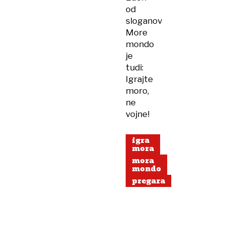
od
sloganov
More
mondo
je
tudi:
Igrajte
moro,
ne
vojne!
igra
mora
mora
mondo
pregara