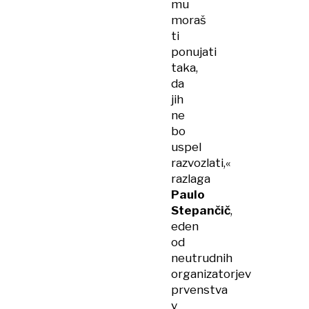
mu
moraš
ti
ponujati
taka,
da
jih
ne
bo
uspel
razvozlati,«
razlaga
Paulo
Stepančič
,
eden
od
neutrudnih
organizatorjev
prvenstva
v