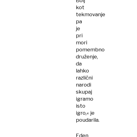
Bolj
kot
tekmovanje
pa
je
pri
mori
pomembno
druženje,
da
lahko
različni
narodi
skupaj
igramo
isto
igro,« je
poudarila.
Eden