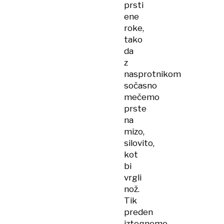
prsti
ene
roke,
tako
da
z
nasprotnikom
sočasno
mečemo
prste
na
mizo,
silovito,
kot
bi
vrgli
nož.
Tik
preden
iztegnemo