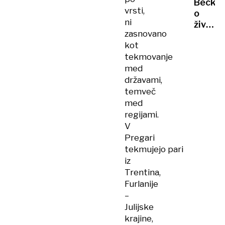
Becker
več
ZAPAHI
vrsti,
o
kot
ni
življen
300
zasnovano
v
Južnih
kot
zaporu
Korejc
tekmovanje
Spal
med
sem
v
državami,
dveh
temveč
jaknah,
med
to ti
regijami.
uniči
V
um
Pregari
tekmujejo pari
iz
Trentina,
Furlanije
–
Julijske
krajine,