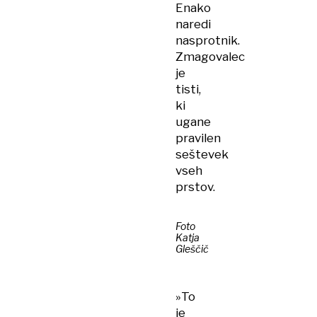
Enako
naredi
nasprotnik.
Zmagovalec
je
tisti,
ki
ugane
pravilen
seštevek
vseh
prstov.
Foto
Katja
Gleščič
»To
je