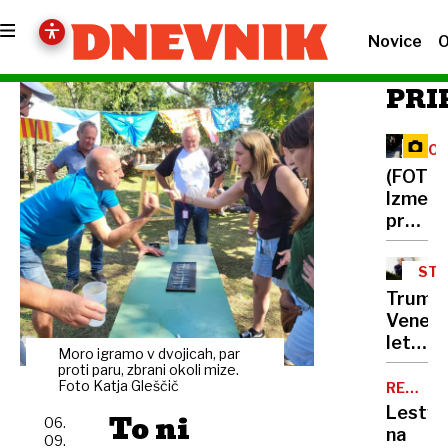
Novice
O
PRI
PO
LET
(FOTO)
Izmenj
prstan
pospre
pesem
STO
Sreča
Trump:
na
Venezu
vrvici,
letala
obred
Moro igramo v dvojicah, par
bomo
proti paru, zbrani okoli mize.
vodil
sestreli
Foto Katja Gleščič
REKORD
Jankov
PET
če
Lestvi
To ni
06.
bodo
na
09.