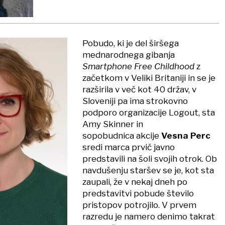
Pobudo, ki je del širšega
mednarodnega gibanja
Smartphone Free Childhood
z
začetkom v Veliki Britaniji in se je
razširila v več kot 40 držav, v
Sloveniji pa ima strokovno
podporo organizacije Logout, sta
Amy Skinner in
sopobudnica akcije
Vesna Perc
sredi marca prvič javno
predstavili na šoli svojih otrok. Ob
navdušenju staršev se je, kot sta
zaupali, že v nekaj dneh po
predstavitvi pobude število
pristopov potrojilo. V prvem
razredu je namero denimo takrat