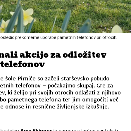
posledic prekomerne uporabe pametnih telefonov pri otrocih.
nali akcijo za odložitev
telefonov
 šole Pirniče so začeli starševsko pobudo
etnih telefonov – počakajmo skupaj. Gre za
, ki želijo pri svojih otrocih odlašati z njihovo
bo pametnega telefona ter jim omogočiti več
ne odnose in resnične življenjske izkušnje.
obudnice
Amy Skinner
je namera staršev nastala iz