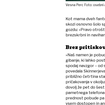
Vesna Perc Foto: osebni 
Kot mama dveh fantov
skozi osnovno šolo sp
gozdu: »Pravo otroštv
brezskrbni in naviha
Brez pritisko
»Naš namen je pobudo 
gibanje, ki lahko po
spodaj navzgor – od s
povedala Skinnerjeva,
približno četrtina s
pričakovanja v okolj
dovolj že pet do šest
pametnega telefona i
prednost pobude pa j
vsem dostopen in a