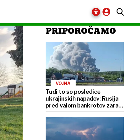
PRIPOROČAMO
VOJNA
Tudi to so posledice
ukrajinskih napadov: Rusija
pred valom bankrotov zaradi
neplačanih kreditov