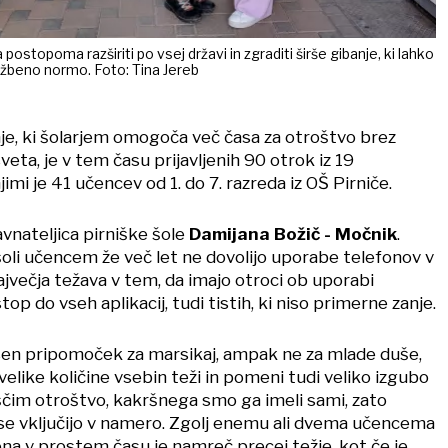
ostopoma razširiti po vsej državi in zgraditi širše gibanje, ki lahko
beno normo. Foto: Tina Jereb
e, ki šolarjem omogoča več časa za otroštvo brez
veta, je v tem času prijavljenih 90 otrok iz 19
imi je 41 učencev od 1. do 7. razreda iz OŠ Pirniče.
avnateljica pirniške šole
Damijana Božič - Močnik
.
 šoli učencem že več let ne dovolijo uporabe telefonov v
ajvečja težava v tem, da imajo otroci ob uporabi
p do vseh aplikacij, tudi tistih, ki niso primerne zanje.
asen pripomoček za marsikaj, ampak ne za mlade duše,
evelike količine vsebin teži in pomeni tudi veliko izgubo
čim otroštvo, kakršnega smo ga imeli sami, zato
se vključijo v namero. Zgolj enemu ali dvema učencema
na v prostem času je namreč precej težje, kot če je