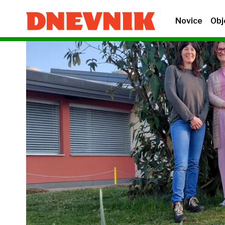
Novice
Obj