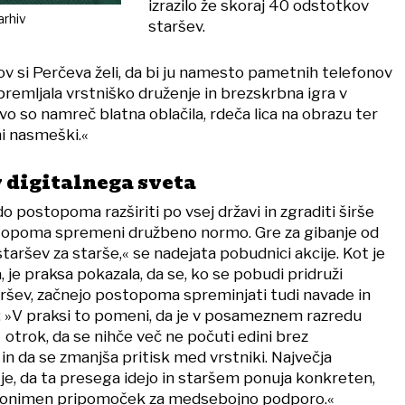
izrazilo že skoraj 40 odstotkov
arhiv
staršev.
 si Perčeva želi, da bi ju namesto pametnih telefonov
remljala vrstniško druženje in brezskrbna igra v
o so namreč blatna oblačila, rdeča lica na obrazu ter
ni nasmeški.«
v digitalnega sveta
postopoma razširiti po vsej državi in zgraditi širše
stopoma spremeni družbeno normo. Gre za gibanje od
taršev za starše,« se nadejata pobudnici akcije. Kot je
 je praksa pokazala, da se, ko se pobudi pridruži
taršev, začnejo postopoma spreminjati tudi navade in
u: »V praksi to pomeni, da je v posameznem razredu
 otrok, da se nihče več ne počuti edini brez
n da se zmanjša pritisk med vrstniki. Največja
e, da ta presega idejo in staršem ponuja konkreten,
nonimen pripomoček za medsebojno podporo.«