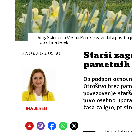
Amy Skinner in Vesna Perc se zavedata pasti in 
Foto: Tina Jereb
Starši zag
27. 03. 2026, 09.50
pametnih 
Ob podpori osnovne
Otroštvo brez pam
povezovanje staršev
prvo osebno upora
časa za igro, prist
TINA JEREB
o besedah p