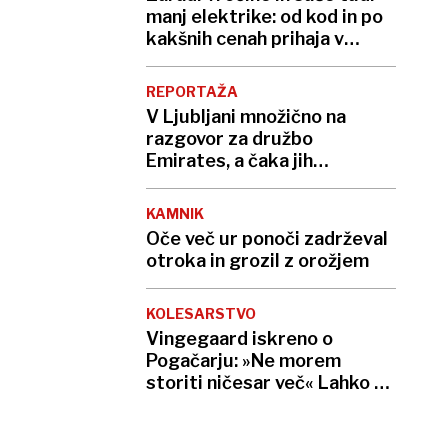
manj elektrike: od kod in po
kakšnih cenah prihaja v
Slovenijo?
REPORTAŽA
V Ljubljani množično na
razgovor za družbo
Emirates, a čaka jih
zahtevna pot do sanjske
službe
KAMNIK
Oče več ur ponoči zadrževal
otroka in grozil z orožjem
KOLESARSTVO
Vingegaard iskreno o
Pogačarju: »Ne morem
storiti ničesar več« Lahko bi
šel tudi na Luno