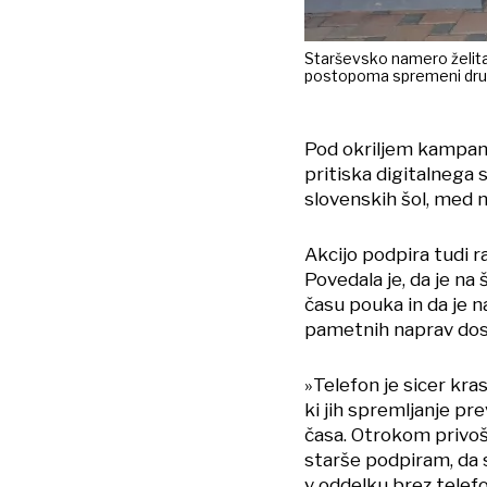
Starševsko namero želita p
postopoma spremeni druž
Pod okriljem kampanj
pritiska digitalnega s
slovenskih šol, med nj
Akcijo podpira tudi r
Povedala je, da je na
času pouka in da je n
pametnih naprav dosto
»Telefon je sicer kr
ki jih spremljanje pr
časa. Otrokom privoš
starše podpiram, da 
v oddelku brez telefo