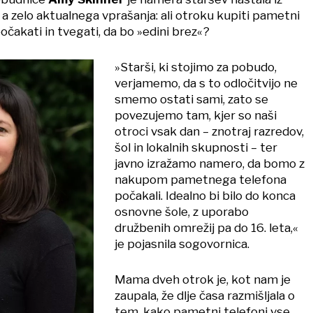
a zelo aktualnega vprašanja: ali otroku kupiti pametni
počakati in tvegati, da bo »edini brez«?
»Starši, ki stojimo za pobudo,
verjamemo, da s to odločitvijo ne
smemo ostati sami, zato se
povezujemo tam, kjer so naši
otroci vsak dan – znotraj razredov,
šol in lokalnih skupnosti – ter
javno izražamo namero, da bomo z
nakupom pametnega telefona
počakali. Idealno bi bilo do konca
osnovne šole, z uporabo
družbenih omrežij pa do 16. leta,«
je pojasnila sogovornica.
Mama dveh otrok je, kot nam je
zaupala, že dlje časa razmišljala o
tem, kako pametni telefoni vse