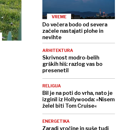
VREME
Do večera bodo od severa
začele nastajati plohe in
nevihte
ARHITEKTURA
Skrivnost modro-belih
grških hiš: razlog vas bo
presenetil
RELIGIJA
Bil je na poti do vrha, nato je
izginil iz Hollywooda: »Nisem
želel biti Tom Cruise«
ENERGETIKA
Zaradi vročine in suše tudi