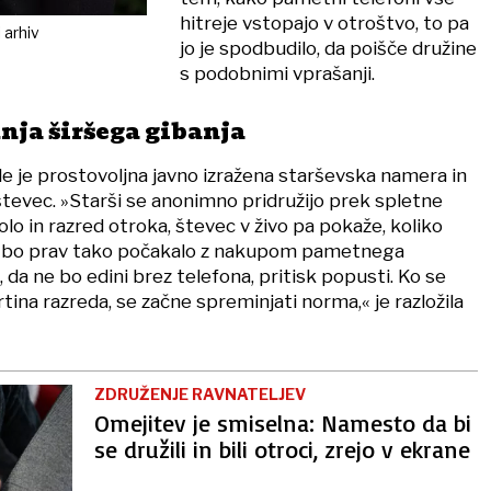
hitreje vstopajo v otroštvo, to pa
 arhiv
jo je spodbudilo, da poišče družine
s podobnimi vprašanji.
nja širšega gibanja
e je prostovoljna javno izražena starševska namera in
števec. »Starši se anonimno pridružijo prek spletne
šolo in razred otroka, števec v živo pa pokaže, koliko
ju bo prav tako počakalo z nakupom pametnega
, da ne bo edini brez telefona, pritisk popusti. Ko se
rtina razreda, se začne spreminjati norma,« je razložila
ZDRUŽENJE RAVNATELJEV
Omejitev je smiselna: Namesto da bi
se družili in bili otroci, zrejo v ekrane