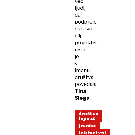
več
ljudi,
da
podprejo
osnovni
cilj
projekta,«
nam
je
v
imenu
društva
povedala
Tina
Siega
.
društvo
lepa si
jesnice
inkluzivni