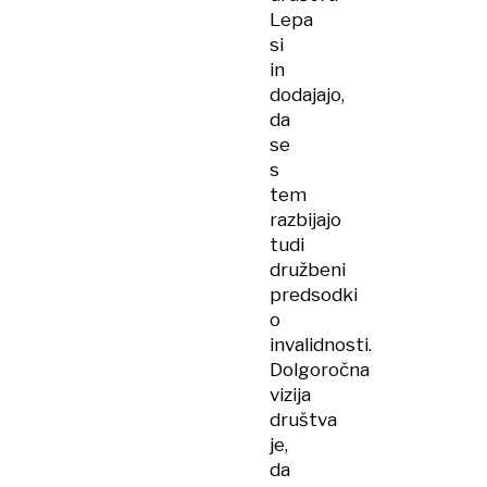
Lepa
si
in
dodajajo,
da
se
s
tem
razbijajo
tudi
družbeni
predsodki
o
invalidnosti.
Dolgoročna
vizija
društva
je,
da