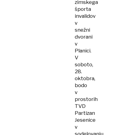
zimskega
športa
invalidov
v
snežni
dvorani
v
Planici.
V
soboto,
28.
oktobra,
bodo
v
prostorih
TVD
Partizan
Jesenice
v
sodelovanju