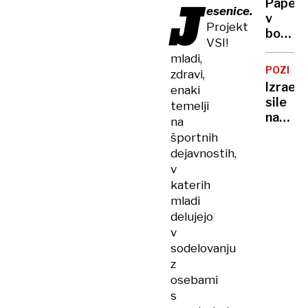
J
Papež
poskusi
esenice.
v
jutri
Projekt
božič
VSI!
nagovo
mladi,
pozval
POZIV
zdravi,
h
Izrael
enaki
končan
sile
temelji
spopa
napred
na
za
športnih
več
dejavnostih,
kilome
v
globlje
katerih
v
mladi
Sirijo
delujejo
v
sodelovanju
z
osebami
s