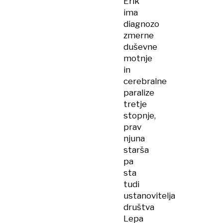
Erik
ima
diagnozo
zmerne
duševne
motnje
in
cerebralne
paralize
tretje
stopnje,
prav
njuna
starša
pa
sta
tudi
ustanovitelja
društva
Lepa