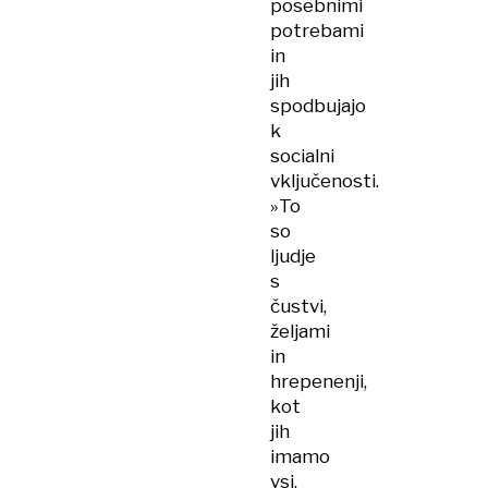
posebnimi
potrebami
in
jih
spodbujajo
k
socialni
vključenosti.
»To
so
ljudje
s
čustvi,
željami
in
hrepenenji,
kot
jih
imamo
vsi,