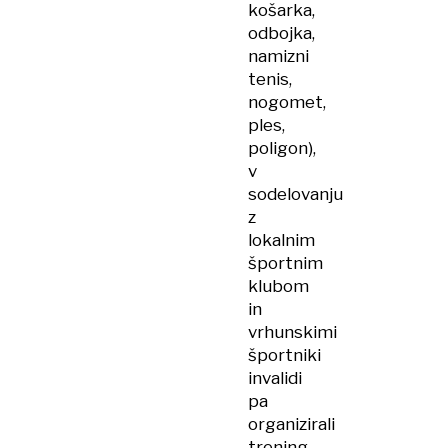
košarka,
odbojka,
namizni
tenis,
nogomet,
ples,
poligon),
v
sodelovanju
z
lokalnim
športnim
klubom
in
vrhunskimi
športniki
invalidi
pa
organizirali
trening