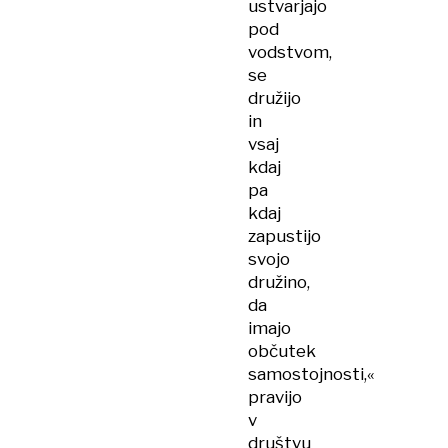
ustvarjajo
pod
vodstvom,
se
družijo
in
vsaj
kdaj
pa
kdaj
zapustijo
svojo
družino,
da
imajo
občutek
samostojnosti,«
pravijo
v
društvu