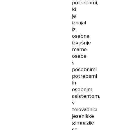
potrebami,
ki
je
izhajal
iz
osebne
izkušnje
mame
osebe
s
posebnimi
potrebami
in
osebnim
asistentom,
v
telovadnici
jeseniške
gimnazije
so