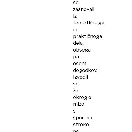
so
zasnovali
iz
teoretičnega
in
praktičnega
dela,
obsega
pa
osem
dogodkov.
Izvedli
so
že
okroglo
mizo
s
športno
stroko
na