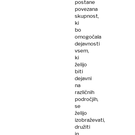
postane
povezana
skupnost,
ki
bo
omogočala
dejavnosti
vsem,
ki
želijo
biti
dejavni
na
različnih
področjih,
se
želijo
izobraževati,
družiti
in