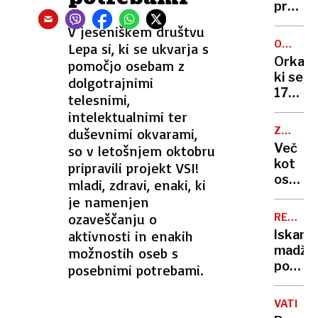
smo
predst
prazno
dežurn
V jeseniškem društvu
v
služb:
OGROŽ
Lepa si, ki se ukvarja s
snegu,
»Zarad
VRSTA
Orka,
pomočjo osebam z
zmrznj
vas
ki se
dolgotrajnimi
a
se
17
srečni"
telesnimi,
prebiva
dni
intelektualnimi ter
Sloveni
ni
tudi
ZGODIL
duševnimi okvarami,
mogla
SE
med
Več
so v letošnjem oktobru
ločiti
JE
praznik
kot
pripravili projekt VSI!
od
počut
osems
mladi, zdravi, enaki, ki
trupla
varne.«
let
je namenjen
svojeg
od
ozaveščanju o
mladič
REŠEVA
postav
AKCIJA
ima
aktivnosti in enakih
Iskanje
prvih
nov
madža
možnostih oseb s
jasli
narašč
pohodn
posebnimi potrebami.
onemo
znova
VATIKA
bodo