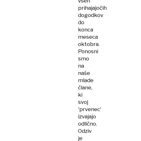
vseh
prihajajočih
dogodkov
do
konca
meseca
oktobra.
Ponosni
smo
na
naše
mlade
člane,
ki
svoj
'prvenec'
izvajajo
odlično.
Odziv
je