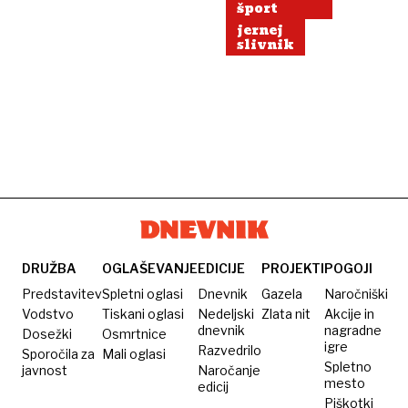
šport
jernej
slivnik
DRUŽBA
OGLAŠEVANJE
EDICIJE
PROJEKTI
POGOJI
Predstavitev
Spletni oglasi
Dnevnik
Gazela
Naročniški
Vodstvo
Tiskani oglasi
Nedeljski
Zlata nit
Akcije in
dnevnik
nagradne
Dosežki
Osmrtnice
igre
Razvedrilo
Sporočila za
Mali oglasi
Spletno
javnost
Naročanje
mesto
edicij
Piškotki