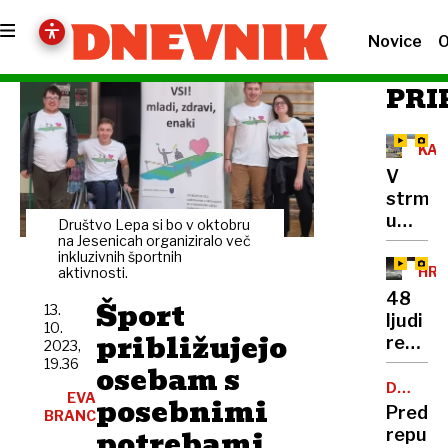
Novice
O
PRI
KA
V
strmog
umrlo
Društvo Lepa si bo v oktobru
38
na Jesenicah organiziralo več
inkluzivnih športnih
ljudi,
HRV
aktivnosti.
pojavlj
48
Šport
se
13.
ljudi
10.
vse
približujejo
reševal
2023,
več
iz
19.36
osebam s
špekula
snežn
DEŽURN
o
EVA
posebnimi
SLUŽBE
meteža
Predse
BRANC
vzroku
"Božič
potrebami
republ
nesreč