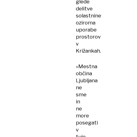
glede
delitve
solastnine
oziroma
uporabe
prostorov
v
Križankah.
»Mestna
občina
Ljubljana
ne
sme
in
ne
more
posegati
v
tujo