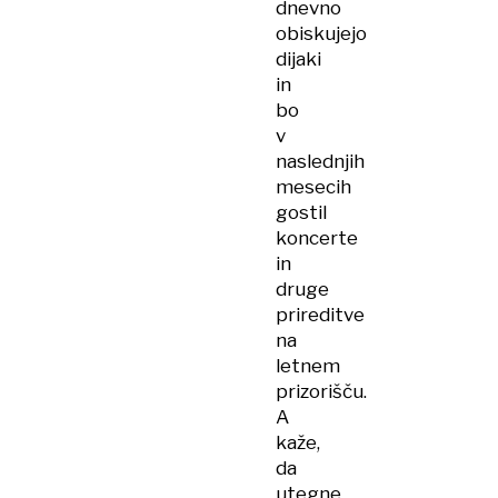
dnevno
obiskujejo
dijaki
in
bo
v
naslednjih
mesecih
gostil
koncerte
in
druge
prireditve
na
letnem
prizorišču.
A
kaže,
da
utegne