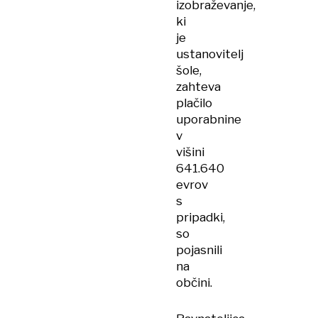
izobraževanje,
ki
je
ustanovitelj
šole,
zahteva
plačilo
uporabnine
v
višini
641.640
evrov
s
pripadki,
so
pojasnili
na
občini.