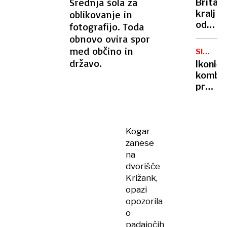
Srednja šola za
Britan
Nico
oblikovanje in
kralj
pa
odpove
fotografijo. Toda
njen
obvezn
obnovo ovira spor
sin
zaradi
med občino in
SIMBOL
strans
HIPIJEV
državo.
Ikoničn
učinko
kombi
zdravlj
praznu
raka
75.
rojstni
dan
Kogar
zanese
na
dvorišče
Križank,
opazi
opozorila
o
padajočih