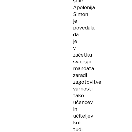
šole
Apolonija
Simon
je
povedala,
da
je
v
začetku
svojega
mandata
zaradi
zagotovitve
varnosti
tako
učencev
in
učiteljev
kot
tudi