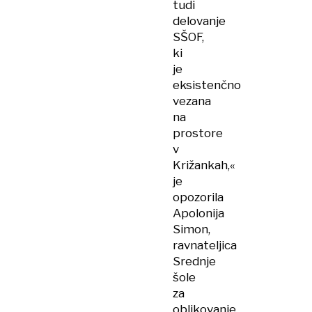
tudi
delovanje
SŠOF,
ki
je
eksistenčno
vezana
na
prostore
v
Križankah,«
je
opozorila
Apolonija
Simon,
ravnateljica
Srednje
šole
za
oblikovanje