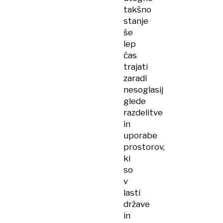
takšno
stanje
še
lep
čas
trajati
zaradi
nesoglasij
glede
razdelitve
in
uporabe
prostorov,
ki
so
v
lasti
države
in