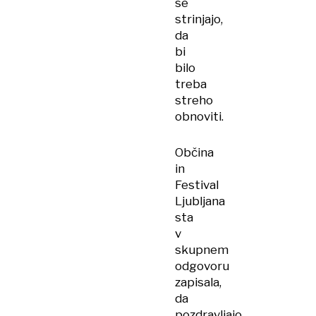
se
strinjajo,
da
bi
bilo
treba
streho
obnoviti.
Občina
in
Festival
Ljubljana
sta
v
skupnem
odgovoru
zapisala,
da
pozdravljajo