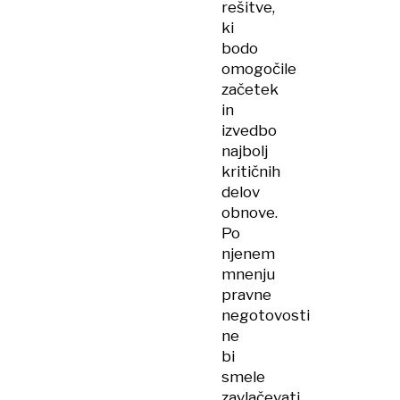
rešitve,
ki
bodo
omogočile
začetek
in
izvedbo
najbolj
kritičnih
delov
obnove.
Po
njenem
mnenju
pravne
negotovosti
ne
bi
smele
zavlačevati