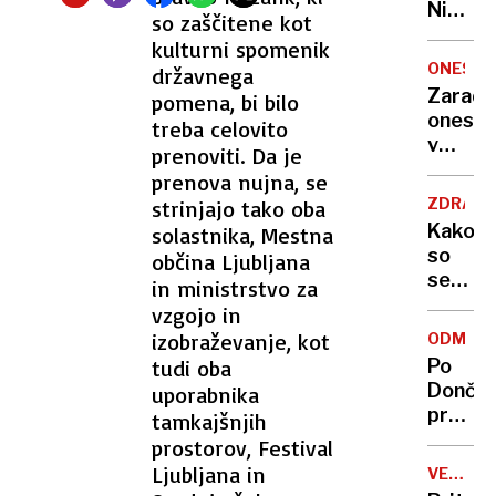
Nikoli
so zaščitene kot
nisem
kulturni spomenik
pomisli
ONESNA
državnega
da je
Zaradi
pomena, bi bilo
to v
onesna
treba celovito
moji
v
prenoviti. Da je
Ljublja
delu
prenova nujna, se
sploh
Logat
mogoč
ZDRAVS
strinjajo tako oba
voda
Kako
solastnika, Mestna
nepitn
so
občina Ljubljana
se
in ministrstvo za
zasuka
vzgojo in
cilji
izobraževanje, kot
ODMEV
Golobo
tudi oba
Po
vlade
Dončić
uporabnika
prodaji
tamkajšnjih
Karma
prostorov, Festival
je
Ljubljana in
VELIKA
psica,
BRITANI