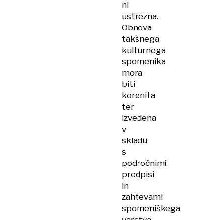
ni
ustrezna.
Obnova
takšnega
kulturnega
spomenika
mora
biti
korenita
ter
izvedena
v
skladu
s
področnimi
predpisi
in
zahtevami
spomeniškega
varstva