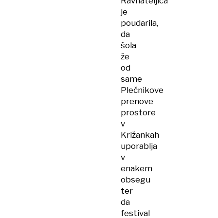
Ravnateljica
je
poudarila,
da
šola
že
od
same
Plečnikove
prenove
prostore
v
Križankah
uporablja
v
enakem
obsegu
ter
da
festival