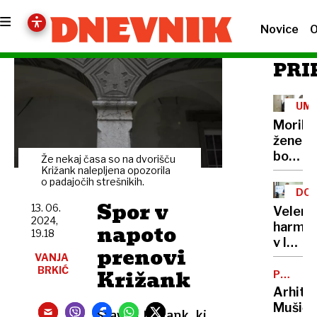
Novice
O
PRI
UM
Morile
žene
bo
Že nekaj časa so na dvorišču
sedel
Križank nalepljena opozorila
o padajočih strešnikih.
21
DOB
let
Spor v
PRO
13. 06.
Velenj
2024,
napoto
harmon
19.18
v lov
prenovi
na
VANJA
BRKIĆ
Križank
nov
POTNIŠK
CENTER
Guinne
Arhite
rekord
Mušič:
Stavbo Križank, ki