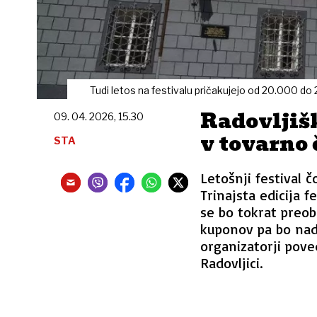
Tudi letos na festivalu pričakujejo od 20.000 d
Radovljišk
09. 04. 2026, 15.30
v tovarno
STA
Letošnji festival čo
Trinajsta edicija f
se bo tokrat preob
kuponov pa bo nado
organizatorji pove
Radovljici.