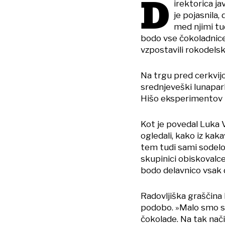
D
irektorica j
je pojasnila
med njimi tu
bodo vse čokoladnic
vzpostavili rokodelsko
Na trgu pred cerkvijo
srednjeveški lunapark
Hišo eksperimentov b
Kot je povedal Luka V
ogledali, kako iz kak
tem tudi sami sodelo
skupinici obiskovalce
bodo delavnico vsak d
Radovljiška graščina 
podobo. »Malo smo se 
čokolade. Na tak nači