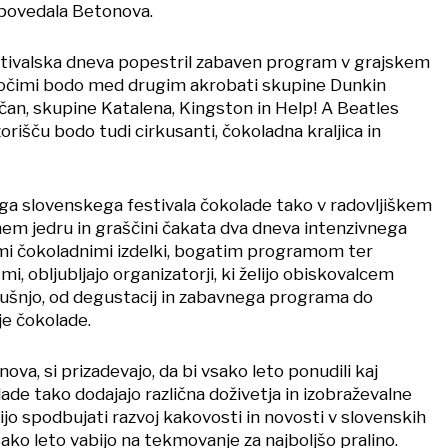
apovedala Betonova.
stivalska dneva popestril zabaven program v grajskem
očimi bodo med drugim akrobati skupine Dunkin
čan, skupine Katalena, Kingston in Help! A Beatles
orišču bodo tudi cirkusanti, čokoladna kraljica in
ga slovenskega festivala čokolade tako v radovljiškem
m jedru in graščini čakata dva dneva intenzivnega
mi čokoladnimi izdelki, bogatim programom ter
i, obljubljajo organizatorji, ki želijo obiskovalcem
kušnjo, od degustacij in zabavnega programa do
je čokolade.
ova, si prizadevajo, da bi vsako leto ponudili kaj
ade tako dodajajo različna doživetja in izobraževalne
lijo spodbujati razvoj kakovosti in novosti v slovenskih
vsako leto vabijo na tekmovanje za najboljšo pralino.