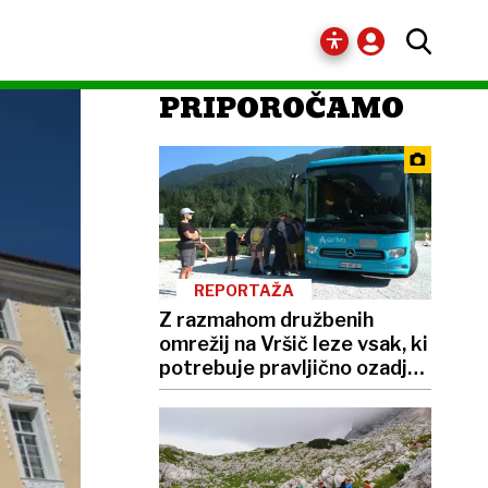
PRIPOROČAMO
REPORTAŽA
Z razmahom družbenih
omrežij na Vršič leze vsak, ki
potrebuje pravljično ozadje
za selfije