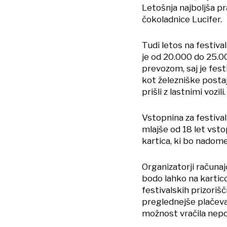
Letošnja najboljša pr
čokoladnice Lucifer.
Tudi letos na festival
je od 20.000 do 25.00
prevozom, saj je fest
kot železniške postaj
prišli z lastnimi vozili.
Vstopnina za festiva
mlajše od 18 let vsto
kartica, ki bo nadom
Organizatorji računaj
bodo lahko na kartico
festivalskih prizorišč
preglednejše plačev
možnost vračila nepo