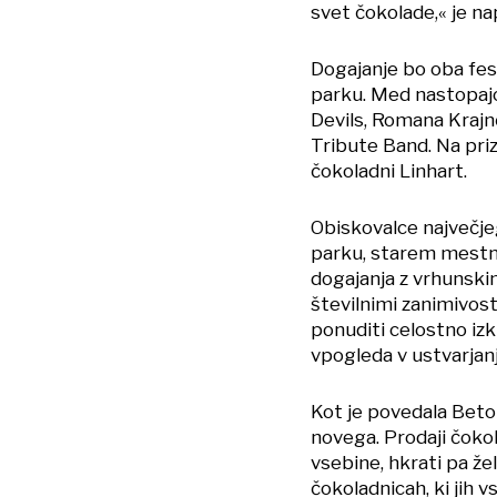
svet čokolade,« je n
Dogajanje bo oba fe
parku. Med nastopaj
Devils, Romana Krajn
Tribute Band. Na priz
čokoladni Linhart.
Obiskovalce največje
parku, starem mestne
dogajanja z vrhunski
številnimi zanimivostm
ponuditi celostno iz
vpogleda v ustvarjan
Kot je povedala Beton
novega. Prodaji čokol
vsebine, hkrati pa že
čokoladnicah, ki jih 