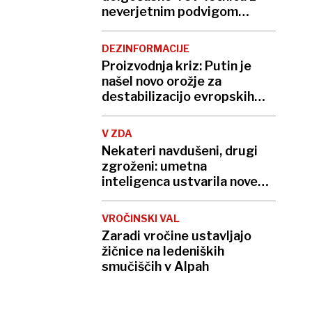
neverjetnim podvigom
podrla lastni rekord
DEZINFORMACIJE
Proizvodnja kriz: Putin je
našel novo orožje za
destabilizacijo evropskih
demokracij
V ZDA
Nekateri navdušeni, drugi
zgroženi: umetna
inteligenca ustvarila nove
viruse
VROČINSKI VAL
Zaradi vročine ustavljajo
žičnice na ledeniških
smučiščih v Alpah