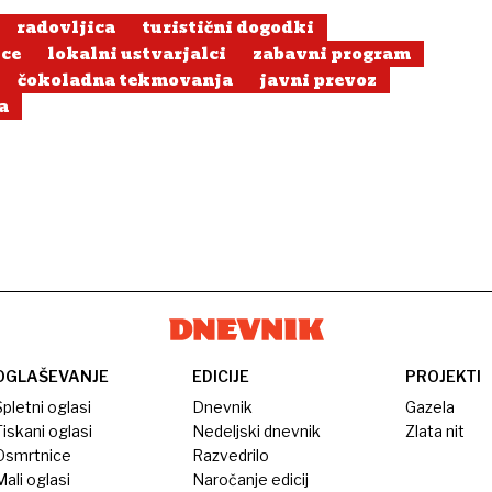
radovljica
turistični dogodki
ice
lokalni ustvarjalci
zabavni program
čokoladna tekmovanja
javni prevoz
a
OGLAŠEVANJE
EDICIJE
PROJEKTI
pletni oglasi
Dnevnik
Gazela
iskani oglasi
Nedeljski dnevnik
Zlata nit
Osmrtnice
Razvedrilo
ali oglasi
Naročanje edicij