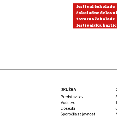
festival čokolade
čokoladne delavn
tovarna čokolade
festivalska kartic
DRUŽBA
Predstavitev
S
Vodstvo
T
Dosežki
Sporočila za javnost
M