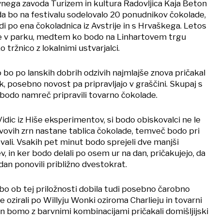
avnega zavoda Turizem in kultura Radovljica Kaja Beton
, da bo na festivalu sodelovalo 20 ponudnikov čokolade,
di po ena čokoladnica iz Avstrije in s Hrvaškega. Letos
e v parku, medtem ko bodo na Linhartovem trgu
 tržnico z lokalnimi ustvarjalci.
 bo po lanskih dobrih odzivih najmlajše znova pričakal
, posebno novost pa pripravljajo v graščini. Skupaj s
odo namreč pripravili tovarno čokolade.
idic iz Hiše eksperimentov, si bodo obiskovalci ne le
avovih zrn nastane tablica čokolade, temveč bodo pri
vali. Vsakih pet minut bodo sprejeli dve manjši
v, in ker bodo delali po osem ur na dan, pričakujejo, da
an ponovili približno dvestokrat.
bo ob tej priložnosti dobila tudi posebno čarobno
ozirali po Willyju Wonki oziroma Charlieju in tovarni
n bomo z barvnimi kombinacijami pričakali domišljijski