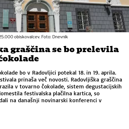
o 25.000 obiskovalcev. Foto: Dnevnik
a graščina se bo prelevila
 čokolade
kolade bo v Radovljici potekal 18. in 19. aprila.
estivala prinaša več novosti. Radovljiška graščina
razila v tovarno čokolade, sistem degustacijskih
mestila festivalska plačilna kartica, so
dali na današnji novinarski konferenci v