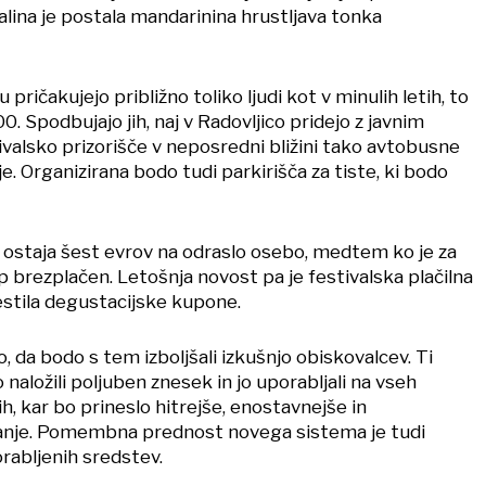
alina je postala mandarinina hrustljava tonka
u pričakujejo približno toliko ljudi kot v minulih letih, to
0. Spodbujajo jih, naj v Radovljico pridejo z javnim
ivalsko prizorišče v neposredni bližini tako avtobusne
e. Organizirana bodo tudi parkirišča za tiste, ki bodo
l ostaja šest evrov na odraslo osebo, medtem ko je za
p brezplačen. Letošnja novost pa je festivalska plačilna
estila degustacijske kupone.
o, da bodo s tem izboljšali izkušnjo obiskovalcev. Ti
 naložili poljuben znesek in jo uporabljali na vseh
ih, kar bo prineslo hitrejše, enostavnejše in
anje. Pomembna prednost novega sistema je tudi
rabljenih sredstev.