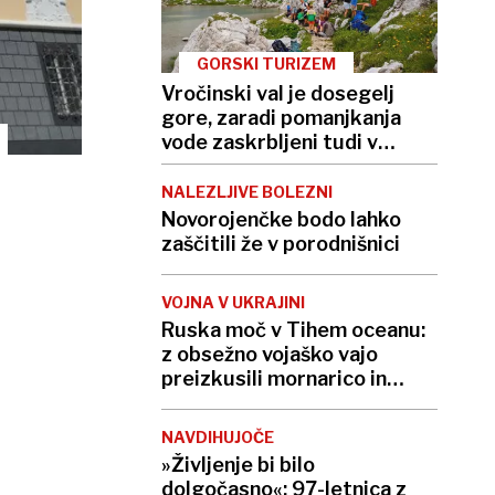
GORSKI TURIZEM
Vročinski val je dosegelj
gore, zaradi pomanjkanja
vode zaskrbljeni tudi v
kočah
NALEZLJIVE BOLEZNI
Novorojenčke bodo lahko
zaščitili že v porodnišnici
VOJNA V UKRAJINI
Ruska moč v Tihem oceanu:
z obsežno vojaško vajo
preizkusili mornarico in
balistične rakete
NAVDIHUJOČE
»Življenje bi bilo
dolgočasno«: 97-letnica z