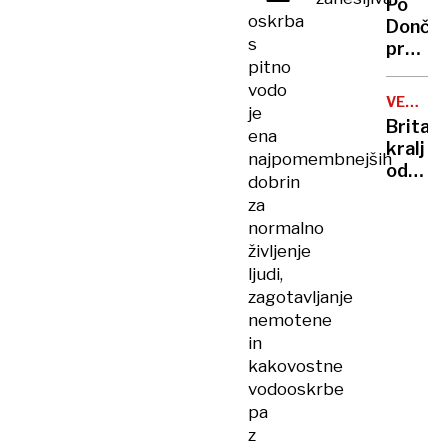
Po
vlade
oskrba
Dončić
s
prodaji
pitno
Karma
vodo
je
VELIKA
je
psica,
BRITANI
Britan
ena
Nico
kralj
pa
najpomembnejših
odpove
njen
dobrin
obvezn
sin
za
zaradi
normalno
strans
življenje
učinko
ljudi,
zdravlj
zagotavljanje
raka
nemotene
in
kakovostne
vodooskrbe
pa
z