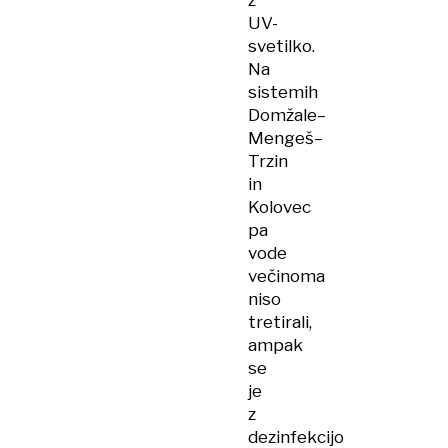
z
UV-
svetilko.
Na
sistemih
Domžale–
Mengeš–
Trzin
in
Kolovec
pa
vode
večinoma
niso
tretirali,
ampak
se
je
z
dezinfekcijo