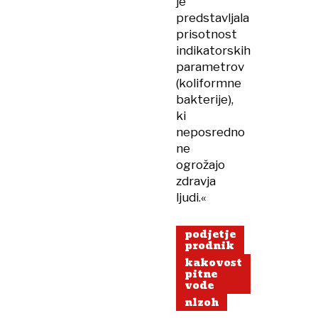
je
predstavljala
prisotnost
indikatorskih
parametrov
(koliformne
bakterije),
ki
neposredno
ne
ogrožajo
zdravja
ljudi.«
podjetje
prodnik
kakovost
pitne
vode
nlzoh