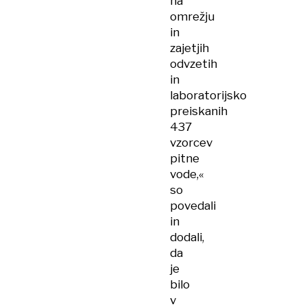
na
omrežju
in
zajetjih
odvzetih
in
laboratorijsko
preiskanih
437
vzorcev
pitne
vode,«
so
povedali
in
dodali,
da
je
bilo
v