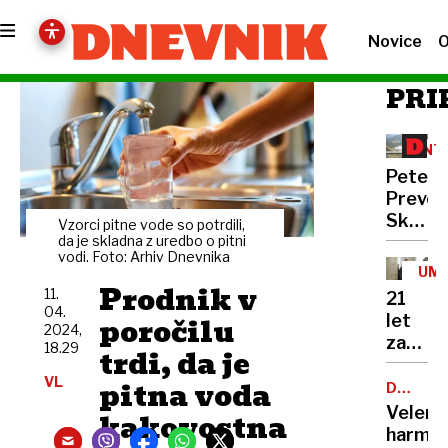
Novice
O
PRI
INT
Peter
Prevc:
Skakal
Vzorci pitne vode so potrdili,
policaji
da je skladna z uredbo o pitni
vodi. Foto: Arhiv Dnevnika
niso
UM
opravlj
Prodnik v
11.
21
svojeg
04.
poročilu
let
dela
2024,
zapora
18.29
trdi, da je
Bančni
VL
pitna voda
inšpek
DOBROD
PROJEK
s
Velenj
kakovostna
pasom
harmon