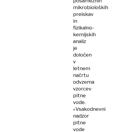
posameznih
mikrobioloških
preiskav
in
fizikalno-
kemijskih
analiz
je
določen
v
letnem
načrtu
odvzema
vzorcev
pitne
vode.
»Vsakodnevni
nadzor
pitne
vode