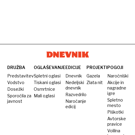
DRUŽBA
OGLAŠEVANJE
EDICIJE
PROJEKTI
POGOJI
Predstavitev
Spletni oglasi
Dnevnik
Gazela
Naročniški
Vodstvo
Tiskani oglasi
Nedeljski
Zlata nit
Akcije in
dnevnik
nagradne
Dosežki
Osmrtnice
igre
Razvedrilo
Sporočila za
Mali oglasi
Spletno
javnost
Naročanje
mesto
edicij
Piškotki
Avtorske
pravice
Volilna