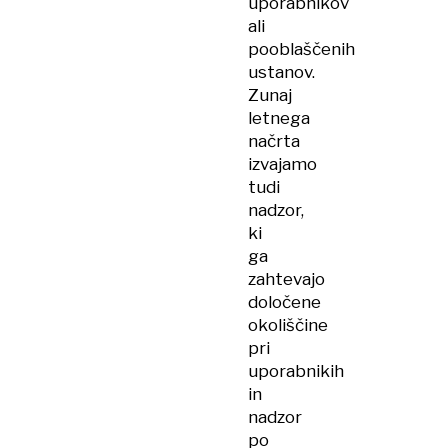
uporabnikov
ali
pooblaščenih
ustanov.
Zunaj
letnega
načrta
izvajamo
tudi
nadzor,
ki
ga
zahtevajo
določene
okoliščine
pri
uporabnikih
in
nadzor
po