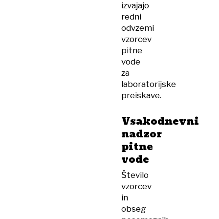
izvajajo
redni
odvzemi
vzorcev
pitne
vode
za
laboratorijske
preiskave.
Vsakodnevni
nadzor
pitne
vode
Število
vzorcev
in
obseg