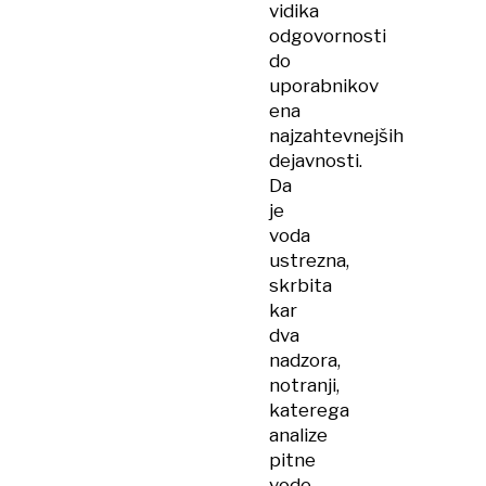
vidika
odgovornosti
do
uporabnikov
ena
najzahtevnejših
dejavnosti.
Da
je
voda
ustrezna,
skrbita
kar
dva
nadzora,
notranji,
katerega
analize
pitne
vode