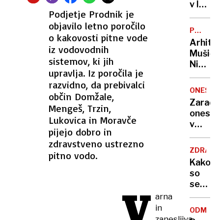
zadavil
v lov
Podjetje Prodnik je
ženo
na
objavilo letno poročilo
nov
POTNIŠK
o kakovosti pitne vode
Guinne
CENTER
Arhite
rekord
iz vodovodnih
Mušič:
sistemov, ki jih
Nikoli
upravlja. Iz poročila je
nisem
razvidno, da prebivalci
pomisli
ONESNA
občin Domžale,
da je
Zaradi
Mengeš, Trzin,
to v
onesna
moji
Lukovica in Moravče
v
Ljublja
pijejo dobro in
delu
sploh
zdravstveno ustrezno
Logat
mogoč
ZDRAVS
pitno vodo.
voda
Kako
nepitn
so
se
V
zasuka
arna
cilji
in
ODMEV
Golobo
zanesljiva