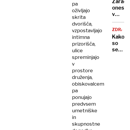
Zaradi
pa
to v
onesna
oživljajo
moji
v
Ljublja
skrita
delu
sploh
dvorišča,
Logat
mogoč
ZDRAVS
vzpostavljajo
voda
Kako
intimna
nepitn
so
prizorišča,
se
ulice
zasuka
spreminjajo
cilji
v
Golobo
prostore
vlade
druženja,
obiskovalcem
pa
ponujajo
predvsem
umetniške
in
skupnostne