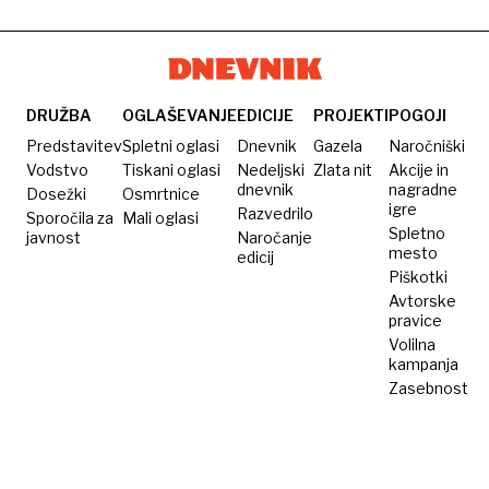
DRUŽBA
OGLAŠEVANJE
EDICIJE
PROJEKTI
POGOJI
Predstavitev
Spletni oglasi
Dnevnik
Gazela
Naročniški
Vodstvo
Tiskani oglasi
Nedeljski
Zlata nit
Akcije in
dnevnik
nagradne
Dosežki
Osmrtnice
igre
Razvedrilo
Sporočila za
Mali oglasi
Spletno
javnost
Naročanje
mesto
edicij
Piškotki
Avtorske
pravice
Volilna
kampanja
Zasebnost