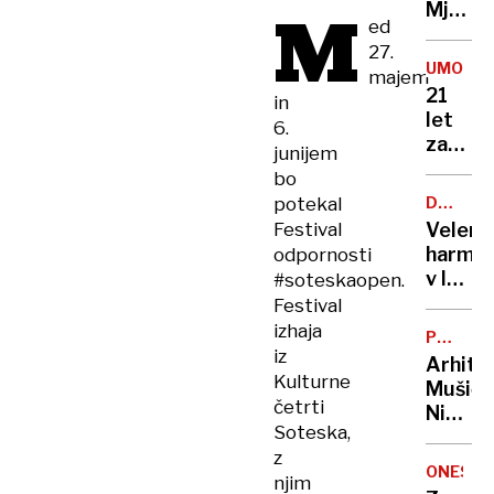
M
Mjanm
ed
zahtev
27.
že
UMOR
majem
več
21
in
kot
let
6.
1000
zapora
junijem
žrtev
Bančni
bo
inšpek
potekal
DOBROD
s
PROJEK
Festival
Velenj
pasom
harmon
odpornosti
zadavil
v lov
#soteskaopen.
ženo
na
Festival
nov
izhaja
POTNIŠK
Guinne
iz
CENTER
Arhite
rekord
Kulturne
Mušič:
četrti
Nikoli
Soteska,
nisem
z
pomisli
ONESNA
njim
da je