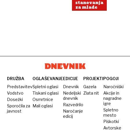
stanovanja
za mlade
DRUŽBA
OGLAŠEVANJE
EDICIJE
PROJEKTI
POGOJI
Predstavitev
Spletni oglasi
Dnevnik
Gazela
Naročniški
Vodstvo
Tiskani oglasi
Nedeljski
Zlata nit
Akcije in
dnevnik
nagradne
Dosežki
Osmrtnice
igre
Razvedrilo
Sporočila za
Mali oglasi
Spletno
javnost
Naročanje
mesto
edicij
Piškotki
Avtorske