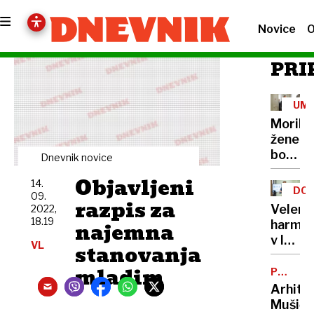
Novice
O
PRI
UM
Morile
žene
bo
Dnevnik novice
sedel
Objavljeni
14.
21
DOB
09.
let
razpis za
PRO
Velenj
2022,
18.19
najemna
harmon
v lov
VL
stanovanja
na
mladim
nov
POTNIŠK
CENTER
Guinne
Arhite
rekord
Mušič: