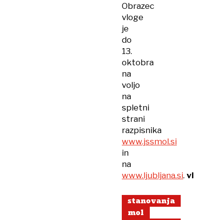
Obrazec
vloge
je
do
13.
oktobra
na
voljo
na
spletni
strani
razpisnika
www.jssmol.si
in
na
www.ljubljana.si
.
vl
stanovanja
mol