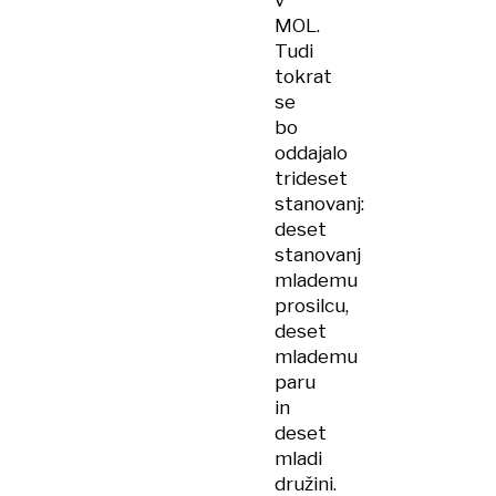
v
MOL.
Tudi
tokrat
se
bo
oddajalo
trideset
stanovanj:
deset
stanovanj
mlademu
prosilcu,
deset
mlademu
paru
in
deset
mladi
družini.