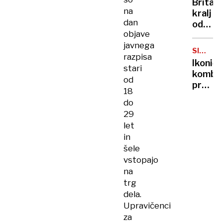
Britan
Nico
na
kralj
pa
dan
odpove
njen
objave
obvezn
sin
javnega
zaradi
SIMBOL
razpisa
strans
HIPIJEV
Ikoničn
učinko
stari
kombi
zdravlj
od
praznu
raka
18
75.
do
rojstni
29
dan
let
in
šele
vstopajo
na
trg
dela.
Upravičenci
za