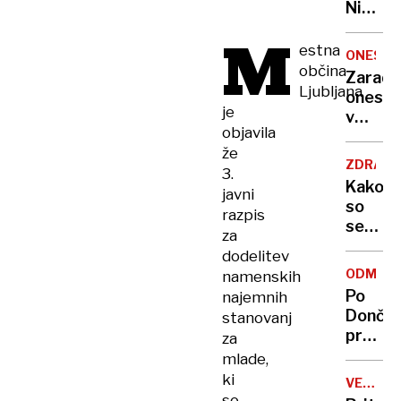
Nikoli
nisem
M
pomisli
estna
ONESNA
da je
občina
Zaradi
to v
Ljubljana
onesna
moji
je
v
Ljublja
objavila
delu
sploh
že
Logat
mogoč
ZDRAVS
3.
voda
Kako
javni
nepitn
so
razpis
se
za
zasuka
dodelitev
cilji
ODMEV
namenskih
Golobo
Po
najemnih
vlade
Dončić
stanovanj
prodaji
za
Karma
mlade,
je
ki
VELIKA
psica,
BRITANI
so