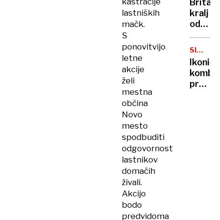
kastracije
Britan
Nico
lastniških
kralj
pa
odpove
mačk.
njen
obvezn
S
sin
zaradi
ponovitvijo
SIMBOL
strans
letne
HIPIJEV
Ikoničn
učinko
akcije
kombi
zdravlj
želi
praznu
raka
mestna
75.
občina
rojstni
Novo
dan
mesto
spodbuditi
odgovornost
lastnikov
domačih
živali.
Akcijo
bodo
predvidoma