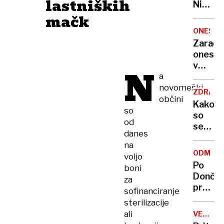
lastniških
Nikoli
nisem
mačk
pomisli
ONESNA
da je
Zaradi
to v
onesna
moji
v
N
Ljublja
a
delu
sploh
Logat
novomeški
mogoč
ZDRAVS
voda
občini
Kako
nepitn
so
so
od
se
danes
zasuka
na
cilji
ODMEV
voljo
Golobo
Po
boni
vlade
Dončić
za
prodaji
sofinanciranje
Karma
sterilizacije
je
ali
VELIKA
psica,
BRITANI