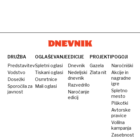
DRUŽBA
OGLAŠEVANJE
EDICIJE
PROJEKTI
POGOJI
Predstavitev
Spletni oglasi
Dnevnik
Gazela
Naročniški
Vodstvo
Tiskani oglasi
Nedeljski
Zlata nit
Akcije in
dnevnik
nagradne
Dosežki
Osmrtnice
igre
Razvedrilo
Sporočila za
Mali oglasi
Spletno
javnost
Naročanje
mesto
edicij
Piškotki
Avtorske
pravice
Volilna
kampanja
Zasebnost