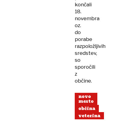
končali
18.
novembra
oz.
do
porabe
razpoložljivih
sredstev,
so
sporočili
z
občine.
novo
mesto
občina
veterina