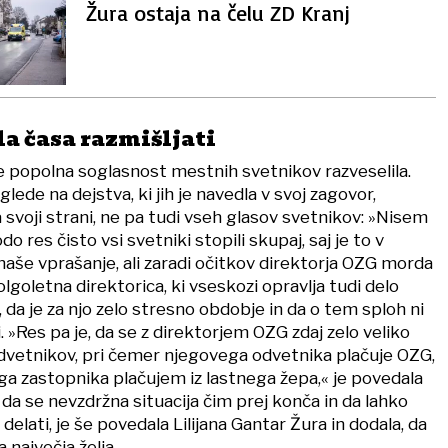
Žura ostaja na čelu ZD Kranj
la časa razmišljati
je popolna soglasnost mestnih svetnikov razveselila.
glede na dejstva, ki jih je navedla v svoj zagovor,
 svoji strani, ne pa tudi vseh glasov svetnikov: »Nisem
do res čisto vsi svetniki stopili skupaj, saj je to v
 naše vprašanje, ali zaradi očitkov direktorja OZG morda
dolgoletna direktorica, ki vseskozi opravlja tudi delo
, da je za njo zelo stresno obdobje in da o tem sploh ni
. »Res pa je, da se z direktorjem OZG zdaj zelo veliko
vetnikov, pri čemer njegovega odvetnika plačuje OZG,
a zastopnika plačujem iz lastnega žepa,« je povedala
i, da se nevzdržna situacija čim prej konča in da lahko
elati, je še povedala Lilijana Gantar Žura in dodala, da
 največja želja.