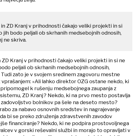
n ZD Kranj v prihodnosti čakajo veliki projekti in si
o jih bodo peljali ob skrhanih medsebojnih odnosih,
j ne skriva.
ZD Kranj v prihodnosti čakajo veliki projekti in si ne
 bodo peljali ob skrhanih medsebojnih odnosih,
a. Tudi zato je v svojem sredinem zagovoru mestne
z vprašanjem: »Ali lahko direktor OZG ostane nekdo, ki
m pripomogel k rušenju medsebojnega zaupanja z
sistemu, ZD Kranj? Nekdo, ki na prvo mesto postavlja
, zadovoljstvo bolnikov pa šele na deseto mesto?
rabo za nabavo osnovnih sredstev in nagrajevanje
da bi se preko združenja zdravstvenih zavodov
jše financiranje? Nekdo, ki ne podpira prostovoljnega
alcev v gorski reševalni službi in morajo to opravljati v