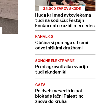
25.000 EVROV ŠKODE
Huda kri med avtovlekama
tudi na sodišču: Feštajn
konkurentu razbil mercedes
KANAL C0
Občina si pomaga s tremi
odvetniškimi družbami
SONČNE ELEKTRARNE
Pred agrovoltaiko svarijo
tudi akademiki
GAZA
Po dveh mesecih in pol
blokade lačni Palestinci
znova do kruha