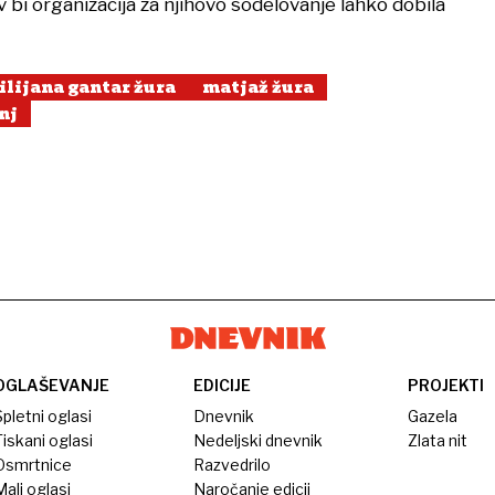
bi organizacija za njihovo sodelovanje lahko dobila
lilijana gantar žura
matjaž žura
nj
OGLAŠEVANJE
EDICIJE
PROJEKTI
pletni oglasi
Dnevnik
Gazela
iskani oglasi
Nedeljski dnevnik
Zlata nit
Osmrtnice
Razvedrilo
ali oglasi
Naročanje edicij