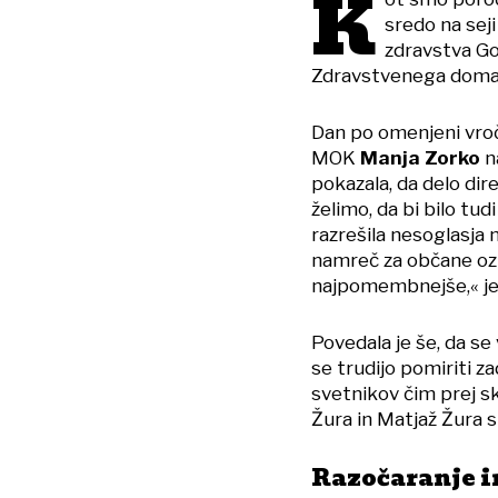
K
sredo na sej
zdravstva G
Zdravstvenega doma 
Dan po omenjeni vroči 
MOK
Manja Zorko
na
pokazala, da delo dir
želimo, da bi bilo tu
razrešila nesoglasja 
namreč za občane oz
najpomembnejše,« je
Povedala je še, da s
se trudijo pomiriti 
svetnikov čim prej sk
Žura in Matjaž Žura s
Razočaranje in