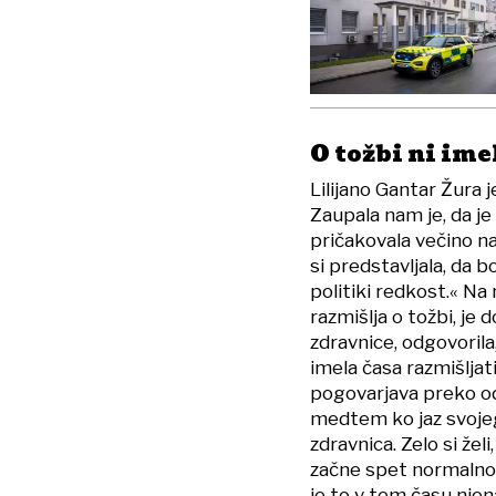
O tožbi ni ime
Lilijano Gantar Žura 
Zaupala nam je, da je 
pričakovala večino na
si predstavljala, da bo
politiki redkost.« Na
razmišlja o tožbi, je 
zdravnice, odgovorila
imela časa razmišljati
pogovarjava preko od
medtem ko jaz svojeg
zdravnica. Zelo si žel
začne spet normalno d
je to v tem času njena