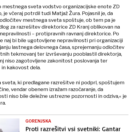
ijo mestnega sveta vodstvo organizacijske enote ZD
je včeraj potrdil tudi Matjaž Žura. Pojasnil je, da
odločitev mestnega sveta spoštuje, ob tem pa je
redlog za razrešitev direktorice ZD Kranj oblikovan na
nepravilnosti – protipravnih ravnanj direktorice. Po
naj bi bile ugotovljene nepravilnosti pri organizaciji
janju lastnega delovnega časa, sprejemanju odločitev
tnih tekmovanj ter izvrševanju pooblastil direktorja,
nj niso zagotovljene zakonitost poslovanja ter
 in kakovost dela.
sveta, ki predlagane razrešitve ni podprl, spoštujem
ečine, vendar obenem izražam razočaranje, da
ti niso bile deležne ustrezne pozornosti in odziva,« je
ra.
GORENJSKA
Proti razrešitvi vsi svetniki: Gantar