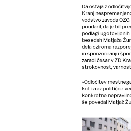
Da ostaja z odločitv
Kranj nespremenjeno, 
vodstvo zavoda OZG 
poudaril, da je bil p
podlagi ugotovljenih 
besedah Matjaža Žure 
dela oziroma razpore
in sponzoriranju špor
zaradi česar v ZD Kra
strokovnost, varnost
»Odločitev mestnega 
kot izraz politične v
konkretne nepravilnos
še povedal Matjaž Žu