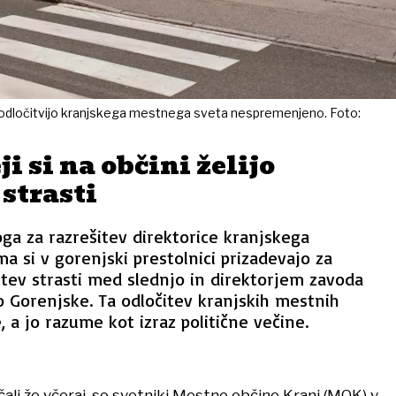
 odločitvijo kranjskega mestnega sveta nespremenjeno. Foto:
ji si na občini želijo
strasti
oga za razrešitev direktorice kranjskega
 si v gorenjski prestolnici prizadevajo za
tev strasti med slednjo in direktorjem zavoda
 Gorenjske. Ta odločitev kranjskih mestnih
, a jo razume kot izraz politične večine.
ali že včeraj, so svetniki Mestne občine Kranj (MOK) v