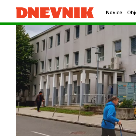
Novice
Obj