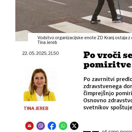
Vodstvo organizacijske enote ZD Kranj ostaja z
Tina Jereb
Po vroči se
22. 05. 2025, 21.50
pomiritve 
Po zavrnitvi predl
zdravstvenega doma
čimprejšnjo pomiri
Osnovno zdravstvo
svetnikov spoštuje
TINA JEREB
ot smo poroč