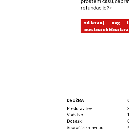
prostem času, čeprav 
refundacijo?«
zd kranj
ozg
mestna občina kra
DRUŽBA
Predstavitev
S
Vodstvo
T
Dosežki
Sporočila za javnost
M