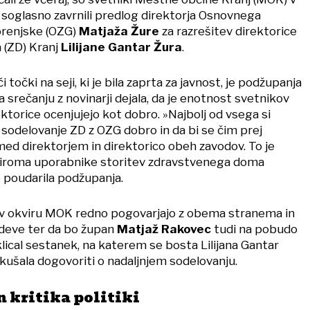
i soglasno zavrnili predlog direktorja Osnovnega
orenjske (OZG)
Matjaža Žure
za razrešitev direktorice
(ZD) Kranj
Lilijane Gantar Žura
.
točki na seji, ki je bila zaprta za javnost, je podžupanja
 srečanju z novinarji dejala, da je enotnost svetnikov
ektorice ocenjujejo kot dobro. »Najbolj od vsega si
di sodelovanje ZD z OZG dobro in da bi se čim prej
med direktorjem in direktorico obeh zavodov. To je
iroma uporabnike storitev zdravstvenega doma
 poudarila podžupanja.
e v okviru MOK redno pogovarjajo z obema stranema in
zadeve ter da bo župan
Matjaž Rakovec
tudi na pobudo
lical sestanek, na katerem se bosta Lilijana Gantar
kušala dogovoriti o nadaljnjem sodelovanju.
 kritika politiki