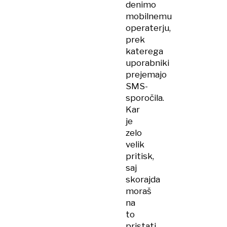
denimo
mobilnemu
operaterju,
prek
katerega
uporabniki
prejemajo
SMS-
sporočila.
Kar
je
zelo
velik
pritisk,
saj
skorajda
moraš
na
to
pristati.