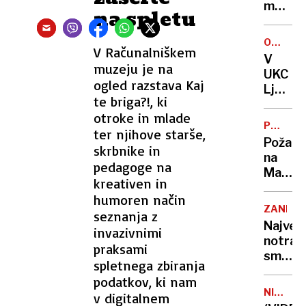
ogoljuf
metež
na spletu
strank
v
BiH
OBŠIRN
V Računalniškem
umrli
PREISK
V
štirje
muzeju je na
UKC
ljudje
ogled razstava Kaj
Ljublja
te briga?!, ki
preisk
otroke in mlade
domne
PRI
ter njihove starše,
preplač
KOPRU
Požar
skrbnike in
servis
na
medici
pedagoge na
Markov
oprem
kreativen in
Policis
humoren način
preisk
ZANIMI
seznanja z
sum
Največ
invazivnimi
kazniv
notran
praksami
dejanja
smučiš
spletnega zbiranja
na
podatkov, ki nam
svetu
NILSKI
v digitalnem
ima
KONJ