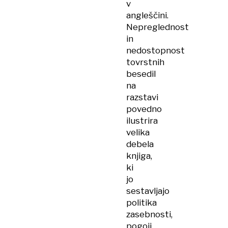
v
angleščini.
Nepreglednost
in
nedostopnost
tovrstnih
besedil
na
razstavi
povedno
ilustrira
velika
debela
knjiga,
ki
jo
sestavljajo
politika
zasebnosti,
pogoji