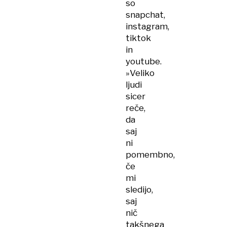
so
snapchat,
instagram,
tiktok
in
youtube.
»Veliko
ljudi
sicer
reče,
da
saj
ni
pomembno,
če
mi
sledijo,
saj
nič
takšnega