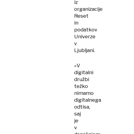
iz
organizacije
Reset
in
podatkov
Univerze
v
Ljubljani.
»V
digitalni
družbi
težko
nimamo
digitalnega
odtisa,
saj
je
v