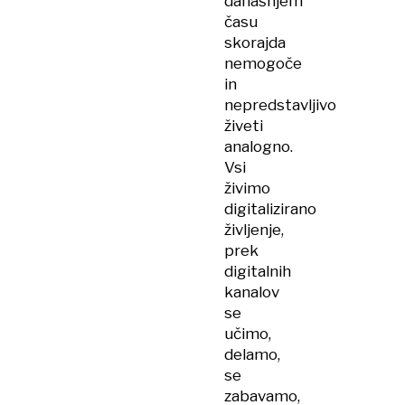
današnjem
času
skorajda
nemogoče
in
nepredstavljivo
živeti
analogno.
Vsi
živimo
digitalizirano
življenje,
prek
digitalnih
kanalov
se
učimo,
delamo,
se
zabavamo,