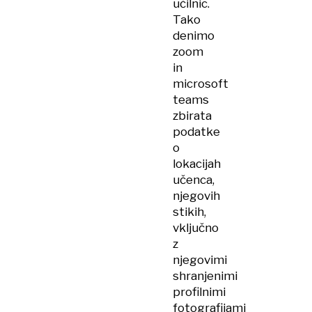
učilnic.
Tako
denimo
zoom
in
microsoft
teams
zbirata
podatke
o
lokacijah
učenca,
njegovih
stikih,
vključno
z
njegovimi
shranjenimi
profilnimi
fotografijami