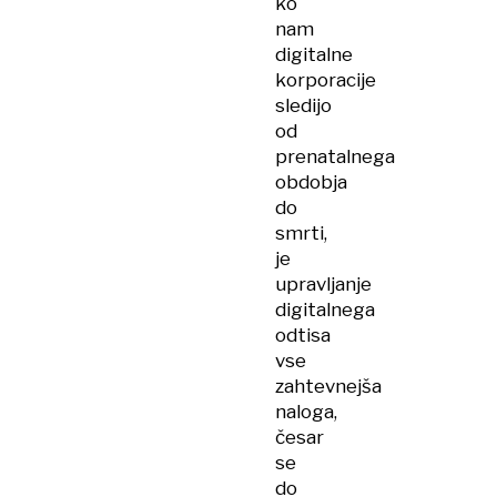
ko
nam
digitalne
korporacije
sledijo
od
prenatalnega
obdobja
do
smrti,
je
upravljanje
digitalnega
odtisa
vse
zahtevnejša
naloga,
česar
se
do