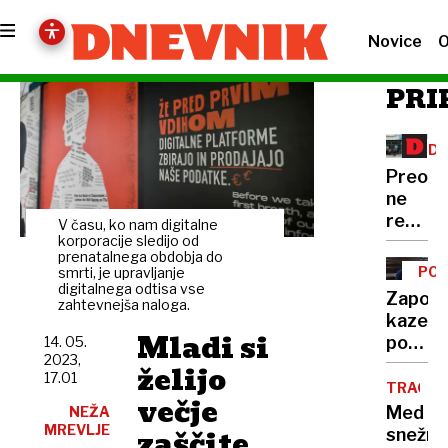
Novice
O
PRI
ZD
ZAV
Preobl
ne
rešuje
V času, ko nam digitalne
Vzaje
korporacije sledijo od
prenatalnega obdobja do
ne
PO
smrti, je upravljanje
zdravs
digitalnega odtisa vse
GOL
Zaporn
zahtevnejša naloga.
sektor
kazen:
Mladi si
podjet
14. 05.
2023,
pomag
želijo
17.01
Karitas
TRAGIČ
večje
nazadn
Med
NEŽA
pa je
MREVLJE
zaščite
snežni