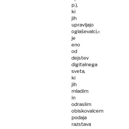
p.),
ki
jih
upravljajo
oglaševalci,«
je
eno
od
dejstev
digitalnega
sveta,
ki
jih
mladim
in
odraslim
obiskovalcem
podaja
razstava