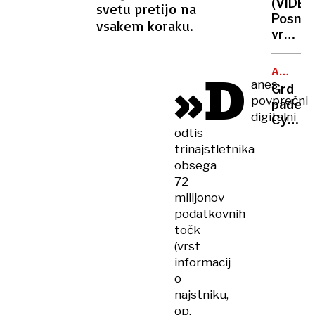
(VIDEO
svetu pretijo na
pet
Posne
vsakem koraku.
različn
vragoli
prog
mladič
ki je
»D
ALPSKO
očaral
anes
SMUČAN
Grd
svet
povprečni
padec
digitalni
Cyprie
odtis
Sarraz
trinajstletnika
obsega
72
milijonov
podatkovnih
točk
(vrst
informacij
o
najstniku,
op.