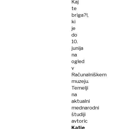
Kaj
te
briga?!,
ki
je
do
10.
junija
na
ogled
v
Računalniškem
muzeju.
Temelji
na
aktualni
mednarodni
študiji
avtoric
Katje