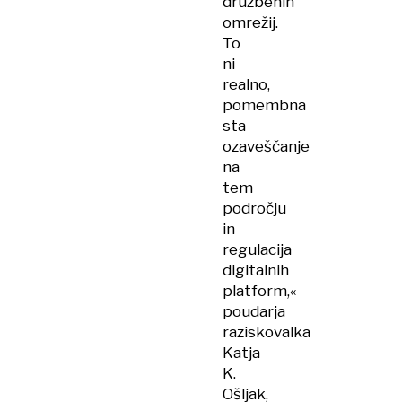
družbenih
omrežij.
To
ni
realno,
pomembna
sta
ozaveščanje
na
tem
področju
in
regulacija
digitalnih
platform,«
poudarja
raziskovalka
Katja
K.
Ošljak,