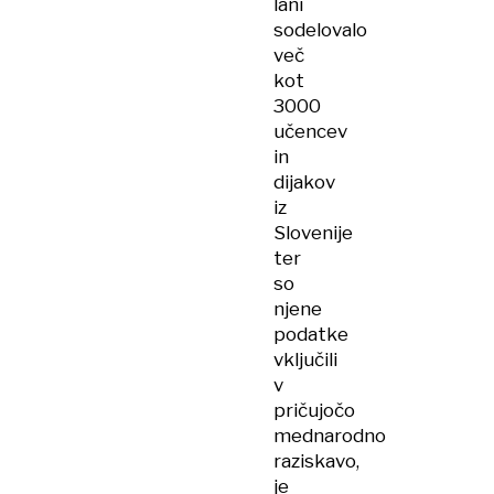
lani
sodelovalo
več
kot
3000
učencev
in
dijakov
iz
Slovenije
ter
so
njene
podatke
vključili
v
pričujočo
mednarodno
raziskavo,
je