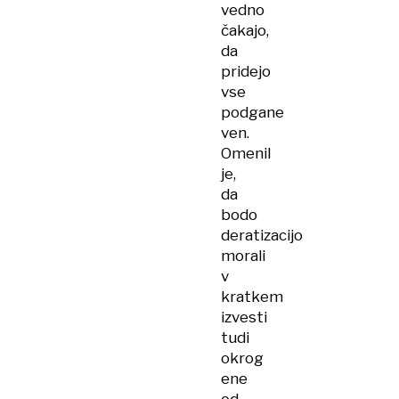
vedno
čakajo,
da
pridejo
vse
podgane
ven.
Omenil
je,
da
bodo
deratizacijo
morali
v
kratkem
izvesti
tudi
okrog
ene
od