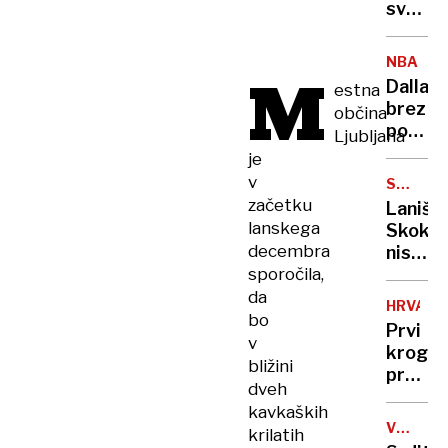
svari
pred
občins
NBA
M
projek
Dallas
estna
brez
občina
poško
Ljubljana
Dončić
je
prema
v
SMUČAR
Phoeni
SKOKI
začetku
Laniše
lanskega
Skoko
decembra
nisem
sporočila,
znal
potegn
da
HRVAŠK
iz
bo
Prvi
zadnji
v
krog
bližini
predse
dveh
volitev
kavkaških
še
VOJNA
krilatih
ne
V