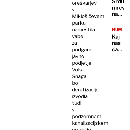
Srdito
oreškarjev
bo
UKRAJIN
mrcvar
v
prines
na
Miklošičevem
zmagov
fronti
parku
pred
namestila
NUMERO
skoraj
vabe
Kaj
priho
za
nas
Trump
čaka
podgane,
v
javno
letu
podjetje
2025
Voka
Snaga
bo
deratizacijo
izvedla
tudi
v
podzemnem
kanalizacijskem
omrežju.