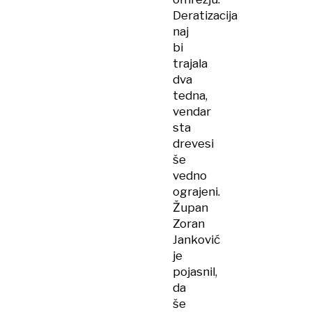
Deratizacija
naj
bi
trajala
dva
tedna,
vendar
sta
drevesi
še
vedno
ograjeni.
Župan
Zoran
Janković
je
pojasnil,
da
še