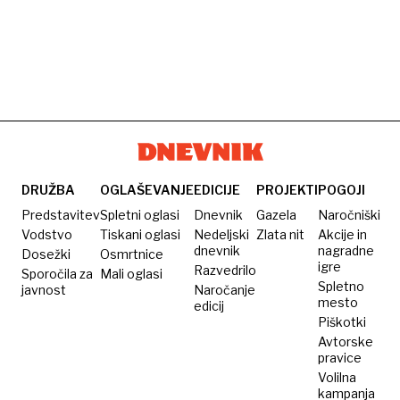
DRUŽBA
OGLAŠEVANJE
EDICIJE
PROJEKTI
POGOJI
Predstavitev
Spletni oglasi
Dnevnik
Gazela
Naročniški
Vodstvo
Tiskani oglasi
Nedeljski
Zlata nit
Akcije in
dnevnik
nagradne
Dosežki
Osmrtnice
igre
Razvedrilo
Sporočila za
Mali oglasi
Spletno
javnost
Naročanje
mesto
edicij
Piškotki
Avtorske
pravice
Volilna
kampanja