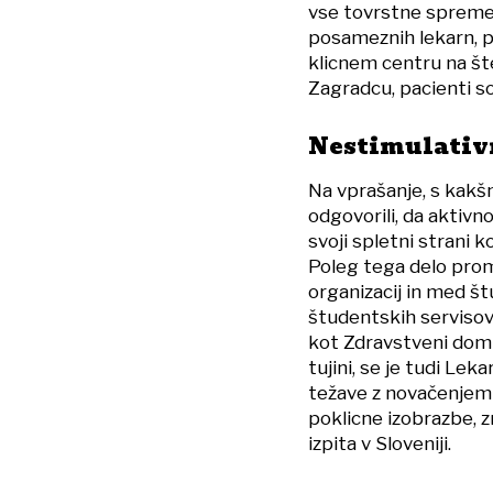
vse tovrstne sprememb
posameznih lekarn, pa
klicnem centru na št
Zagradcu, pacienti so 
Nestimulativn
Na vprašanje, s kakš
odgovorili, da aktivn
svoji spletni strani 
Poleg tega delo prom
organizacij in med št
študentskih servisov
kot Zdravstveni dom L
tujini, se je tudi Lek
težave z novačenjem k
poklicne izobrazbe, 
izpita v Sloveniji.