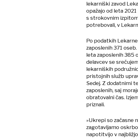
lekarniški zavod Lekar
opažajo od leta 2021
s strokovnim izpitom,
potrebovali, v Lekarni
Po podatkih Lekarne 
zaposlenih 371 oseb. 
leta zaposlenih 385 
delavcev se srečujemo
lekarniških podružnic
pristojnih služb upra
Sedej. Z dodatnimi t
zaposlenih, saj moraj
obratovalni čas. Izj
priznali.
»Ukrepi so začasne na
zagotavljamo oskrbo p
napotitvijo v najbližj