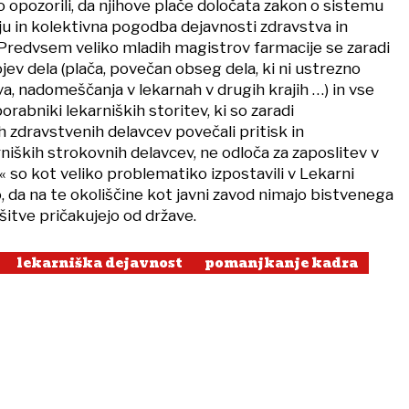
o opozorili, da njihove plače določata zakon o sistemu
ju in kolektivna pogodba dejavnosti zdravstva in
»Predvsem veliko mladih magistrov farmacije se zaradi
ev dela (plača, povečan obseg dela, ki ni ustrezno
a, nadomeščanja v lekarnah v drugih krajih …) in vse
orabniki lekarniških storitev, ki so zaradi
 zdravstvenih delavcev povečali pritisk in
niških strokovnih delavcev, ne odloča za zaposlitev v
,« so kot veliko problematiko izpostavili v Lekarni
so, da na te okoliščine kot javni zavod nimajo bistvenega
šitve pričakujejo od države.
lekarniška dejavnost
pomanjkanje kadra