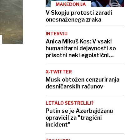
MAKEDONIJA
V Skopju protesti zaradi
onesnaženega zraka
INTERVJU
Anica Mikuš Kos: V vsaki
humanitarni dejavnosti so
prisotni neki egoistični
interesi
X-TWITTER
Musk obtožen cenzuriranja
desničarskih računov
LETALO SESTRELILI?
Putin se je Azerbajdžanu
opravičil za "tragični
incident"