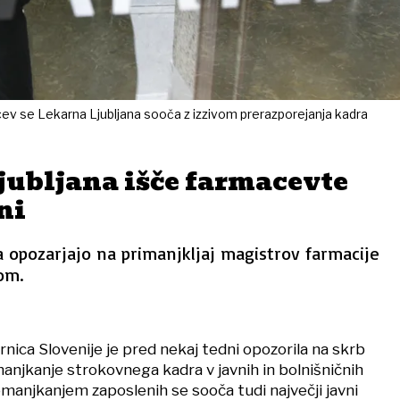
cev se Lekarna Ljubljana sooča z izzivom prerazporejanja kadra
jubljana išče farmacevte
ni
a opozarjajo na primanjkljaj magistrov farmacije
om.
nica Slovenije je pred nekaj tedni opozorila na skrb
anjkanje strokovnega kadra v javnih in bolnišničnih
omanjkanjem zaposlenih se sooča tudi največji javni