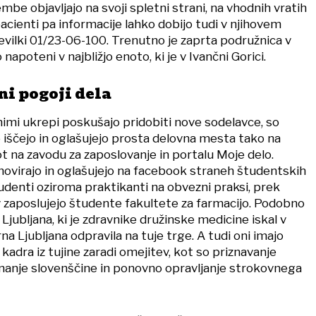
e objavljajo na svoji spletni strani, na vhodnih vratih
cienti pa informacije lahko dobijo tudi v njihovem
evilki 01/23-06-100. Trenutno je zaprta podružnica v
napoteni v najbližjo enoto, ki je v Ivančni Gorici.
i pogoji dela
nimi ukrepi poskušajo pridobiti nove sodelavce, so
o iščejo in oglašujejo prosta delovna mesta tako na
kot na zavodu za zaposlovanje in portalu Moje delo.
ovirajo in oglašujejo na facebook straneh študentskih
udenti oziroma praktikanti na obvezni praksi, prek
 zaposlujejo študente fakultete za farmacijo. Podobno
jubljana, ki je zdravnike družinske medicine iskal v
arna Ljubljana odpravila na tuje trge. A tudi oni imajo
adra iz tujine zaradi omejitev, kot so priznavanje
znanje slovenščine in ponovno opravljanje strokovnega