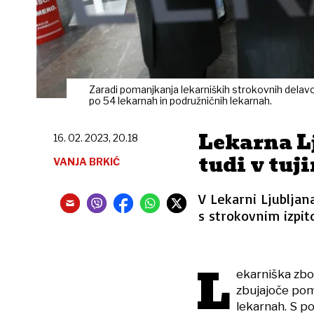
Zaradi pomanjkanja lekarniških strokovnih delav
po 54 lekarnah in podružničnih lekarnah.
Lekarna L
16. 02. 2023, 20.18
tudi v tuji
VANJA BRKIĆ
V Lekarni Ljubljan
s strokovnim izpit
L
ekarniška zbor
zbujajoče pom
lekarnah. S p