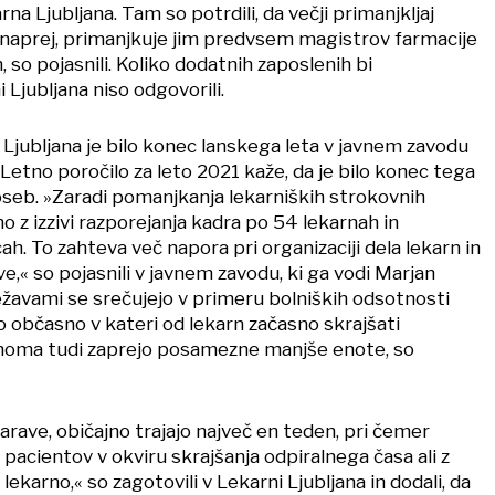
na Ljubljana. Tam so potrdili, da večji primanjkljaj
 naprej, primanjkuje jim predvsem magistrov farmacije
 so pojasnili. Koliko dodatnih zaposlenih bi
 Ljubljana niso odgovorili.
Ljubljana je bilo konec lanskega leta v javnem zavodu
Letno poročilo za leto 2021 kaže, da je bilo konec tega
oseb. »Zaradi pomanjkanja lekarniških strokovnih
 z izzivi razporejanja kadra po 54 lekarnah in
ah. To zahteva več napora pri organizaciji dela lekarn in
ve,« so pojasnili v javnem zavodu, ki ga vodi Marjan
ežavami se srečujejo v primeru bolniških odsotnosti
o občasno v kateri od lekarn začasno skrajšati
emoma tudi zaprejo posamezne manjše enote, so
rave, običajno trajajo največ en teden, pri čemer
acientov v okviru skrajšanja odpiralnega časa ali z
o lekarno,« so zagotovili v Lekarni Ljubljana in dodali, da