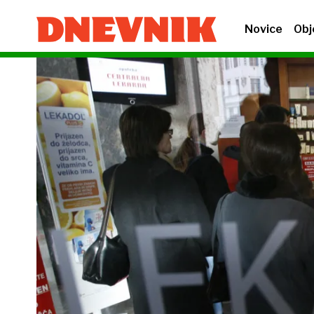
Novice
Obj