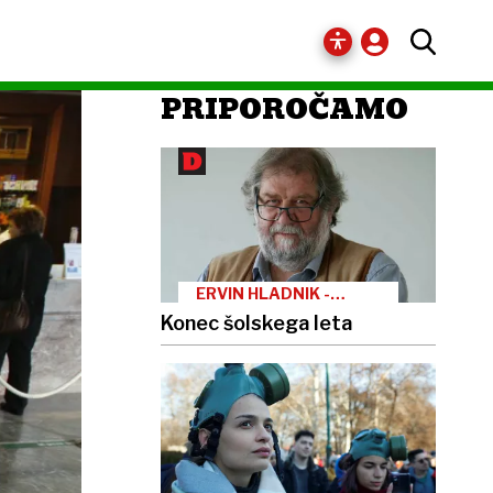
PRIPOROČAMO
ERVIN HLADNIK -
MILHARČIČ
Konec šolskega leta