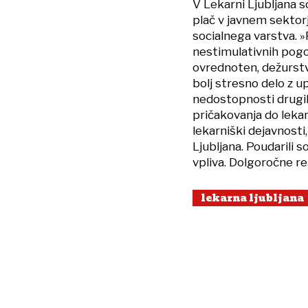
V Lekarni Ljubljana s
plač v javnem sektor
socialnega varstva. 
nestimulativnih pogoj
ovrednoten, dežurstv
bolj stresno delo z up
nedostopnosti drugih
pričakovanja do lekar
lekarniški dejavnosti
Ljubljana. Poudarili 
vpliva. Dolgoročne re
lekarna ljubljana