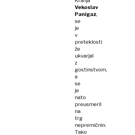
Kranja
Vekoslav
Panigaz
,
se
je
v
preteklosti
že
ukvarjal
z
gostinstvom,
a
se
je
nato
preusmeril
na
trg
nepremičnin.
Tako