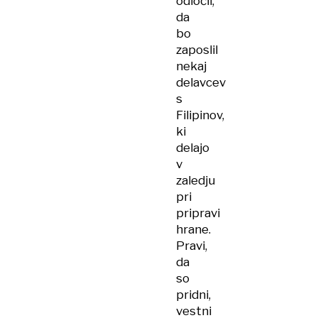
odločil,
da
bo
zaposlil
nekaj
delavcev
s
Filipinov,
ki
delajo
v
zaledju
pri
pripravi
hrane.
Pravi,
da
so
pridni,
vestni