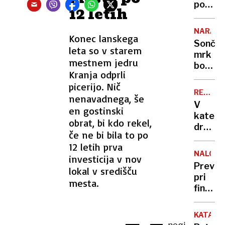
dela
poti
12 letih
z
morja
NARAVA
Konec lanskega
nas
Sonče
bo
leta so v starem
mrk
lovil
mestnem jedru
bodo
nov
Kranja odprli
ovirali
radar
picerijo. Nič
oblaki
REKORD
nenavadnega, še
PET
V
en gostinski
kateri
obrat, bi kdo rekel,
država
če ne bi bila to po
živijo
12 letih prva
ljudje
NALOŽB
investicija v nov
z
Previd
lokal v središču
najvišj
pri
mesta.
IQ in
finančn
kje
naložb
smo
vas
Sloven
KATAST
lahko