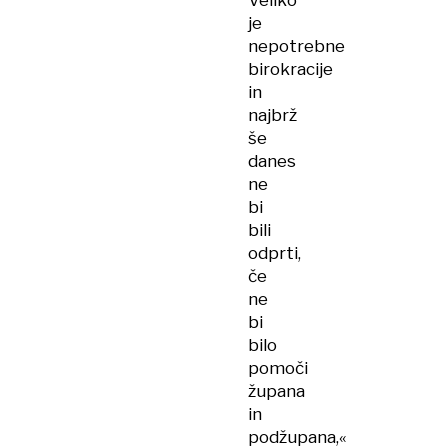
Veliko
je
nepotrebne
birokracije
in
najbrž
še
danes
ne
bi
bili
odprti,
če
ne
bi
bilo
pomoči
župana
in
podžupana,«