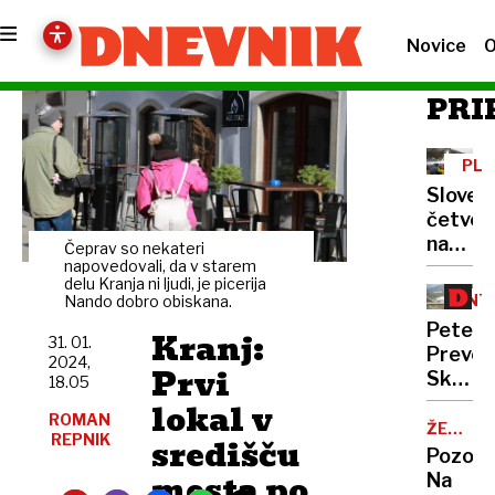
Novice
O
PRI
PLA
Sloven
četver
napove
Čeprav so nekateri
boj
napovedovali, da v starem
delu Kranja ni ljudi, je picerija
za
INT
Nando dobro obiskana.
zmago
Peter
Kranj:
31. 01.
Prevc:
2024,
Prvi
Skakal
18.05
policaji
lokal v
ROMAN
niso
ŽELJA
REPNIK
središču
OBČAN
opravlj
Pozor:
svojeg
mesta po
Na