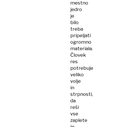
mestno
jedro
je
bilo
treba
pripeljati
ogromno
materiala.
Človek
res
potrebuje
veliko
volje
in
strpnosti,
da
reši
vse
zaplete
in