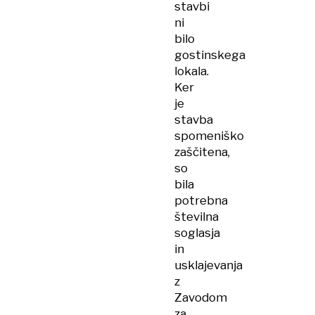
stavbi
ni
bilo
gostinskega
lokala.
Ker
je
stavba
spomeniško
zaščitena,
so
bila
potrebna
številna
soglasja
in
usklajevanja
z
Zavodom
za