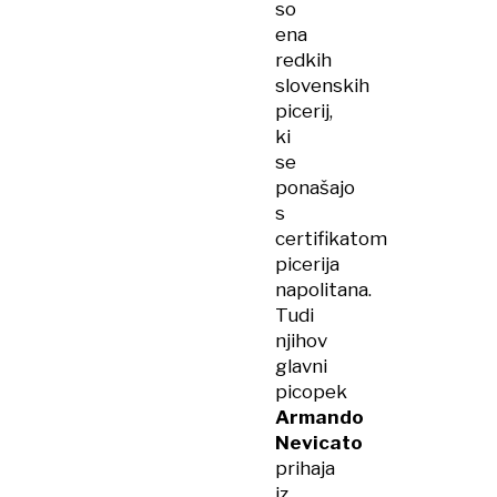
so
ena
redkih
slovenskih
picerij,
ki
se
ponašajo
s
certifikatom
picerija
napolitana.
Tudi
njihov
glavni
picopek
Armando
Nevicato
prihaja
iz