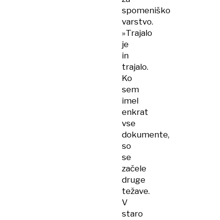
spomeniško
varstvo.
»Trajalo
je
in
trajalo.
Ko
sem
imel
enkrat
vse
dokumente,
so
se
začele
druge
težave.
V
staro