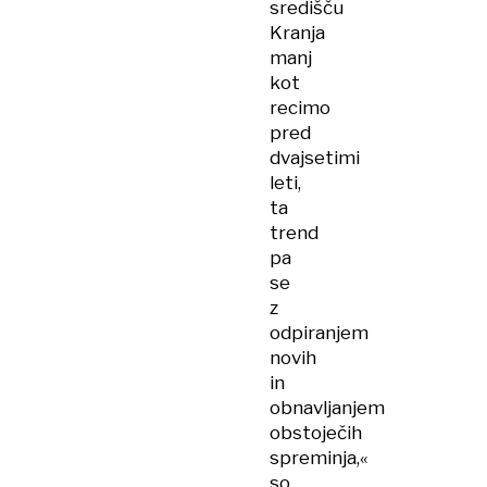
središču
Kranja
manj
kot
recimo
pred
dvajsetimi
leti,
ta
trend
pa
se
z
odpiranjem
novih
in
obnavljanjem
obstoječih
spreminja,«
so