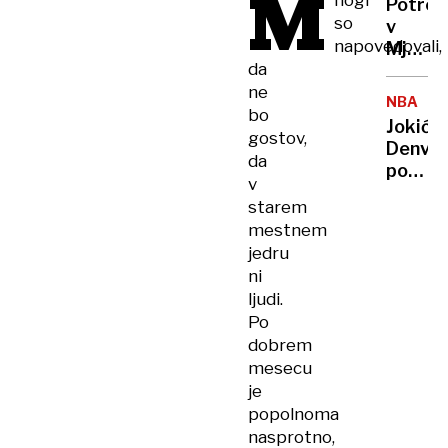
M
nogi
Potres
umetn
so
v
inteli
napovedovali,
Mjanm
zavede
da
zahtev
ne
že
NBA
več
bo
Jokić
kot
gostov,
Denver
1000
da
popelja
žrtev
v
do
starem
nove
mestnem
zmage
jedru
ni
ljudi.
Po
dobrem
mesecu
je
popolnoma
nasprotno,