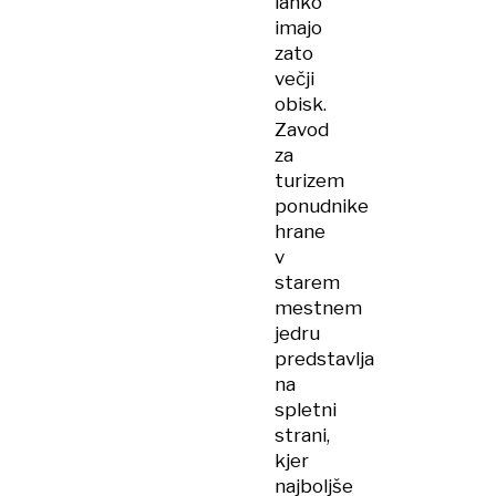
lahko
imajo
zato
večji
obisk.
Zavod
za
turizem
ponudnike
hrane
v
starem
mestnem
jedru
predstavlja
na
spletni
strani,
kjer
najboljše