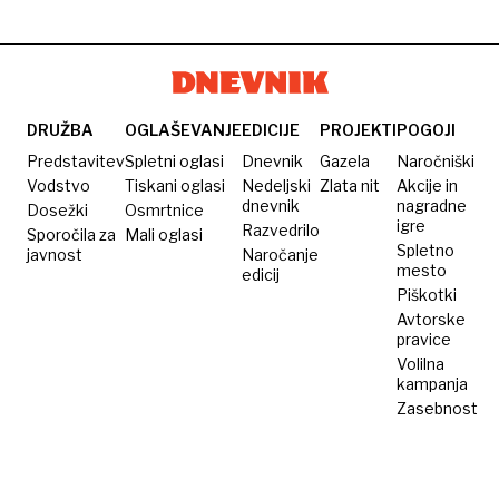
DRUŽBA
OGLAŠEVANJE
EDICIJE
PROJEKTI
POGOJI
Predstavitev
Spletni oglasi
Dnevnik
Gazela
Naročniški
Vodstvo
Tiskani oglasi
Nedeljski
Zlata nit
Akcije in
dnevnik
nagradne
Dosežki
Osmrtnice
igre
Razvedrilo
Sporočila za
Mali oglasi
Spletno
javnost
Naročanje
mesto
edicij
Piškotki
Avtorske
pravice
Volilna
kampanja
Zasebnost