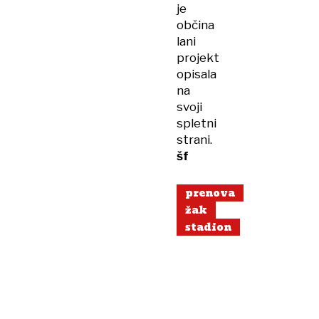
je
občina
lani
projekt
opisala
na
svoji
spletni
strani.
šf
prenova
žak
stadion