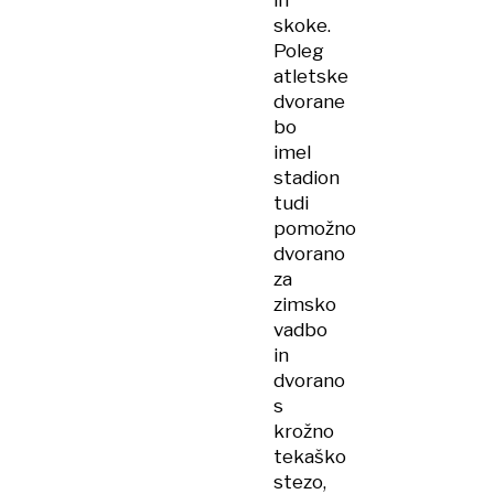
in
skoke.
Poleg
atletske
dvorane
bo
imel
stadion
tudi
pomožno
dvorano
za
zimsko
vadbo
in
dvorano
s
krožno
tekaško
stezo,