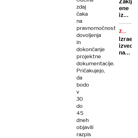
obram
Zaklju
je
zdaj
ene
pela,
čaka
izmed
Robert
na
najzah
Golob
pravnomočnost
reševa
uplenil
ZRAČNI
dovoljenja
akcij,
NAPAD
cvetač
Izrael
planin
in
Andrej
izvedel
našli
dokončanje
Staret
napad
mrtve
projektne
so
na
dokumentacije.
napodil
Jemen,
Pričakujejo,
ko
da
se je
bodo
tam
v
mudil
30
direkt
do
WHO
45
dneh
objavili
razpis