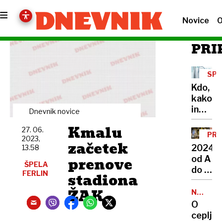
Novice
O
PRI
SP
ZAK
Kdo,
kako
in
Dnevnik novice
zakaj
Kmalu
27. 06.
lahko
PRE
2023,
uveljav
začetek
LET
2024
13.58
ugovor
prenove
od A
vesti
ŠPELA
do Ž
FERLIN
stadiona
v
ŽAK
prestol
NALEZLJ
BOLEZN
Od
O
selitve
cepljen