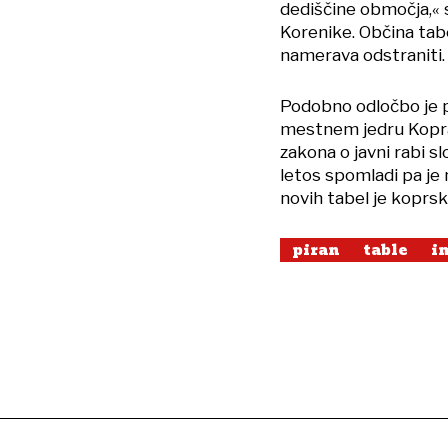
dediščine območja,« 
Korenike. Občina tabe
namerava odstraniti.
Podobno odločbo je p
mestnem jedru Kopra. 
zakona o javni rabi sl
letos spomladi pa je
novih tabel je koprs
piran
table
i