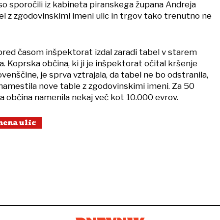
so sporočili iz kabineta piranskega župana Andreja
l z zgodovinskimi imeni ulic in trgov tako trenutno ne
red časom inšpektorat izdal zaradi tabel v starem
Koprska občina, ki ji je inšpektorat očital kršenje
ovenščine, je sprva vztrajala, da tabel ne bo odstranila,
 namestila nove table z zgodovinskimi imeni. Za 50
ka občina namenila nekaj več kot 10.000 evrov.
mena ulic