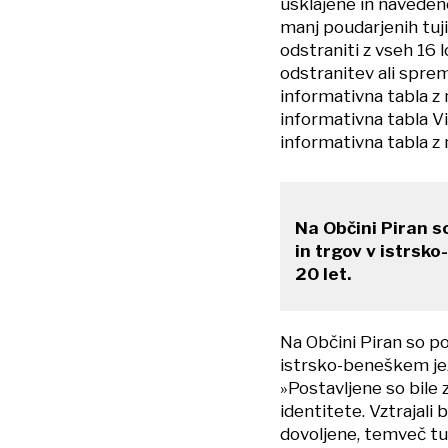
usklajene in navedene
manj poudarjenih tuj
odstraniti z vseh 16
odstranitev ali spre
informativna tabla z 
informativna tabla Vi
informativna tabla z
Na Občini Piran so
in trgov v istrsk
20 let.
Na Občini Piran so poj
istrsko-beneškem jez
»Postavljene so bile
identitete. Vztrajali
dovoljene, temveč tu