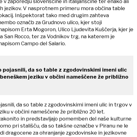
 v zaporedju slovenščine in italijanščine ter enako ali
ih jezikov. V nasprotnem primeru mora občina table
 lokacij. Inšpektorat tako med drugim zahteva
membo označb za Grudnovo ulico, kjer stoji
napisom Erta Mogoron, Ulico Ljudevita Kuščerja, kjer je
a San Rocco, ter za Vodnikov trg, na katerem je
 napisom Campo del Salario.
 pojasnili, da so table z zgodovinskimi imeni ulic
o-beneškem jeziku v občini nameščene že približno
asnili, da so table z zgodovinskimi imeni ulic in trgov v
iku v občini nameščene že približno 20 let.
 zakonito in predstavljajo pomemben del naše kulturne
 bomo pri stališču, da so takšne označbe v Piranu ne le
di dragocene za ohranjanje zgodovinske in jezikovne