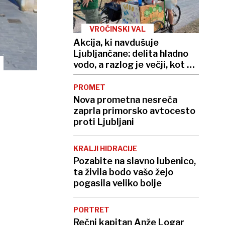
VROČINSKI VAL
Akcija, ki navdušuje
Ljubljančane: delita hladno
vodo, a razlog je večji, kot se
zdi
PROMET
Nova prometna nesreča
zaprla primorsko avtocesto
proti Ljubljani
KRALJI HIDRACIJE
Pozabite na slavno lubenico,
ta živila bodo vašo žejo
pogasila veliko bolje
PORTRET
Rečni kapitan Anže Logar