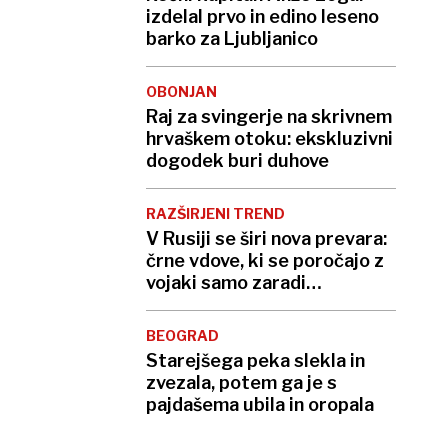
izdelal prvo in edino leseno
barko za Ljubljanico
OBONJAN
Raj za svingerje na skrivnem
hrvaškem otoku: ekskluzivni
dogodek buri duhove
RAZŠIRJENI TREND
V Rusiji se širi nova prevara:
črne vdove, ki se poročajo z
vojaki samo zaradi
odškodnine
BEOGRAD
Starejšega peka slekla in
zvezala, potem ga je s
pajdašema ubila in oropala