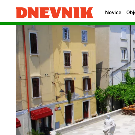
Novice
Obj