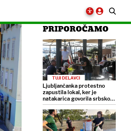
PRIPOROČAMO
TUJI DELAVCI
Ljubljančanka protestno
zapustila lokal, ker je
natakarica govorila srbsko.
»V Sloveniji tega ne bom
dovolila«