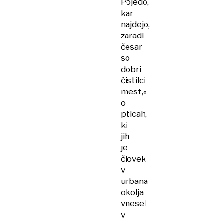
Pojedo,
kar
najdejo,
zaradi
česar
so
dobri
čistilci
mest,«
o
pticah,
ki
jih
je
človek
v
urbana
okolja
vnesel
v