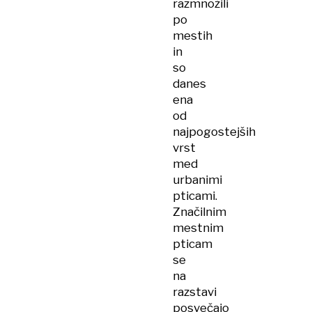
razmnožili
po
mestih
in
so
danes
ena
od
najpogostejših
vrst
med
urbanimi
pticami.
Značilnim
mestnim
pticam
se
na
razstavi
posvečajo