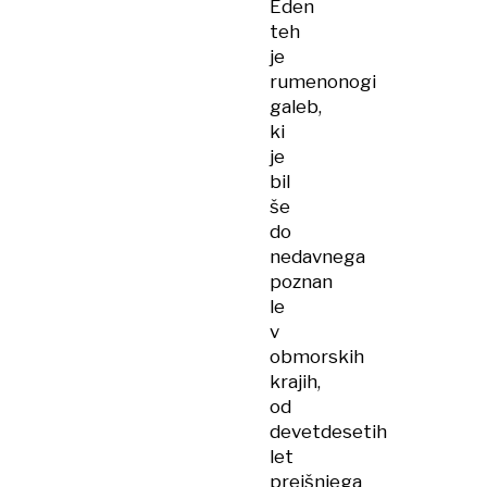
Eden
teh
je
rumenonogi
galeb,
ki
je
bil
še
do
nedavnega
poznan
le
v
obmorskih
krajih,
od
devetdesetih
let
prejšnjega