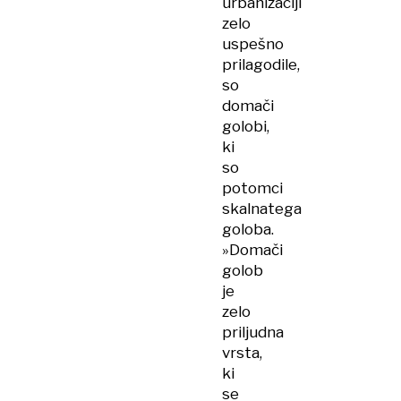
urbanizaciji
zelo
uspešno
prilagodile,
so
domači
golobi,
ki
so
potomci
skalnatega
goloba.
»Domači
golob
je
zelo
priljudna
vrsta,
ki
se