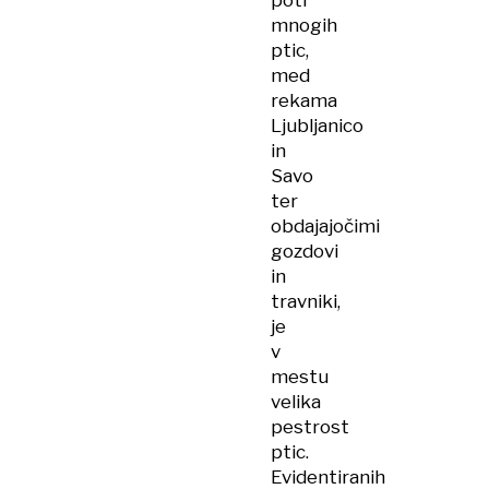
poti
mnogih
ptic,
med
rekama
Ljubljanico
in
Savo
ter
obdajajočimi
gozdovi
in
travniki,
je
v
mestu
velika
pestrost
ptic.
Evidentiranih