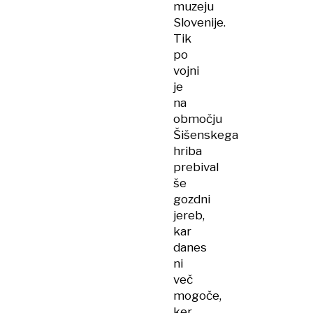
muzeju
Slovenije.
Tik
po
vojni
je
na
območju
Šišenskega
hriba
prebival
še
gozdni
jereb,
kar
danes
ni
več
mogoče,
ker