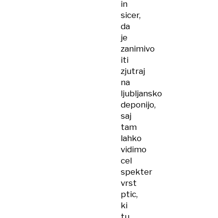
in
sicer,
da
je
zanimivo
iti
zjutraj
na
ljubljansko
deponijo,
saj
tam
lahko
vidimo
cel
spekter
vrst
ptic,
ki
tu