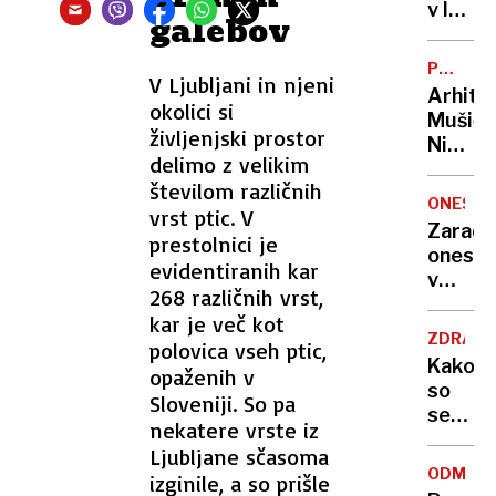
zadavil
v lov
galebov
ženo
na
nov
POTNIŠK
V Ljubljani in njeni
Guinne
CENTER
Arhite
rekord
okolici si
Mušič:
življenjski prostor
Nikoli
delimo z velikim
nisem
številom različnih
pomisli
ONESNA
vrst ptic. V
da je
Zaradi
prestolnici je
to v
onesna
moji
evidentiranih kar
v
Ljublja
268 različnih vrst,
delu
sploh
kar je več kot
Logat
mogoč
ZDRAVS
polovica vseh ptic,
voda
Kako
opaženih v
nepitn
so
Sloveniji. So pa
se
nekatere vrste iz
zasuka
Ljubljane sčasoma
cilji
ODMEV
izginile, a so prišle
Golobo