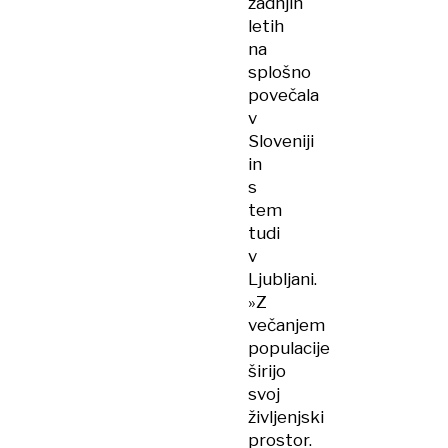
zadnjih
letih
na
splošno
povečala
v
Sloveniji
in
s
tem
tudi
v
Ljubljani.
»Z
večanjem
populacije
širijo
svoj
življenjski
prostor.