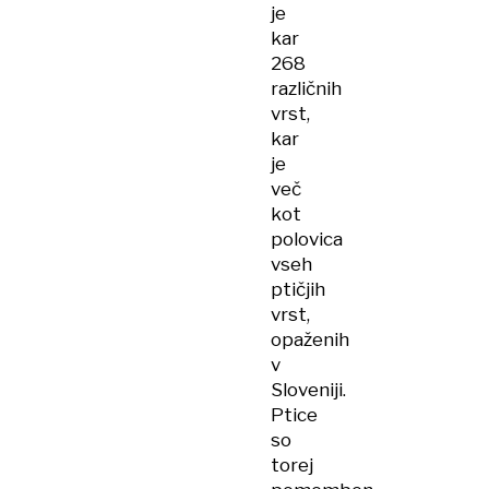
je
kar
268
različnih
vrst,
kar
je
več
kot
polovica
vseh
ptičjih
vrst,
opaženih
v
Sloveniji.
Ptice
so
torej