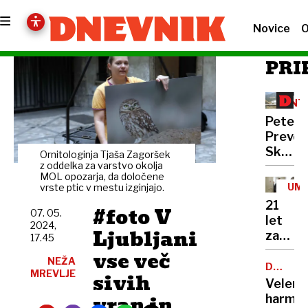
Novice
O
PRI
INT
Peter
Prevc:
Skakal
Ornitologinja Tjaša Zagoršek
policaji
z oddelka za varstvo okolja
MOL opozarja, da določene
niso
UM
vrste ptic v mestu izginjajo.
opravlj
21
#foto V
svojeg
07. 05.
let
2024,
dela
Ljubljani
zapora
17.45
Bančni
vse več
NEŽA
inšpek
DOBROD
MREVLJE
sivih
PROJEK
s
Velenj
pasom
vran in
harmon