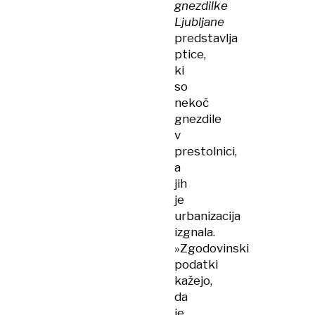
gnezdilke
Ljubljane
predstavlja
ptice,
ki
so
nekoč
gnezdile
v
prestolnici,
a
jih
je
urbanizacija
izgnala.
»Zgodovinski
podatki
kažejo,
da
je