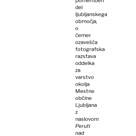
pomemben
del
ljubljanskega
območja,
o
čemer
ozavešča
fotografska
razstava
oddelka
za
varstvo
okolja
Mestne
občine
Ljubljana
z
naslovom
Peruti
nad