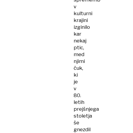
v
kulturni
krajini
izginilo
kar
nekaj
ptic,
med
njimi
čuk,
ki
je
v
80.
letih
prejšnjega
stoletja
še
gnezdil