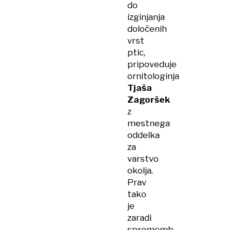
do
izginjanja
določenih
vrst
ptic,
pripoveduje
ornitologinja
Tjaša
Zagoršek
z
mestnega
oddelka
za
varstvo
okolja.
Prav
tako
je
zaradi
sprememb