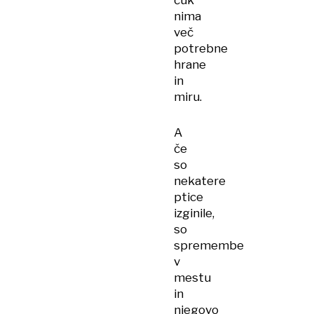
čuk
nima
več
potrebne
hrane
in
miru.
A
če
so
nekatere
ptice
izginile,
so
spremembe
v
mestu
in
njegovo