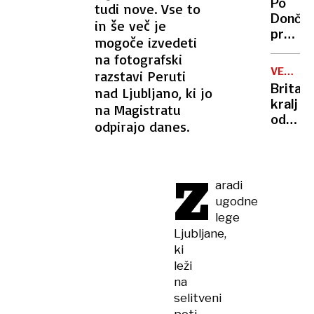
Po
tudi nove. Vse to
vlade
Dončić
in še več je
prodaji
mogoče izvedeti
Karma
na fotografski
je
VELIKA
razstavi Peruti
psica,
BRITANI
Britan
nad Ljubljano, ki jo
Nico
kralj
na Magistratu
pa
odpove
odpirajo danes.
njen
obvezn
sin
zaradi
strans
Z
učinko
aradi
zdravlj
ugodne
raka
lege
Ljubljane,
ki
leži
na
selitveni