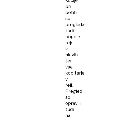
kočije,
pri
petih
so
pregledali
tudi
pogoje
reje
v
hlevih
ter
vse
kopitarje
v
reji.
Pregled
so
opravili
tudi
na