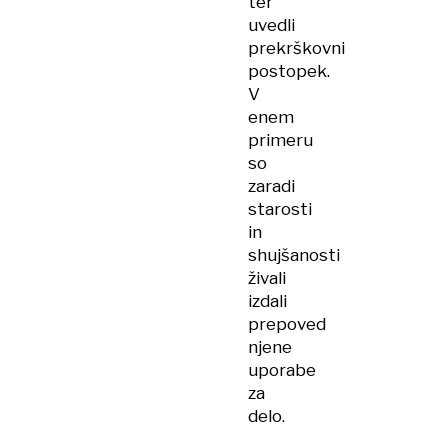
ter
uvedli
prekrškovni
postopek.
V
enem
primeru
so
zaradi
starosti
in
shujšanosti
živali
izdali
prepoved
njene
uporabe
za
delo.