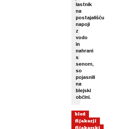
lastnik
na
postajališču
napoji
z
vodo
in
nahrani
s
senom,
so
pojasnili
na
blejski
občini.
bled
fijakarji
fijakarski