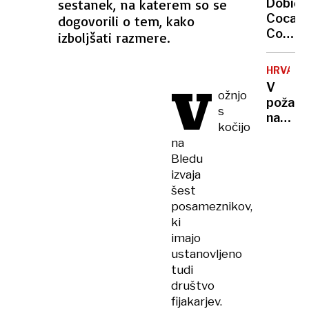
sestanek, na katerem so se
Dobiče
brezpil
Coca
dogovorili o tem, kako
letalni
Cole
izboljšati razmere.
v
četrtle
HRVAŠK
višji
V
V
za
ožnjo
požaru
več
s
na
kot
kočijo
turisti
polovi
na
ladji
Bledu
v
izvaja
Makars
šest
dva
posameznikov,
poškod
ki
imajo
ustanovljeno
tudi
društvo
fijakarjev.