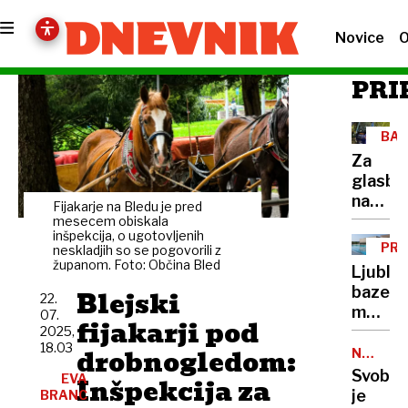
Novice
O
PRI
BAH
VIC
Za
glasbo
na
Fijakarje na Bledu je pred
avtob
mesecem obiskala
inšpekcija, o ugotovljenih
skrbi
PRI
neskladjih so se pogovorili z
Goraz
CEN
županom. Foto: Občina Bled
Ljublja
Štange
bazeni
Blejski
22.
med
07.
fijakarji pod
najdraž
2025,
18.03
drobnogledom:
v
NEPRIM
IZJAVA
regiji
Svobo
EVA
Inšpekcija za
je
BRANC