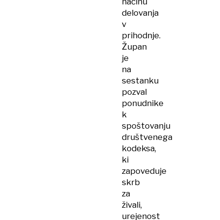
načinu
delovanja
v
prihodnje.
Župan
je
na
sestanku
pozval
ponudnike
k
spoštovanju
društvenega
kodeksa,
ki
zapoveduje
skrb
za
živali,
urejenost