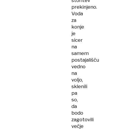
storitev
prekinjeno.
Voda
za
konje
je
sicer
na
samem
postajališču
vedno
na
voljo,
sklenili
pa
so,
da
bodo
zagotovili
večje